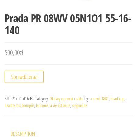
Prada PR 08WV 05N1O1 55-16-
140
500,00
zł
Sprawdź teraz!
SKU:
21cd0cd16d89
Category:
Okulary oprawki i szkła
Tags:
cerruti 1881
,
head cup
,
healthy mix bourjois
,
lancome la vie est belle
,
oryginalne
DESCRIPTION