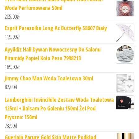
Woda Perfumowana 50ml
285,00
zł
Esprit Parasolka Long Ac Butterfly 58607 Biały
119,99
zł
Ayyildiz Hali Dywan Nowoczesny Do Salonu
Piramidy Popiel Koło Peso 7998213
189,00
zł
Jimmy Choo Man Woda Toaletowa 30ml
82,00
zł
Lamborghini Invincibile Zestaw Woda Toaletowa
125ml + Balsam Po Goleniu 150ml Żel Pod
Prysznic 150ml
73,99
zł
Guerlain Parure Gold Skin Matte Podkład