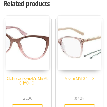
Related products
Okulary korekcyjne Miu Miu MU
Missoni MMI 0010 JLG
01TV 04I1O1
585,00
zł
367,00
zł