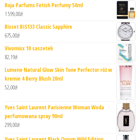
Roja Parfums Fetish Perfumy 50ml
1 599,00
zł
Bisset BIS133 Classic Sapphire
675,00
zł
Vivomixx 10 saszetek
82,19
zł
Lumene Natural Glow Skin Tone Perfector róż w
kremie 4 Berry Blush 20ml
52,00
zł
Yves Saint Laurent Parisienne Woman Woda
perfumowana spray 90ml
299,00
zł
Yves Saint Laurent Black Opium Wild Edition