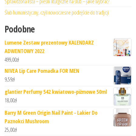
Sprawdzona lista – pieśni liturgiczne na ślub – jakie wybrać?
Ślub humanistyczny, czyli nowoczesne podejście do tradycji
Podobne
Lumene Zestaw prezentowy KALENDARZ
ADWENTOWY 2022
499,00
zł
NIVEA Lip Care Pomadka FOR MEN
9,59
zł
glantier Perfumy 542 kwiatowo-piżmowe 50ml
18,00
zł
Barry M Green Origin Nail Paint - Lakier Do
Paznokci Mushroom
25,00
zł