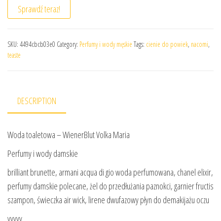
Sprawdź teraz!
SKU:
4494cbcb03e0
Category:
Perfumy i wody męskie
Tags:
cienie do powiek
,
nacomi
,
teaste
DESCRIPTION
Woda toaletowa – WienerBlut Volka Maria
Perfumy i wody damskie
brilliant brunette, armani acqua di gio woda perfumowana, chanel elixir,
perfumy damskie polecane, żel do przedłużania paznokci, garnier fructis
szampon, świeczka air wick, lirene dwufazowy płyn do demakijażu oczu
yyyyy