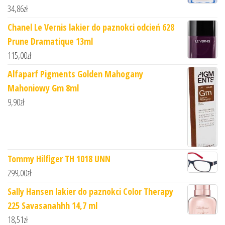
34,86
zł
Chanel Le Vernis lakier do paznokci odcień 628
Prune Dramatique 13ml
115,00
zł
Alfaparf Pigments Golden Mahogany
Mahoniowy Gm 8ml
9,90
zł
Tommy Hilfiger TH 1018 UNN
299,00
zł
Sally Hansen lakier do paznokci Color Therapy
225 Savasanahhh 14,7 ml
18,51
zł