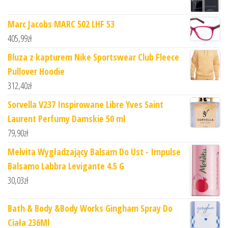
Marc Jacobs MARC 502 LHF 53
405,99
zł
Bluza z kapturem Nike Sportswear Club Fleece
Pullover Hoodie
312,40
zł
Sorvella V237 Inspirowane Libre Yves Saint
Laurent Perfumy Damskie 50 ml
79,90
zł
Melvita Wygładzający Balsam Do Ust - Impulse
Balsamo Labbra Levigante 4.5 G
30,03
zł
Bath & Body &Body Works Gingham Spray Do
Ciała 236Ml