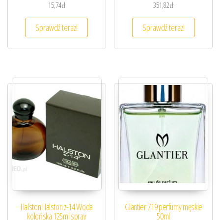
15,74
zł
351,82
zł
Sprawdź teraz!
Sprawdź teraz!
Halston Halston z-14 Woda
Glantier 719 perfumy męskie
kolońska 125ml spray
50ml