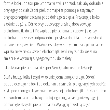
formie łódki.Dopasuj pieluchomajtki z tyłu i z przodu tak, aby dokładnie
przylegały do ciała.Zapnij pieluchomajtki za pomocą elastycznych
przylepcorzepów, zaczynając od dolnego zapięcia. Przyczep je lekko
skośnie do góry. Górne przylepcorzepy przyklej dopasowując
pieluchomajtki do talii.Po zapięciu pieluchomajtek upewnij się, czy
pielucha dobrze leży i odpowiednio przylega do ciała oraz czy osłonki
boczne nie są zwinięte. Ważne jest aby w żadnym miejscu pielucha nie
wpijała się w ciało.Zużyte pieluchomajtki zwiń i wyrzuć do kosza na
śmieci. Nie wyrzucaj zużytego wyrobu do toalety.
Jak zakładać pieluchomajtki Super Seni Quatro osobie leżącej?
Stań z brzegu łóżka i zegnij w kolanie jedną z nóg chorego. Obróć
podopiecznego na bok i po dokonaniu czynności pielęgnacyjnych podłóż
z tyłu pod chorego aktywowane wcześniej pieluchomajtki. Połóż chorego
z powrotem na plecach, wyprostuj jego nogi, a następnie wyciągnij
podwinięte skrzydło pieluchomajtek.Wyciągnij przednią część