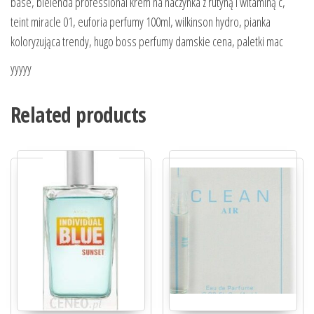
base, bielenda professional krem na naczynka z rutyną i witaminą c,
teint miracle 01, euforia perfumy 100ml, wilkinson hydro, pianka
koloryzująca trendy, hugo boss perfumy damskie cena, paletki mac
yyyyy
Related products