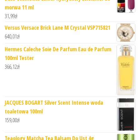
morwa 11 ml
31,99
zł
Versus Versace Brick Lane M Crystal VSP715821
640,01
zł
Hermes Caleche Soie De Parfum Eau de Parfum
100ml Tester
366,12
zł
JACQUES BOGART Silver Scent Intense woda
toaletowa 100ml
159,00
zł
Teaology Matcha Tea Balsam Do Ust 4g