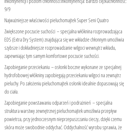
inkontynencji i poziom chłonności:inkontynencja: bardzo ciężkachłonność:
9/9
Najważniejsze właściwości pieluchomajtek Super Seni Quatro
Zwiększone poczucie suchości – specjalna włóknina rozprowadzająca
EDS (Extra Dry System) znajdująca się we wkładzie chłonnym umożliwia
szybsze i dokładniejsze rozprowadzanie wilgoci wewnątrz wkładu,
zapewniając tym samym komfortowe poczucie suchości.
Zapobieganie przeciekaniu – osłonki boczne wykonane ze specjalnej
hydrofobowej włókniny zapobiegają przeciekaniu wilgoci na zewnątrz
pieluchy. Po założeniu pieluchomajtek osłonki idealnie dopasowują się
do ciała.
Zapobieganie powstawaniu odparzeń i podrażnień – specjalna
struktura warstwy zewnętrznej pieluchomajtek umożliwia przepływ
powietrza, przy jednoczesnym nieprzepuszczaniu cieczy, dzięki czemu
skóra może swobodnie oddychać. Oddychalność wyrobu sprawia, że