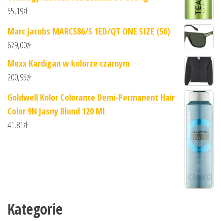
55,19
zł
Marc Jacobs MARC586/S 1ED/QT ONE SIZE (56)
679,00
zł
Mexx Kardigan w kolorze czarnym
200,95
zł
Goldwell Kolor Colorance Demi-Permanent Hair
Color 9N Jasny Blond 120 Ml
41,81
zł
Kategorie