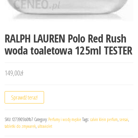
RALPH LAUREN Polo Red Rush
woda toaletowa 125ml TESTER
149,00
zł
Sprawdź teraz!
SKU:
f273905b0fb7
Category:
Perfumy i wody męskie
Tags:
calvin klein perfum
,
sensai
,
tabletki do zmywarek
,
ultraviolet