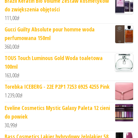
Brazil Keratin Bio Volume Zestaw kosmetyków
do zwiększenia objętości
111,00
zł
Gucci Guilty Absolute pour homme woda
perfumowana 150ml
360,00
zł
TOUS Touch Luminous Gold Woda toaletowa
100ml
163,00
zł
Torebka ICEBERG - 22E P2P1 7253 6925 4255 Pink
1 239,00
zł
Eveline Cosmetics Mystic Galaxy Paleta 12 cieni
do powiek
30,99
zł
Bass Cosmetics Lakier hybrydowy żelolakier 58