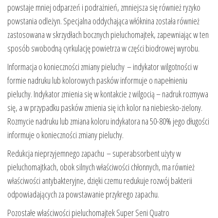
powstaje mniej odparzeń i podrażnień, zmniejsza się również ryzyko
powstania odleżyn. Specjalna oddychająca włóknina została również
zastosowana w skrzydłach bocznych pieluchomajtek, zapewniając w ten
sposób swobodną cyrkulację powietrza w części biodrowej wyrobu.
Informacja o konieczności zmiany pieluchy – indykator wilgotności w
formie nadruku lub kolorowych pasków informuje o napełnieniu
pieluchy. Indykator zmienia się w kontakcie z wilgocią – nadruk rozmywa
się, a w przypadku pasków zmienia się ich kolor na niebiesko-zielony.
Rozmycie nadruku lub zmiana koloru indykatora na 50-80% jego długości
informuje o konieczności zmiany pieluchy.
Redukcja nieprzyjemnego zapachu – superabsorbent użyty w
pieluchomajtkach, obok silnych właściwości chłonnych, ma również
właściwości antybakteryjne, dzięki czemu redukuje rozwój bakterii
odpowiadających za powstawanie przykrego zapachu.
Pozostałe właściwości pieluchomajtek Super Seni Quatro