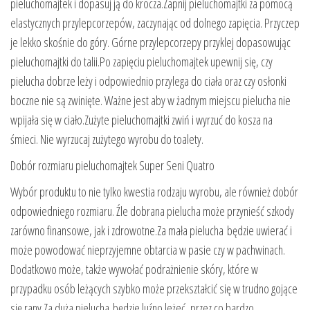
pieluchomajtek i dopasuj ją do krocza.Zapnij pieluchomajtki za pomocą
elastycznych przylepcorzepów, zaczynając od dolnego zapięcia. Przyczep
je lekko skośnie do góry. Górne przylepcorzepy przyklej dopasowując
pieluchomajtki do talii.Po zapięciu pieluchomajtek upewnij się, czy
pielucha dobrze leży i odpowiednio przylega do ciała oraz czy osłonki
boczne nie są zwinięte. Ważne jest aby w żadnym miejscu pielucha nie
wpijała się w ciało.Zużyte pieluchomajtki zwiń i wyrzuć do kosza na
śmieci. Nie wyrzucaj zużytego wyrobu do toalety.
Dobór rozmiaru pieluchomajtek Super Seni Quatro
Wybór produktu to nie tylko kwestia rodzaju wyrobu, ale również dobór
odpowiedniego rozmiaru. Źle dobrana pielucha może przynieść szkody
zarówno finansowe, jak i zdrowotne.Za mała pielucha będzie uwierać i
może powodować nieprzyjemne obtarcia w pasie czy w pachwinach.
Dodatkowo może, także wywołać podrażnienie skóry, które w
przypadku osób leżących szybko może przekształcić się w trudno gojące
się rany.Za duża pielucha będzie luźno leżeć, przez co bardzo