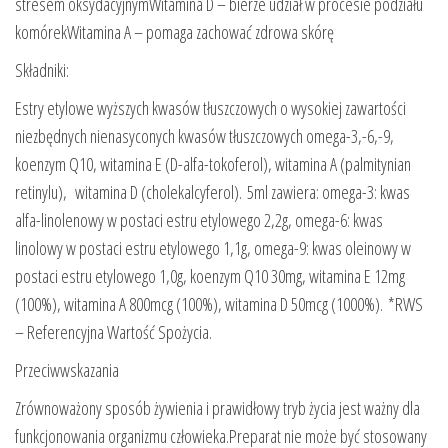
stresem oksydacyjnymWitamina D – bierze udział w procesie podziału
komórekWitamina A – pomaga zachować zdrowa skórę
Składniki:
Estry etylowe wyższych kwasów tłuszczowych o wysokiej zawartości
niezbędnych nienasyconych kwasów tłuszczowych omega-3,-6,-9,
koenzym Q10, witamina E (D-alfa-tokoferol), witamina A (palmitynian
retinylu), witamina D (cholekalcyferol). 5ml zawiera: omega-3: kwas
alfa-linolenowy w postaci estru etylowego 2,2g, omega-6: kwas
linolowy w postaci estru etylowego 1,1g, omega-9: kwas oleinowy w
postaci estru etylowego 1,0g, koenzym Q10 30mg, witamina E 12mg
(100%), witamina A 800mcg (100%), witamina D 50mcg (1000%). *RWS
– Referencyjna Wartość Spożycia.
Przeciwwskazania
Zrównoważony sposób żywienia i prawidłowy tryb życia jest ważny dla
funkcjonowania organizmu człowieka.Preparat nie może być stosowany