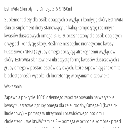
EstroVita Skin płynna Omega 3-6-9 150ml
Suplement diety dla osób dbających o wygląd i kondycję skóry.EstroVita
skin to suplement diety stanowiący unikalną kompozycję roślinnych
kwasów tłuszczowych omega-3,-6,-9. przeznaczony dla osób dbających
o wygląd i kondycję skóry. Roślinne niezbędne nienasycone kwasy
tłuszczowe (NNKT) z grupy omega sprzyjają atrakcyjnemu wyglądowi
skóry. EstroVita skin zawiera ultraczystą formę kwasów tłuszczowych z
grupy omega w postaci estrów etylowych, które zapewniają znakomitą
biodostępność i wysoką ich bioretencję w organizmie człowieka.
Wskazania:
Zapewnia pokrycie 100% dziennego zapotrzebowania na wszystkie
kwasy tłuszczowe z grupy omega dla całej rodziny;Omega-3 (kwas α-
linolenowy) – pomaga w utrzymaniu prawidłowego poziomu
cholesterolu we krwiWitamina E – pomaga w ochronie komórek przed