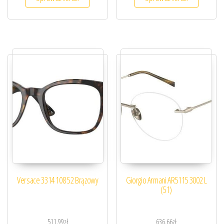
Versace 3314 108 52 Brązowy
Giorgio Armani AR5115 3002 L
(51)
511,99
zł
636,66
zł