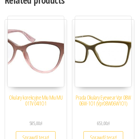
Related products
Okulary korekcyjne Miu Miu MU
Prada Okulary Eyewear Vpr 08W
01TV 04I1O1
06W-1O1 (Vpr08W06W1O1)
585,00
zł
653,00
zł
Sprawdź teraz!
Sprawdź teraz!