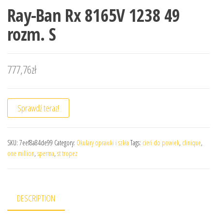
Ray-Ban Rx 8165V 1238 49
rozm. S
777,76
zł
Sprawdź teraz!
SKU:
7eef8a84de99
Category:
Okulary oprawki i szkła
Tags:
cień do powiek
,
clinique
,
one million
,
sperma
,
st tropez
DESCRIPTION