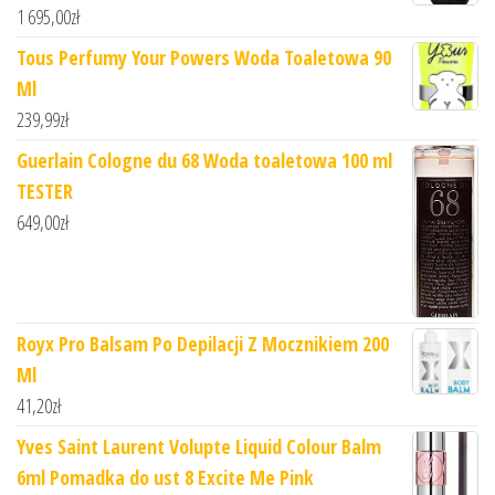
1 695,00
zł
Tous Perfumy Your Powers Woda Toaletowa 90
Ml
239,99
zł
Guerlain Cologne du 68 Woda toaletowa 100 ml
TESTER
649,00
zł
Royx Pro Balsam Po Depilacji Z Mocznikiem 200
Ml
41,20
zł
Yves Saint Laurent Volupte Liquid Colour Balm
6ml Pomadka do ust 8 Excite Me Pink