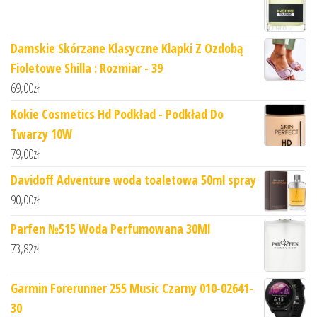
Damskie Skórzane Klasyczne Klapki Z Ozdobą
Fioletowe Shilla : Rozmiar - 39
69,00
zł
Kokie Cosmetics Hd Podkład - Podkład Do
Twarzy 10W
79,00
zł
Davidoff Adventure woda toaletowa 50ml spray
90,00
zł
Parfen №515 Woda Perfumowana 30Ml
73,82
zł
Garmin Forerunner 255 Music Czarny 010-02641-
30