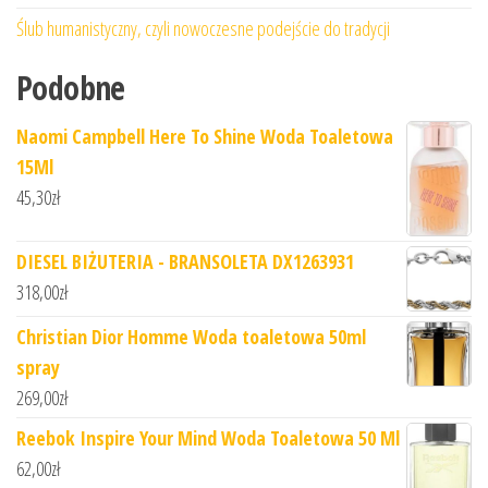
Ślub humanistyczny, czyli nowoczesne podejście do tradycji
Podobne
Naomi Campbell Here To Shine Woda Toaletowa
15Ml
45,30
zł
DIESEL BIŻUTERIA - BRANSOLETA DX1263931
318,00
zł
Christian Dior Homme Woda toaletowa 50ml
spray
269,00
zł
Reebok Inspire Your Mind Woda Toaletowa 50 Ml
62,00
zł