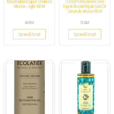
Mood Nabłyszczające Serum Do
L’Oreal Professionnel Serie
Włosów – Light 100 Ml
Expert Absolut Repair Gold Oil
Serum do włosów 90 ml
46,89
zł
73,04
zł
Sprawdź teraz!
Sprawdź teraz!