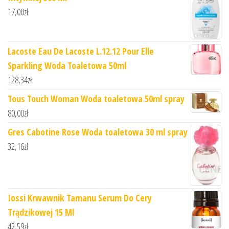
17,00
zł
Lacoste Eau De Lacoste L.12.12 Pour Elle
Sparkling Woda Toaletowa 50ml
128,34
zł
Tous Touch Woman Woda toaletowa 50ml spray
80,00
zł
Gres Cabotine Rose Woda toaletowa 30 ml spray
32,16
zł
Iossi Krwawnik Tamanu Serum Do Cery
Trądzikowej 15 Ml
42,59
zł