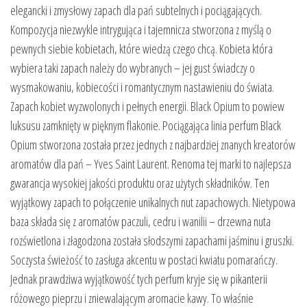
elegancki i zmysłowy zapach dla pań subtelnych i pociągających.
Kompozycja niezwykle intrygująca i tajemnicza stworzona z myślą o
pewnych siebie kobietach, które wiedzą czego chcą. Kobieta która
wybiera taki zapach należy do wybranych – jej gust świadczy o
wysmakowaniu, kobiecości i romantycznym nastawieniu do świata.
Zapach kobiet wyzwolonych i pełnych energii. Black Opium to powiew
luksusu zamknięty w pięknym flakonie. Pociągająca linia perfum Black
Opium stworzona została przez jednych z najbardziej znanych kreatorów
aromatów dla pań – Yves Saint Laurent. Renoma tej marki to najlepsza
gwarancja wysokiej jakości produktu oraz użytych składników. Ten
wyjątkowy zapach to połączenie unikalnych nut zapachowych. Nietypowa
baza składa się z aromatów paczuli, cedru i wanilii – drzewna nuta
rozświetlona i złagodzona została słodszymi zapachami jaśminu i gruszki.
Soczysta świeżość to zasługa akcentu w postaci kwiatu pomarańczy.
Jednak prawdziwa wyjątkowość tych perfum kryje się w pikanterii
różowego pieprzu i zniewalającym aromacie kawy. To właśnie