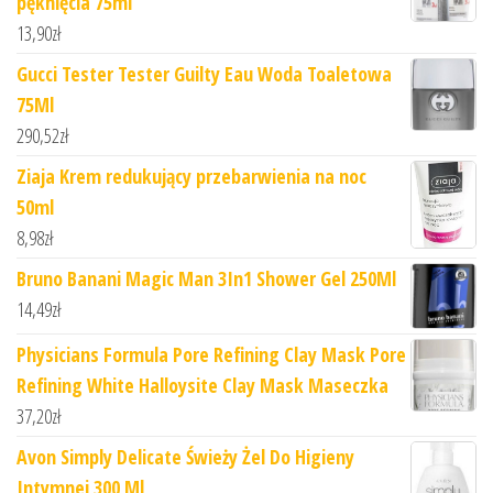
pęknięcia 75ml
13,90
zł
Gucci Tester Tester Guilty Eau Woda Toaletowa
75Ml
290,52
zł
Ziaja Krem redukujący przebarwienia na noc
50ml
8,98
zł
Bruno Banani Magic Man 3In1 Shower Gel 250Ml
14,49
zł
Physicians Formula Pore Refining Clay Mask Pore
Refining White Halloysite Clay Mask Maseczka
37,20
zł
Avon Simply Delicate Świeży Żel Do Higieny
Intymnej 300 Ml