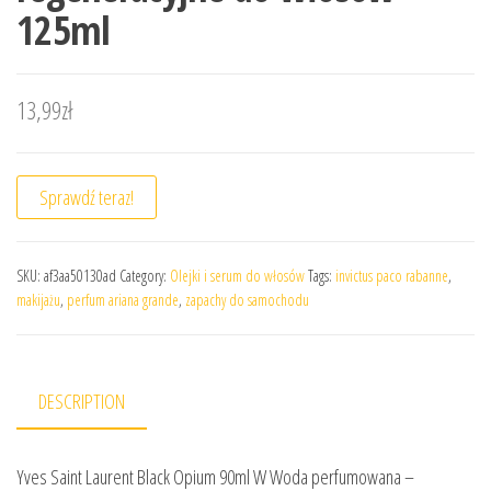
125ml
13,99
zł
Sprawdź teraz!
SKU:
af3aa50130ad
Category:
Olejki i serum do włosów
Tags:
invictus paco rabanne
,
makijażu
,
perfum ariana grande
,
zapachy do samochodu
DESCRIPTION
Yves Saint Laurent Black Opium 90ml W Woda perfumowana –