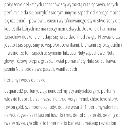
połączenie delikatnych zapachów z tą wyrazistą nuta sprawia, że tych
perfum nie da się pomylić z żadnymi innymi. Zapach od którego można
się uzależnić – powiew luksusu i wyrafinowanego szyku stworzony dla
kobiet dla których nie ma rzeczy niemożliwych. Doskonała harmonia
zapachów doskonale nadaje się na co dzień i od święta. Nieważne czy
jest to czas spędzany ze współpracownikami, klientami czy przyjaciółmi
– ważne, że ten zapach to synonim luksusu. Nuty zapachowe: Nuta
głowy: różowy pieprz, gruszka, kwiat pomarańczy Nuta serca: kawa,
jaśmin Nuta podstawy: paczuli, wanilia, cedr
Perfumy i wody damskie
dsquared2 perfumy, ziaja nuno żel myjący antybakteryjny, perfumy
włoskie tesori, balsam vaseline, true ivory rimmel, chloe love story,
revlon gold, szamponetka rudy, double wear 2n1, perfumy valentino
damskie, yves saint laurent tusz do rzęs, dettol chusteczki, peeling do
twarzy nivea, glycolic acid toner mario badescu, makeup revolution