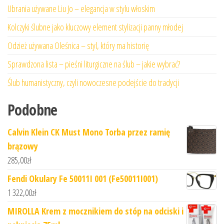
Ubrania używane Liu Jo – elegancja w stylu włoskim
Kolczyki ślubne jako kluczowy element stylizacji panny młodej
Odzież używana Oleśnica – styl, który ma historię
Sprawdzona lista – pieśni liturgiczne na ślub – jakie wybrać?
Ślub humanistyczny, czyli nowoczesne podejście do tradycji
Podobne
Calvin Klein CK Must Mono Torba przez ramię
brązowy
285,00
zł
Fendi Okulary Fe 50011I 001 (Fe50011I001)
1 322,00
zł
MIROLLA Krem z mocznikiem do stóp na odciski i