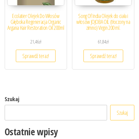
Ecolatier Olejek Do Włosów
Song Of India Olejek do ciała i
Głęboka Regeneracja Organic
włosów JOJOBA OIL (tłoczony na
Argana Hair Restoration Oil 200ml
zimno) Virgin 200 ml.
21,46
zł
61,84
zł
Sprawdź teraz!
Sprawdź teraz!
Szukaj
Szukaj
Ostatnie wpisy