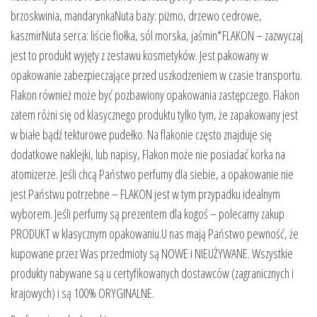
brzoskwinia, mandarynkaNuta bazy: piżmo, drzewo cedrowe,
kaszmirNuta serca: liście fiołka, sól morska, jaśmin*FLAKON – zazwyczaj
jest to produkt wyjęty z zestawu kosmetyków. Jest pakowany w
opakowanie zabezpieczające przed uszkodzeniem w czasie transportu.
Flakon również może być pozbawiony opakowania zastępczego. Flakon
zatem różni się od klasycznego produktu tylko tym, że zapakowany jest
w białe bądź tekturowe pudełko. Na flakonie często znajduje się
dodatkowe naklejki, lub napisy, Flakon może nie posiadać korka na
atomizerze. Jeśli chcą Państwo perfumy dla siebie, a opakowanie nie
jest Państwu potrzebne – FLAKON jest w tym przypadku idealnym
wyborem. Jeśli perfumy są prezentem dla kogoś – polecamy zakup
PRODUKT w klasycznym opakowaniu.U nas mają Państwo pewność, że
kupowane przez Was przedmioty są NOWE i NIEUŻYWANE. Wszystkie
produkty nabywane są u certyfikowanych dostawców (zagranicznych i
krajowych) i są 100% ORYGINALNE.