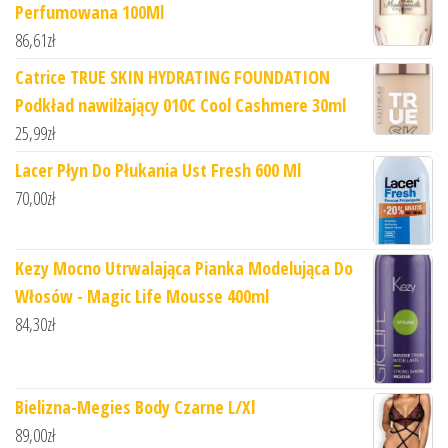
Perfumowana 100Ml
86,61
zł
Catrice TRUE SKIN HYDRATING FOUNDATION
Podkład nawilżający 010C Cool Cashmere 30ml
25,99
zł
Lacer Płyn Do Płukania Ust Fresh 600 Ml
70,00
zł
Kezy Mocno Utrwalająca Pianka Modelująca Do
Włosów - Magic Life Mousse 400ml
84,30
zł
Bielizna-Megies Body Czarne L/Xl
89,00
zł