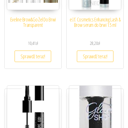
Eveline Brow&Go Żel Do Brwi
e.l.f. Cosmetics Enhancing Lash &
Transparent
Brow serum do brwi 1.5 ml
10,41
zł
28,20
zł
Sprawdź teraz!
Sprawdź teraz!