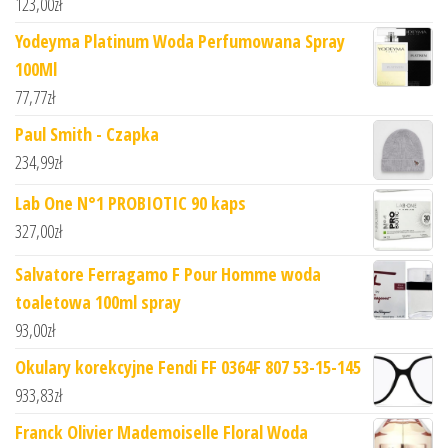
123,00
zł
Yodeyma Platinum Woda Perfumowana Spray
100Ml
77,77
zł
Paul Smith - Czapka
234,99
zł
Lab One N°1 PROBIOTIC 90 kaps
327,00
zł
Salvatore Ferragamo F Pour Homme woda
toaletowa 100ml spray
93,00
zł
Okulary korekcyjne Fendi FF 0364F 807 53-15-145
933,83
zł
Franck Olivier Mademoiselle Floral Woda