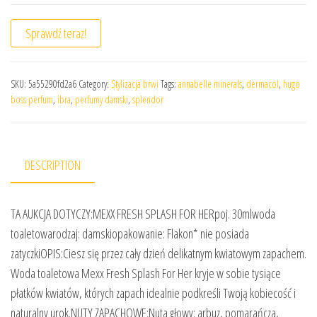
Sprawdź teraz!
SKU:
5a55290fd2a6
Category:
Stylizacja brwi
Tags:
annabelle minerals
,
dermacol
,
hugo
boss perfum
,
ibra
,
perfumy damski
,
splendor
DESCRIPTION
TA AUKCJA DOTYCZY:MEXX FRESH SPLASH FOR HERpoj. 30mlwoda
toaletowarodzaj: damskiopakowanie: Flakon* nie posiada
zatyczkiOPIS:Ciesz się przez cały dzień delikatnym kwiatowym zapachem.
Woda toaletowa Mexx Fresh Splash For Her kryje w sobie tysiące
płatków kwiatów, których zapach idealnie podkreśli Twoją kobiecość i
naturalny urok.NUTY ZAPACHOWE:Nuta głowy: arbuz, pomarańcza,