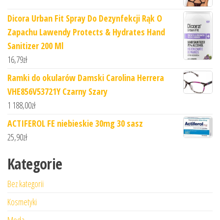
Dicora Urban Fit Spray Do Dezynfekcji Rąk O
Zapachu Lawendy Protects & Hydrates Hand
Sanitizer 200 Ml
16,79
zł
Ramki do okularów Damski Carolina Herrera
VHE856V53721Y Czarny Szary
1 188,00
zł
ACTIFEROL FE niebieskie 30mg 30 sasz
25,90
zł
Kategorie
Bez kategorii
Kosmetyki
Moda