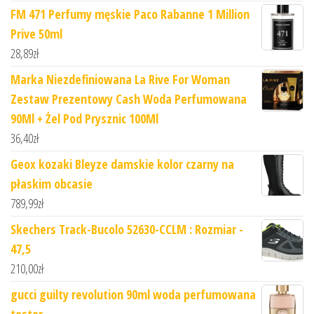
FM 471 Perfumy męskie Paco Rabanne 1 Million
Prive 50ml
28,89
zł
Marka Niezdefiniowana La Rive For Woman
Zestaw Prezentowy Cash Woda Perfumowana
90Ml + Żel Pod Prysznic 100Ml
36,40
zł
Geox kozaki Bleyze damskie kolor czarny na
płaskim obcasie
789,99
zł
Skechers Track-Bucolo 52630-CCLM : Rozmiar -
47,5
210,00
zł
gucci guilty revolution 90ml woda perfumowana