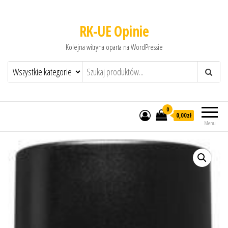
RK-UE Opinie
Kolejna witryna oparta na WordPressie
0
0,00zł
Menu