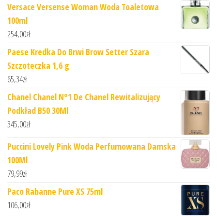
Versace Versense Woman Woda Toaletowa
100ml
254,00
zł
Paese Kredka Do Brwi Brow Setter Szara
Szczoteczka 1,6 g
65,34
zł
Chanel Chanel N°1 De Chanel Rewitalizujący
Podkład B50 30Ml
345,00
zł
Puccini Lovely Pink Woda Perfumowana Damska
100Ml
79,99
zł
Paco Rabanne Pure XS 75ml
106,00
zł