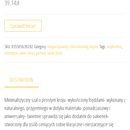
39,14
zł
Sprawdź teraz!
SKU:
835505b392d2
Category:
Antyperspiranty i dezodoranty męskie
Tags:
maybelline
,
obsession calvin klein
,
perfum calvin klein
DESCRIPTION
Minimalistyczny szal o prostym kroju- wykończony frędzlami- wykonany z
naturalnego, przyjemnego w dotyku materiału- ponadczasowy i
uniwersalny- świetnie sprawdzi się jako dodatek do sukienek-
stworzony dla osób ceniących sobie klasyczne i niestarzejące się