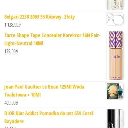
Bvlgari 2238 2063 55 Różowy, Złoty
1 128,99
zł
Tarte Shape Tape Concealer Korektor 16N Fair-
Light-Neutral 10Ml
139,00
zł
Jean Paul Gaultier Le Beau 125Ml Woda
Toaletowa + 10Ml
409,00
zł
DIOR Dior Addict Pomadka do ust 659 Coral
Bayadere