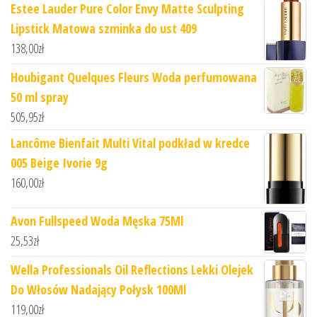
Estee Lauder Pure Color Envy Matte Sculpting
Lipstick Matowa szminka do ust 409
138,00
zł
Houbigant Quelques Fleurs Woda perfumowana
50 ml spray
505,95
zł
Lancôme Bienfait Multi Vital podkład w kredce
005 Beige Ivorie 9g
160,00
zł
Avon Fullspeed Woda Męska 75Ml
25,53
zł
Wella Professionals Oil Reflections Lekki Olejek
Do Włosów Nadający Połysk 100Ml
119,00
zł