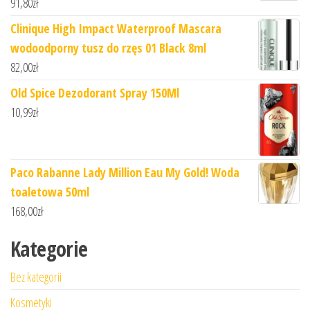
91,80
zł
Clinique High Impact Waterproof Mascara
wodoodporny tusz do rzęs 01 Black 8ml
82,00
zł
Old Spice Dezodorant Spray 150Ml
10,99
zł
Paco Rabanne Lady Million Eau My Gold! Woda
toaletowa 50ml
168,00
zł
Kategorie
Bez kategorii
Kosmetyki