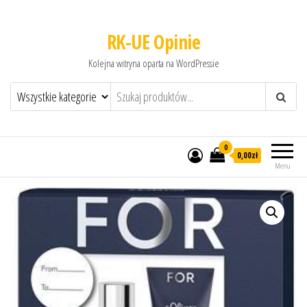
RK-UE Opinie
Kolejna witryna oparta na WordPressie
0
0,00zł
Menu