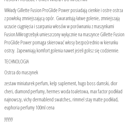
Wkłady Gillette Fusion ProGlide Power posiadają cienkie i ostre ostrza
z powłoką zmniejszającą opór. Gwarantują łatwe golenie, zmniejszają
uczucie ciągnięcia i szarpania włosów w porównaniu z maszynkami
Fusion.Mikrogrzebyk umieszczony wyłącznie na maszynce Gillette Fusion
ProGlide Power pomaga skierować włosy bezpośrednio w kierunku
ostrzy. Zapewniają komfort golenia nawet jeżeli golisz się codziennie.
TECHNOLOGIA
Ostrza do maszynek
zestaw miniaturek perfum, kelp suplement, hugo boss damski, dior
cheri, diamond perfumy, hermes woda toaletowa, max factor podkład
najnowszy, vichy dermablend swatches, rimmel stay matte podkład,
euphoria perfumy 100ml cena
yyyyy