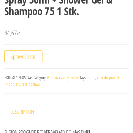
Shampoo 75 1 Stk.
84,67
zł
Sprawdź teraz!
SKU:
c87a7b8504a3
Category:
Perfumy i wody męskie
Tags:
chloe
,
cień do powiek
,
livioon
,
sztuczna pochwa
DESCRIPTION
FUSION PROGLIDE POWER WKŁADY DO MASZYNKI