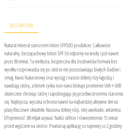
DESCRIPTION
Natural mineral sunscreen lotion SPF50O produkcie: Całkowicie
naturalny, bezzapachowy lotion SPF 50 odporny na wodę i pot nawet
przez 80 minut. Ta nietłusta, bezpieczna dla środowiska formuła bez
wysiłku rozprowadza się po skórze nie pozostawiając białych śladów i
smug. Kwas hialuronowy oraz wyciąg z nasion dzikiej róży łagodzą i
nawilżają skórę, a tlenek cynku non-nano blokuje promienie UVA + UVB
skutecznie chroniąc skórę i zapobiegając jej przedwczesnemu starzeniu
się. Najlepsza, wysoka ochrona nawet na najbardziej aktywne dni na
plaży.Kluczowe składniki: Nasiona dzikiej róży, olej awokado, witamina
EPojemność: 88 mlJak używać: Nałóż obficie i równomiernie 15 minut
przed wyjściem na słońce. Powtarzaj aplikację co najmniej co 2 godziny