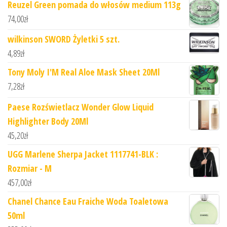
Reuzel Green pomada do włosów medium 113g
74,00
zł
wilkinson SWORD Żyletki 5 szt.
4,89
zł
Tony Moly I'M Real Aloe Mask Sheet 20Ml
7,28
zł
Paese Rozświetlacz Wonder Glow Liquid
Highlighter Body 20Ml
45,20
zł
UGG Marlene Sherpa Jacket 1117741-BLK :
Rozmiar - M
457,00
zł
Chanel Chance Eau Fraiche Woda Toaletowa
50ml