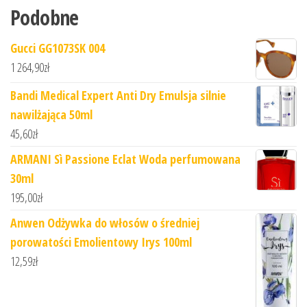
Podobne
Gucci GG1073SK 004
1 264,90
zł
Bandi Medical Expert Anti Dry Emulsja silnie
nawilżająca 50ml
45,60
zł
ARMANI Sì Passione Eclat Woda perfumowana
30ml
195,00
zł
Anwen Odżywka do włosów o średniej
porowatości Emolientowy Irys 100ml
12,59
zł