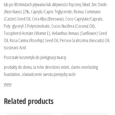
lub po 80 minutach pływania lub aktywności fizycznej.Skład: Zinc Oxide
(Non-Nano) 22%, Caprylic/Capric Triglyceride, Ricinus Communis
(Castor) Seed Oil, Cera Alba (Beeswax), Coco-Caprylate/Caprate,
Poly- glyceryl-3 Polyricinoleate, Cocos Nucifera (Coconut Oil),
Tocopherol Acetate (Vitamin E), Helianthus Annuus (Sunflower) Seed
Oil, Rosa Canina (Rosehip) Seed Oil, Persea Gratissima (Avocado) Oil,
Isostearic Acid.
Pozostałe kosmetyki do pielęgnacji twarzy
produkty do domu, la riche directions violet, clarins everlasting
foundation, oświadczenie zwrotu pieniędzy wzór
yyyyy
Related products