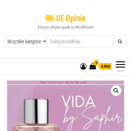
RK-UE Opinie
Kolejna witryna oparta na WordPressie
0
0,00zł
Menu