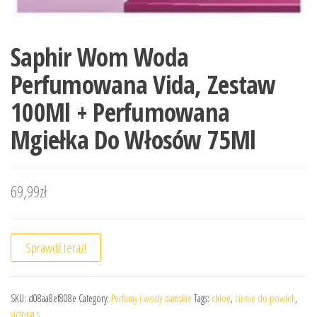
Saphir Wom Woda
Perfumowana Vida, Zestaw
100Ml + Perfumowana
Mgiełka Do Włosów 75Ml
69,99
zł
Sprawdź teraz!
SKU:
d08aa8ef808e
Category:
Perfumy i wody damskie
Tags:
chloe
,
cienie do powiek
,
victoria s