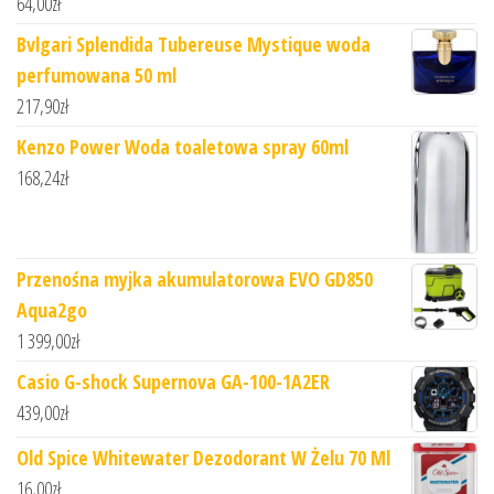
64,00
zł
Bvlgari Splendida Tubereuse Mystique woda
perfumowana 50 ml
217,90
zł
Kenzo Power Woda toaletowa spray 60ml
168,24
zł
Przenośna myjka akumulatorowa EVO GD850
Aqua2go
1 399,00
zł
Casio G-shock Supernova GA-100-1A2ER
439,00
zł
Old Spice Whitewater Dezodorant W Żelu 70 Ml
16,00
zł