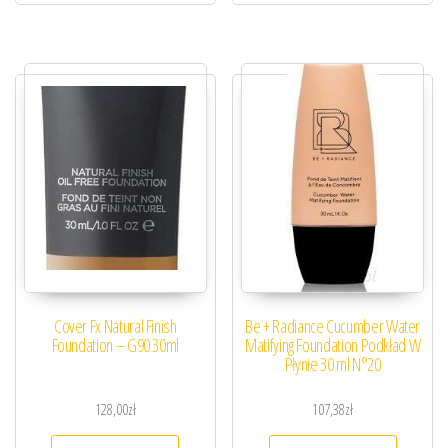
Cover Fx Natural Finish
Be + Radiance Cucumber Water
Foundation – G90 30ml
Matifying Foundation Podkład W
Płynie 30 ml N°20
128,00
zł
107,38
zł