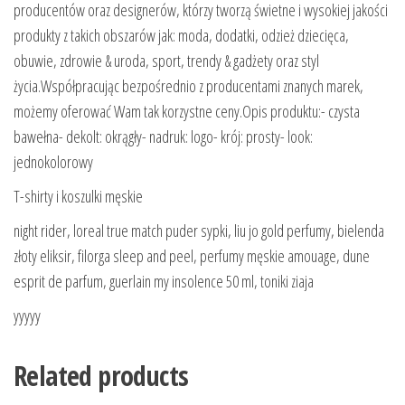
producentów oraz designerów, którzy tworzą świetne i wysokiej jakości
produkty z takich obszarów jak: moda, dodatki, odzież dziecięca,
obuwie, zdrowie & uroda, sport, trendy & gadżety oraz styl
życia.Współpracując bezpośrednio z producentami znanych marek,
możemy oferować Wam tak korzystne ceny.Opis produktu:- czysta
bawełna- dekolt: okrągły- nadruk: logo- krój: prosty- look:
jednokolorowy
T-shirty i koszulki męskie
night rider, loreal true match puder sypki, liu jo gold perfumy, bielenda
złoty eliksir, filorga sleep and peel, perfumy męskie amouage, dune
esprit de parfum, guerlain my insolence 50 ml, toniki ziaja
yyyyy
Related products