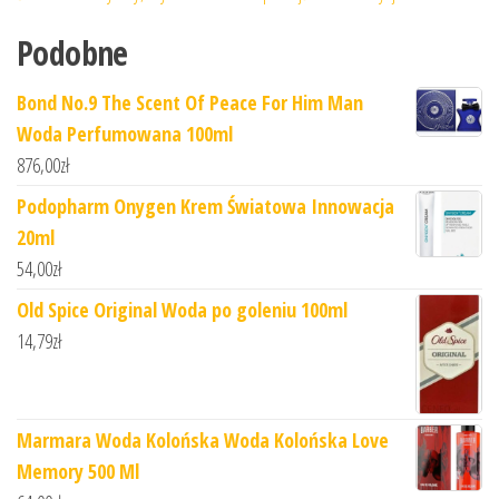
Podobne
Bond No.9 The Scent Of Peace For Him Man
Woda Perfumowana 100ml
876,00
zł
Podopharm Onygen Krem Światowa Innowacja
20ml
54,00
zł
Old Spice Original Woda po goleniu 100ml
14,79
zł
Marmara Woda Kolońska Woda Kolońska Love
Memory 500 Ml