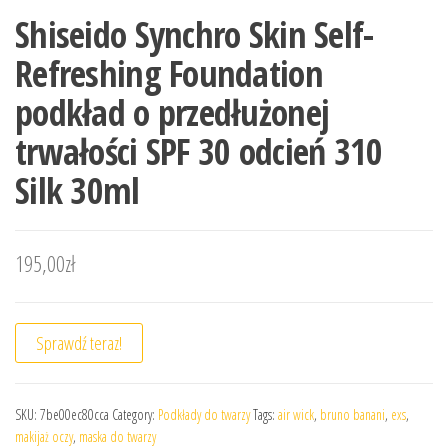
Shiseido Synchro Skin Self-
Refreshing Foundation
podkład o przedłużonej
trwałości SPF 30 odcień 310
Silk 30ml
195,00
zł
Sprawdź teraz!
SKU:
7be00ec80cca
Category:
Podkłady do twarzy
Tags:
air wick
,
bruno banani
,
exs
,
makijaż oczy
,
maska do twarzy