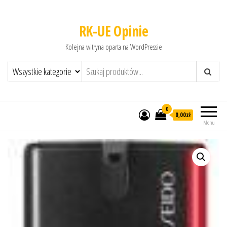
RK-UE Opinie
Kolejna witryna oparta na WordPressie
0
0,00zł
Menu