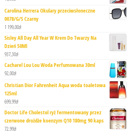
Carolina Herrera Okulary przeciwsłoneczne
0078/G/S Czarny
1 199,00
zł
Sisley All Day All Year W Krem Do Twarzy Na
Dzień 50Ml
937,30
zł
Cacharel Lou Lou Woda Perfumowana 30ml
92,00
zł
Christian Dior Fahrenheit Aqua woda toaletowa
125ml
699,99
zł
Doctor Life Cholestol ryż fermentowany przez
czerwone drożdże koenzym Q10 180mg 90 kaps
72,99
zł