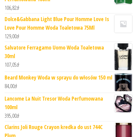
106,82
zł
Dolce&Gabbana Light Blue Pour Homme Love Is
Love Pour Homme Woda Toaletowa 75Ml
129,00
zł
Salvatore Ferragamo Uomo Woda Toaletowa
30ml
107,05
zł
Beard Monkey Woda w sprayu do włosów 150 ml
84,00
zł
Lancome La Nuit Tresor Woda Perfumowana
100ml
395,00
zł
Clarins Joli Rouge Crayon kredka do ust 744C
Plum