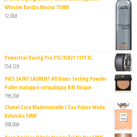
Włosów Bardzo Mocna 150Ml
12,00
zł
Powertrac Racing Pro 315/35R21 111Y XL
554,12
zł
YVES SAINT LAURENT All Hours Setting Powder
Puder matująco-utrwalający B45 Bisque
199,20
zł
Chanel Coco Mademoiselle L’Eau Privee Woda
Kolońska 50Ml
308,00
zł