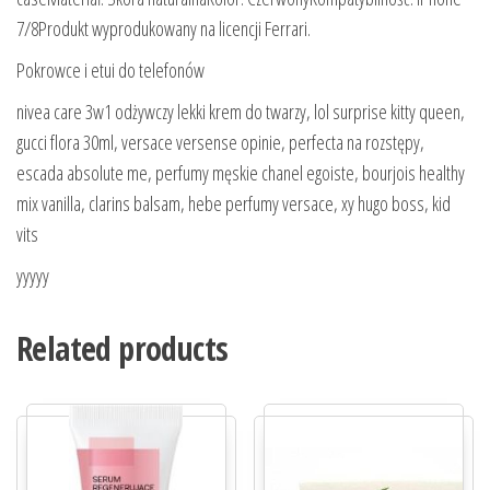
7/8Produkt wyprodukowany na licencji Ferrari.
Pokrowce i etui do telefonów
nivea care 3w1 odżywczy lekki krem do twarzy, lol surprise kitty queen,
gucci flora 30ml, versace versense opinie, perfecta na rozstępy,
escada absolute me, perfumy męskie chanel egoiste, bourjois healthy
mix vanilla, clarins balsam, hebe perfumy versace, xy hugo boss, kid
vits
yyyyy
Related products