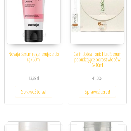
Novaja Serum regenerujące do
Carin Botea Tonic Fluid Serum
rąk 50ml
pobudzające porost włosów
6x10ml
13,89
zł
41,00
zł
Sprawdź teraz!
Sprawdź teraz!