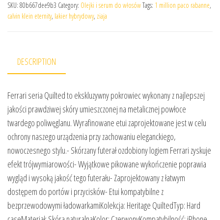
SKU:
80b667dee9b3
Category:
Olejki i serum do włosów
Tags:
1 million paco rabanne
,
calvin klein eternity
,
lakier hybrydowy
,
ziaja
DESCRIPTION
Ferrari seria Quilted to ekskluzywny pokrowiec wykonany z najlepszej
jakości prawdziwej skóry umieszczonej na metalicznej powłoce
twardego poliwęglanu. Wyrafinowane etui zaprojektowane jest w celu
ochrony naszego urządzenia przy zachowaniu eleganckiego,
nowoczesnego stylu.- Skórzany futerał ozdobiony logiem Ferrari zyskuje
efekt trójwymiarowości- Wyjątkowe pikowane wykończenie poprawia
wygląd i wysoką jakość tego futerału- Zaprojektowany z łatwym
dostępem do portów i przycisków- Etui kompatybilne z
bezprzewodowymi ładowarkamiKolekcja: Heritage QuiltedTyp: Hard
caseMateriał: Skóra naturalnaKolor: CzerwonyKompatybilność: iPhone