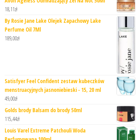
Avon Ageless Odmładzający Żel Na Noc 50Ml
18,11
zł
By Rosie Jane Lake Olejek Zapachowy Lake
Perfume Oil 7Ml
189,00
zł
Satisfyer Feel Confident zestaw kubeczków
menstruacyjnych jasnoniebieski - 15, 20 ml
49,00
zł
Golds brody Balsam do brody 50ml
115,44
zł
Louis Varel Extreme Patchouli Woda
Perfumowana 100ml