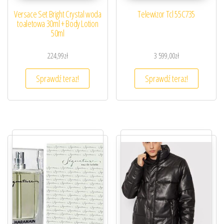
Versace Set Bright Crystal woda
Telewizor Tcl 55C735
toaletowa 30ml + Body Lotion
50ml
224,99
zł
3 599,00
zł
Sprawdź teraz!
Sprawdź teraz!