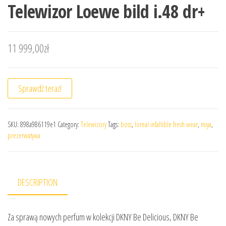
Telewizor Loewe bild i.48 dr+
11 999,00
zł
Sprawdź teraz!
SKU:
898a986119e1
Category:
Telewizory
Tags:
boss
,
loreal infallible fresh wear
,
miya
,
prezerwatywa
DESCRIPTION
Za sprawą nowych perfum w kolekcji DKNY Be Delicious, DKNY Be