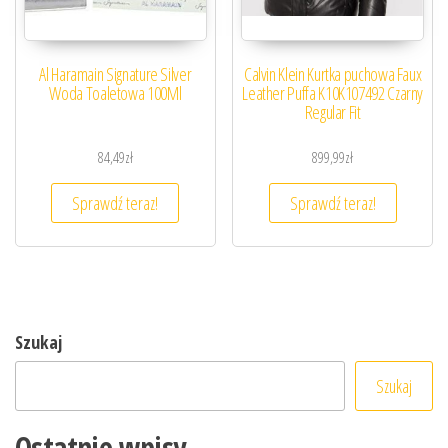
Al Haramain Signature Silver
Calvin Klein Kurtka puchowa Faux
Woda Toaletowa 100Ml
Leather Puffa K10K107492 Czarny
Regular Fit
84,49
zł
899,99
zł
Sprawdź teraz!
Sprawdź teraz!
Szukaj
Szukaj
Ostatnie wpisy