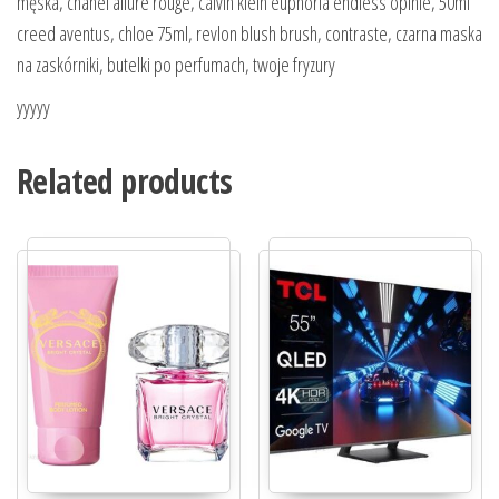
męska, chanel allure rouge, calvin klein euphoria endless opinie, 50ml
creed aventus, chloe 75ml, revlon blush brush, contraste, czarna maska
na zaskórniki, butelki po perfumach, twoje fryzury
yyyyy
Related products