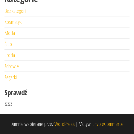
Bez kategorii
Kosmetyki
Moda
Ślub
uroda
Zdrowie
Zegarki
Sprawdź
zzzzz
Dumnie wspierane przez
WordPress
|
Motyw:
Envo eCommerce