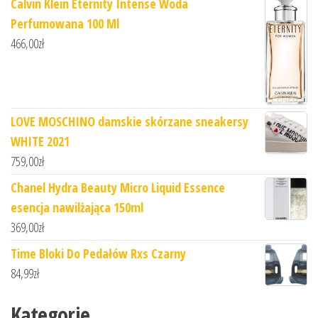
Calvin Klein Eternity Intense Woda
Perfumowana 100 Ml
466,00
zł
LOVE MOSCHINO damskie skórzane sneakersy
WHITE 2021
759,00
zł
Chanel Hydra Beauty Micro Liquid Essence
esencja nawilżająca 150ml
369,00
zł
Time Bloki Do Pedałów Rxs Czarny
84,99
zł
Kategorie