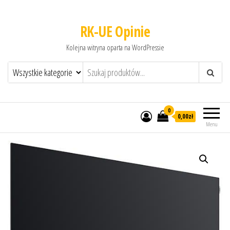
RK-UE Opinie
Kolejna witryna oparta na WordPressie
0
0,00zł
Menu