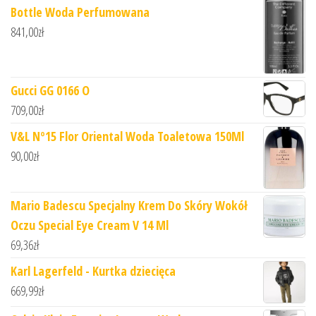
Bottle Woda Perfumowana
841,00
zł
Gucci GG 0166 O
709,00
zł
V&L Nº15 Flor Oriental Woda Toaletowa 150Ml
90,00
zł
Mario Badescu Specjalny Krem ​​Do Skóry Wokół
Oczu Special Eye Cream V 14 Ml
69,36
zł
Karl Lagerfeld - Kurtka dziecięca
669,99
zł