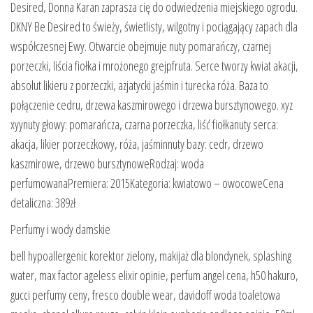
Desired, Donna Karan zaprasza cię do odwiedzenia miejskiego ogrodu.
DKNY Be Desired to świeży, świetlisty, wilgotny i pociągający zapach dla
współczesnej Ewy. Otwarcie obejmuje nuty pomarańczy, czarnej
porzeczki, liścia fiołka i mrożonego grejpfruta. Serce tworzy kwiat akacji,
absolut likieru z porzeczki, azjatycki jaśmin i turecka róża. Baza to
połączenie cedru, drzewa kaszmirowego i drzewa bursztynowego. xyz
xyynuty głowy: pomarańcza, czarna porzeczka, liść fiołkanuty serca:
akacja, likier porzeczkowy, róża, jaśminnuty bazy: cedr, drzewo
kaszmirowe, drzewo bursztynoweRodzaj: woda
perfumowanaPremiera: 2015Kategoria: kwiatowo – owocoweCena
detaliczna: 389zł
Perfumy i wody damskie
bell hypoallergenic korektor zielony, makijaż dla blondynek, splashing
water, max factor ageless elixir opinie, perfum angel cena, h50 hakuro,
gucci perfumy ceny, fresco double wear, davidoff woda toaletowa