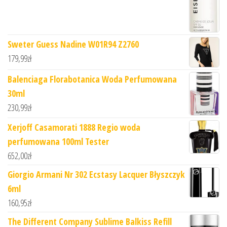
Sweter Guess Nadine W01R94 Z2760
179,99
zł
Balenciaga Florabotanica Woda Perfumowana
30ml
230,99
zł
Xerjoff Casamorati 1888 Regio woda
perfumowana 100ml Tester
652,00
zł
Giorgio Armani Nr 302 Ecstasy Lacquer Błyszczyk
6ml
160,95
zł
The Different Company Sublime Balkiss Refill