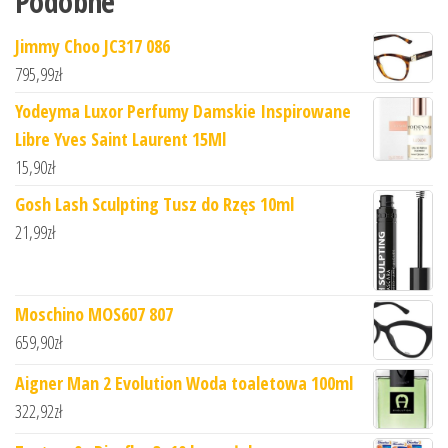
Podobne
Jimmy Choo JC317 086
795,99
zł
Yodeyma Luxor Perfumy Damskie Inspirowane
Libre Yves Saint Laurent 15Ml
15,90
zł
Gosh Lash Sculpting Tusz do Rzęs 10ml
21,99
zł
Moschino MOS607 807
659,90
zł
Aigner Man 2 Evolution Woda toaletowa 100ml
322,92
zł