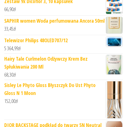
Zestaw 9x Dicoflor 3, 10 kapsułek
66,90
zł
SAPHIR women Woda perfumowana Ancora 50ml
33,45
zł
Telewizor Philips 48OLED707/12
5 364,99
zł
Hairy Tale Curlmelon Odżywczy Krem Bez
Spłukiwania 200 Ml
68,30
zł
Sisley Le Phyto Gloss Błyszczyk Do Ust Phyto
Gloss N 1 Moon
152,00
zł
DIOR BACKSTAGE podkład do twarzy 5N Neutral