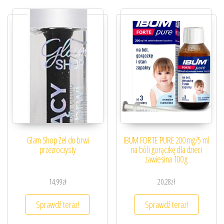
Glam Shop Żel do brwi
IBUM FORTE PURE 200 mg/5 ml
przezroczysty
na ból i gorączkę dla dzieci
zawiesina 100 g
14,99
zł
20,28
zł
Sprawdź teraz!
Sprawdź teraz!