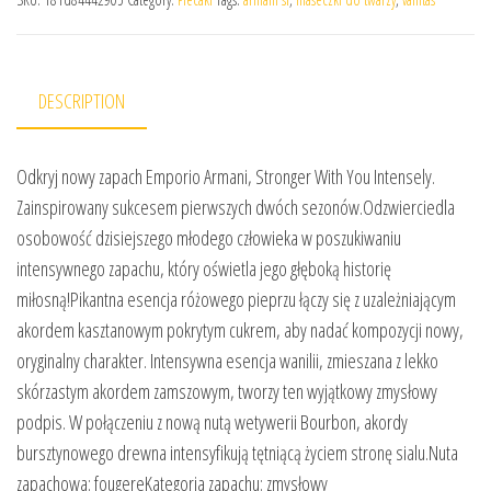
DESCRIPTION
Odkryj nowy zapach Emporio Armani, Stronger With You Intensely.
Zainspirowany sukcesem pierwszych dwóch sezonów.Odzwierciedla
osobowość dzisiejszego młodego człowieka w poszukiwaniu
intensywnego zapachu, który oświetla jego głęboką historię
miłosną!Pikantna esencja różowego pieprzu łączy się z uzależniającym
akordem kasztanowym pokrytym cukrem, aby nadać kompozycji nowy,
oryginalny charakter. Intensywna esencja wanilii, zmieszana z lekko
skórzastym akordem zamszowym, tworzy ten wyjątkowy zmysłowy
podpis. W połączeniu z nową nutą wetywerii Bourbon, akordy
bursztynowego drewna intensyfikują tętniącą życiem stronę sialu.Nuta
zapachowa: fougereKategoria zapachu: zmysłowy