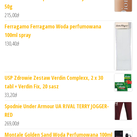
50g
215,00
zł
Ferragamo Ferragamo Woda perfumowana
100ml spray
130,40
zł
USP Zdrowie Zestaw Verdin Complexx, 2 x 30
tabl + Verdin Fix, 20 sasz
33,20
zł
Spodnie Under Armour UA RIVAL TERRY JOGGER-
RED
269,00
zł
Montale Golden Sand Woda Perfumowana 100ml