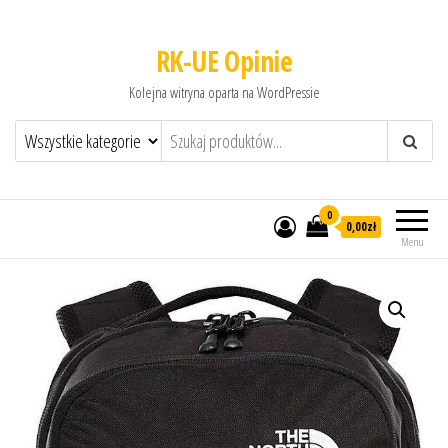
RK-UE Opinie
Kolejna witryna oparta na WordPressie
0
0,00zł
Menu