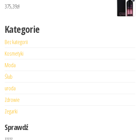
375,39
zł
Kategorie
Bez kategorii
Kosmetyki
Moda
Ślub
uroda
Zdrowie
Zegarki
Sprawdź
zzzzz