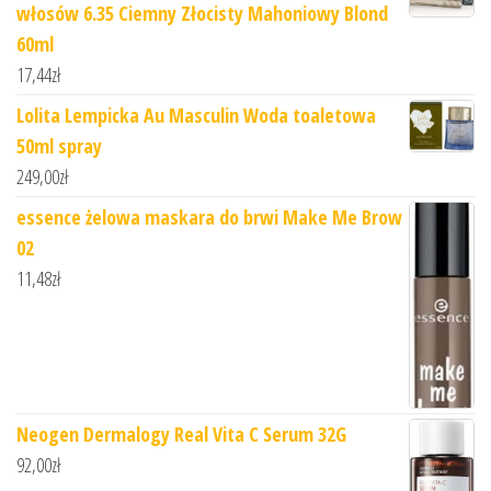
włosów 6.35 Ciemny Złocisty Mahoniowy Blond
60ml
17,44
zł
Lolita Lempicka Au Masculin Woda toaletowa
50ml spray
249,00
zł
essence żelowa maskara do brwi Make Me Brow
02
11,48
zł
Neogen Dermalogy Real Vita C Serum 32G
92,00
zł