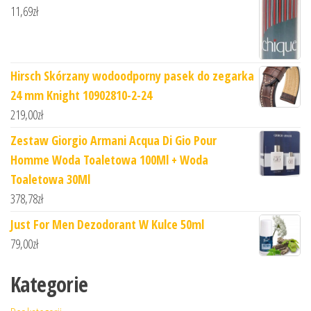
11,69
zł
Hirsch Skórzany wodoodporny pasek do zegarka
24 mm Knight 10902810-2-24
219,00
zł
Zestaw Giorgio Armani Acqua Di Gio Pour
Homme Woda Toaletowa 100Ml + Woda
Toaletowa 30Ml
378,78
zł
Just For Men Dezodorant W Kulce 50ml
79,00
zł
Kategorie