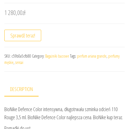
1 280,00
zł
Sprawdź teraz!
SKU:
c59b0a5cfb80
Category:
Bagażniki bazowe
Tags:
perfum ariana grande
,
perfumy
męskie
,
sensai
DESCRIPTION
BioNike Defence Color intensywna, długotrwała szminka odcień 110
Rouge 3,5 ml. BioNike Defence Color najlepsza cena. BioNike kup teraz.
Pomadki do ust