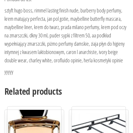
sztyft hugo boss, rimmel lasting finish nude, burberry body perfumy,
krem matujący perfecta, jan pol gotie, maybelline butterfly mascara,
maybelline liner, krem do twarz, prada milano perfumy, krem pod oczy
na zmarszczki, dkny 30 ml, puder sypki z filtrem 50, aa podkład
wypełniający zmarszczki, piżmo perfumy damskie, ziaja płyn do higieny
intymnej z kwasem laktobionowym, caron l anarchiste, ivory beige
double wear, charley white, orofluido opinie, herla kosmetyki opinie
yyyyy
Related products