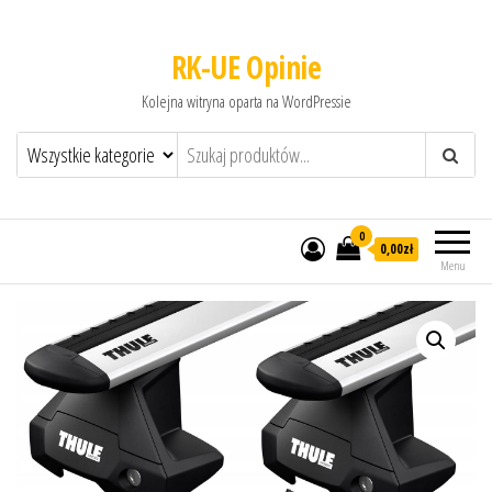
RK-UE Opinie
Kolejna witryna oparta na WordPressie
0
0,00zł
Menu