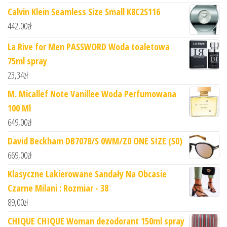
Calvin Klein Seamless Size Small K8C2S116
442,00
zł
La Rive for Men PASSWORD Woda toaletowa
75ml spray
23,34
zł
M. Micallef Note Vanillee Woda Perfumowana
100 Ml
649,00
zł
David Beckham DB7078/S 0WM/Z0 ONE SIZE (50)
669,00
zł
Klasyczne Lakierowane Sandały Na Obcasie
Czarne Milani : Rozmiar - 38
89,00
zł
CHIQUE CHIQUE Woman dezodorant 150ml spray