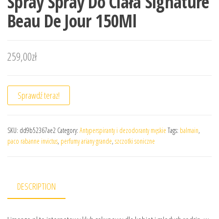
Spray Spray Do Ciała Signature
Beau De Jour 150Ml
259,00
zł
Sprawdź teraz!
SKU:
dd9b52367ae2
Category:
Antyperspiranty i dezodoranty męskie
Tags:
balmain
,
paco rabanne invictus
,
perfumy ariany grande
,
szczotki soniczne
DESCRIPTION