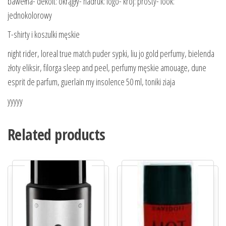
bawełna- dekolt: okrągły- nadruk: logo- krój: prosty- look:
jednokolorowy
T-shirty i koszulki męskie
night rider, loreal true match puder sypki, liu jo gold perfumy, bielenda
złoty eliksir, filorga sleep and peel, perfumy męskie amouage, dune
esprit de parfum, guerlain my insolence 50 ml, toniki ziaja
yyyyy
Related products