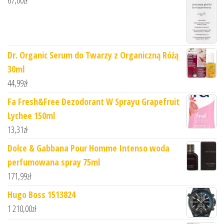
Dr. Organic Serum do Twarzy z Organiczną Różą
30ml
44,99
zł
Fa Fresh&Free Dezodorant W Sprayu Grapefruit
Lychee 150ml
13,31
zł
Dolce & Gabbana Pour Homme Intenso woda
perfumowana spray 75ml
171,99
zł
Hugo Boss 1513824
1 210,00
zł