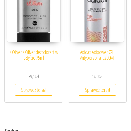
s.Oliver s.Oliver dezodorant w
Adidas Adipower 72H
sztyfcie 75ml
Antyperspirant 200Ml
39,14
zł
14,60
zł
Sprawdź teraz!
Sprawdź teraz!
Szukaj