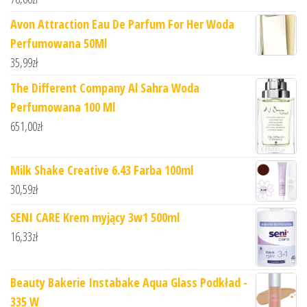
Avon Attraction Eau De Parfum For Her Woda
Perfumowana 50Ml
35,99
zł
The Different Company Al Sahra Woda
Perfumowana 100 Ml
651,00
zł
Milk Shake Creative 6.43 Farba 100ml
30,59
zł
SENI CARE Krem myjący 3w1 500ml
16,33
zł
Beauty Bakerie Instabake Aqua Glass Podkład -
335 W