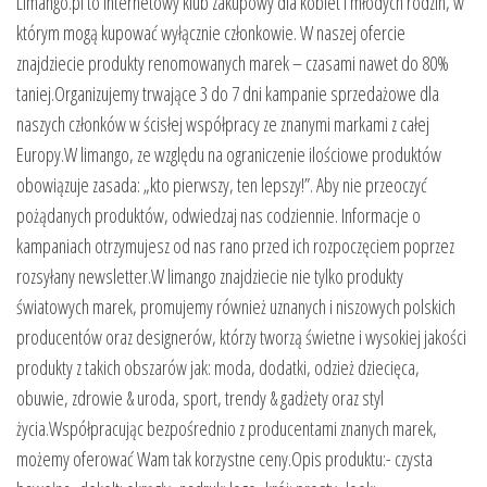
Limango.pl to internetowy klub zakupowy dla kobiet i młodych rodzin, w
którym mogą kupować wyłącznie członkowie. W naszej ofercie
znajdziecie produkty renomowanych marek – czasami nawet do 80%
taniej.Organizujemy trwające 3 do 7 dni kampanie sprzedażowe dla
naszych członków w ścisłej współpracy ze znanymi markami z całej
Europy.W limango, ze względu na ograniczenie ilościowe produktów
obowiązuje zasada: „kto pierwszy, ten lepszy!”. Aby nie przeoczyć
pożądanych produktów, odwiedzaj nas codziennie. Informacje o
kampaniach otrzymujesz od nas rano przed ich rozpoczęciem poprzez
rozsyłany newsletter.W limango znajdziecie nie tylko produkty
światowych marek, promujemy również uznanych i niszowych polskich
producentów oraz designerów, którzy tworzą świetne i wysokiej jakości
produkty z takich obszarów jak: moda, dodatki, odzież dziecięca,
obuwie, zdrowie & uroda, sport, trendy & gadżety oraz styl
życia.Współpracując bezpośrednio z producentami znanych marek,
możemy oferować Wam tak korzystne ceny.Opis produktu:- czysta