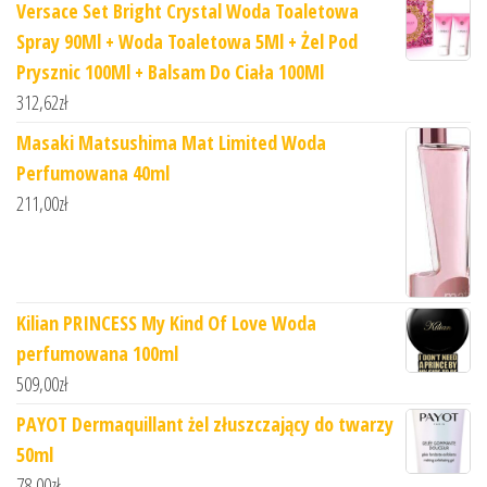
Versace Set Bright Crystal Woda Toaletowa
Spray 90Ml + Woda Toaletowa 5Ml + Żel Pod
Prysznic 100Ml + Balsam Do Ciała 100Ml
312,62
zł
Masaki Matsushima Mat Limited Woda
Perfumowana 40ml
211,00
zł
Kilian PRINCESS My Kind Of Love Woda
perfumowana 100ml
509,00
zł
PAYOT Dermaquillant żel złuszczający do twarzy
50ml
78,00
zł