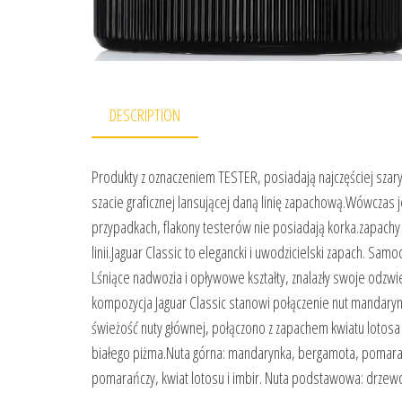
DESCRIPTION
Produkty z oznaczeniem TESTER, posiadają najczęściej szar
szacie graficznej lansującej daną linię zapachową.Wówczas 
przypadkach, flakony testerów nie posiadają korka.zapachy
linii.Jaguar Classic to elegancki i uwodzicielski zapach. Sam
Lśniące nadwozia i opływowe kształty, znalazły swoje odzwi
kompozycja Jaguar Classic stanowi połączenie nut mandarynk
świeżość nuty głównej, połączono z zapachem kwiatu lotosa
białego piżma.Nuta górna: mandarynka, bergamota, pomarańc
pomarańczy, kwiat lotosu i imbir. Nuta podstawowa: drzew