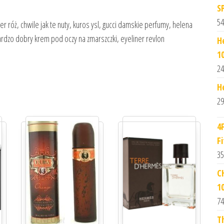
S
54
róż, chwile jak te nuty, kuros ysl, gucci damskie perfumy, helena
 bardzo dobry krem pod oczy na zmarszczki, eyeliner revlon
H
1
24
H
29
4
Fi
35
C
1
74
T