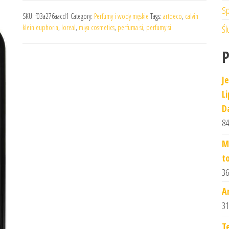
Sp
SKU:
f03a276aacd1
Category:
Perfumy i wody męskie
Tags:
artdeco
,
calvin
klein euphoria
,
loreal
,
miya cosmetics
,
perfuma si
,
perfumy si
Śl
J
L
D
84
M
t
36
A
31
T