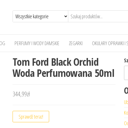
LOG
PERFUMY I WODY DAMSKIE
ZEGARKI
OKULARY OPRAWKI I 
Tom Ford Black Orchid
S
Woda Perfumowana 50ml
O
344,99
zł
Ub
Ko
Sprawdź teraz!
Od