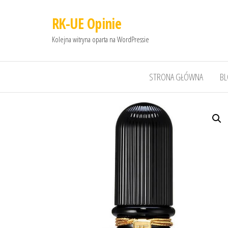
RK-UE Opinie
Kolejna witryna oparta na WordPressie
STRONA GŁÓWNA
B