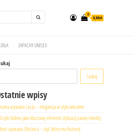
0
0,00zł
SZKŁA
ZAPACHY UNISEX
zukaj
Szukaj
statnie wpisy
rania używane Liu Jo – elegancja w stylu włoskim
lczyki ślubne jako kluczowy element stylizacji panny młodej
zież używana Oleśnica – styl, który ma historię