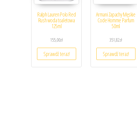
Ralph Lauren Polo Red
Armani Zapachy Męskie
Rush woda toaletowa
Code Homme Parfum
125ml
50ml
155,00
zł
351,82
zł
Sprawdź teraz!
Sprawdź teraz!