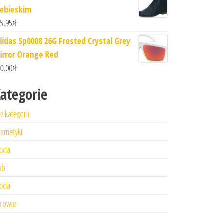
iebieskim
5,95
zł
didas Sp0008 26G Frosted Crystal Grey
irror Orange Red
0,00
zł
ategorie
z kategorii
smetyki
oda
ub
oda
rowie