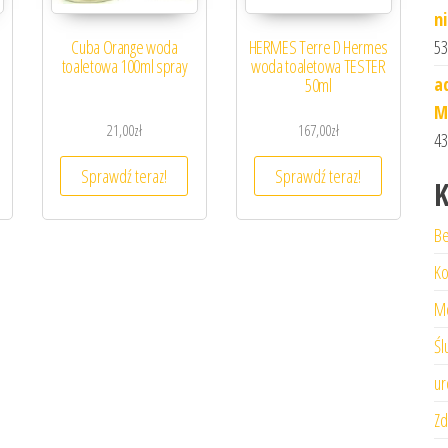
n
Cuba Orange woda
HERMES Terre D Hermes
53
toaletowa 100ml spray
woda toaletowa TESTER
a
50ml
M
21,00
zł
167,00
zł
43
Sprawdź teraz!
Sprawdź teraz!
K
Be
Ko
M
Śl
ur
Zd