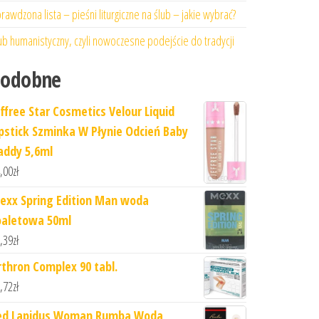
rawdzona lista – pieśni liturgiczne na ślub – jakie wybrać?
ub humanistyczny, czyli nowoczesne podejście do tradycji
Podobne
effree Star Cosmetics Velour Liquid
ipstick Szminka W Płynie Odcień Baby
addy 5,6ml
,00
zł
exx Spring Edition Man woda
oaletowa 50ml
,39
zł
rthron Complex 90 tabl.
,72
zł
ed Lapidus Woman Rumba Woda