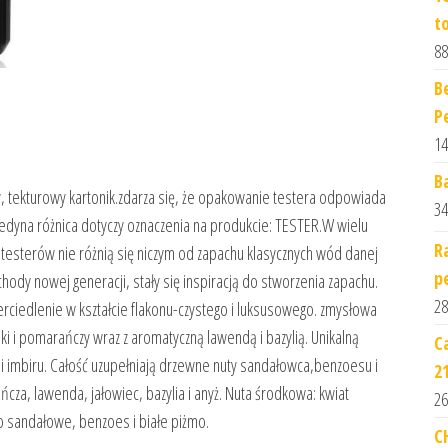
t
88
B
P
14
B
y, tekturowy kartonik.zdarza się, że opakowanie testera odpowiada
34
jedyna różnica dotyczy oznaczenia na produkcie: TESTER.W wielu
R
 testerów nie różnią się niczym od zapachu klasycznych wód danej
p
ochody nowej generacji, stały się inspiracją do stworzenia zapachu.
28
erciedlenie w kształcie flakonu-czystego i luksusowego. zmysłowa
i i pomarańczy wraz z aromatyczną lawendą i bazylią. Unikalną
C
 i imbiru. Całość uzupełniają drzewne nuty sandałowca,benzoesu i
2
za, lawenda, jałowiec, bazylia i anyż. Nuta środkowa: kwiat
26
o sandałowe, benzoes i białe piżmo.
C