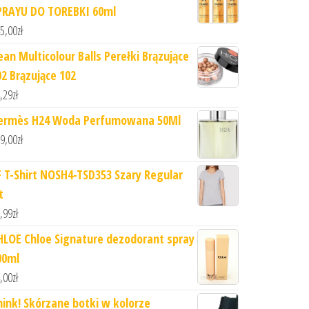
PRAYU DO TOREBKI 60ml
5,00
zł
ean Multicolour Balls Perełki Brązujące
02 Brązujące 102
,29
zł
ermès H24 Woda Perfumowana 50Ml
9,00
zł
F T-Shirt NOSH4-TSD353 Szary Regular
t
,99
zł
HLOE Chloe Signature dezodorant spray
00ml
,00
zł
hink! Skórzane botki w kolorze