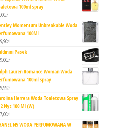
oaletowa 100ml spray
,00
zł
entley Momentum Unbreakable Woda
erfumowana 100Ml
9,90
zł
aldinini Pasek
9,00
zł
alph Lauren Romance Woman Woda
erfumowana 100ml spray
9,99
zł
arolina Herrera Woda Toaletowa Spray
12 Nyc 100 Ml (W)
7,00
zł
HANEL N5 WODA PERFUMOWANA W