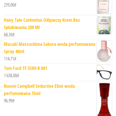
239,00
zł
Hairy Tale Curlmelon Odżywczy Krem Bez
Spłukiwania 200 Ml
68,30
zł
Masakï Matsushïma Sakura woda perfumowana
Spray 40ml
114,71
zł
Tom Ford TF 5589-B 001
1 638,00
zł
Naomi Campbell Seductive Elixir woda
perfumowana 15ml
96,99
zł