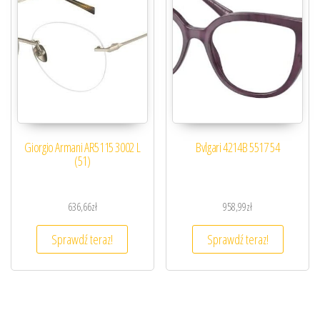
Giorgio Armani AR5115 3002 L
Bvlgari 4214B 5517 54
(51)
636,66
zł
958,99
zł
Sprawdź teraz!
Sprawdź teraz!