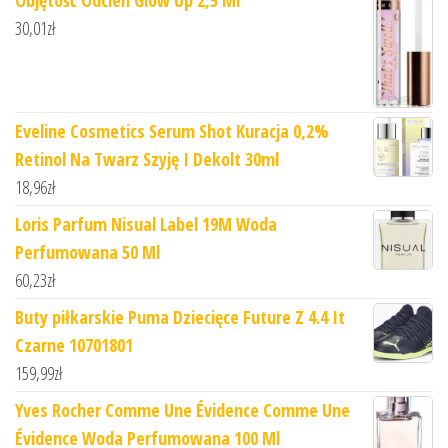
30,01
zł
Eveline Cosmetics Serum Shot Kuracja 0,2%
Retinol Na Twarz Szyję I Dekolt 30ml
18,96
zł
Loris Parfum Nisual Label 19M Woda
Perfumowana 50 Ml
60,23
zł
Buty piłkarskie Puma Dziecięce Future Z 4.4 It
Czarne 10701801
159,99
zł
Yves Rocher Comme Une Évidence Comme Une
Évidence Woda Perfumowana 100 Ml