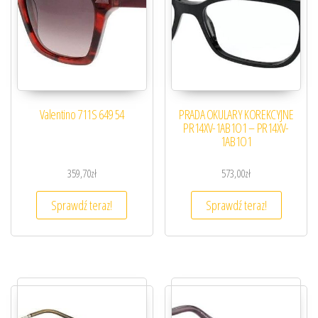
Valentino 711S 649 54
PRADA OKULARY KOREKCYJNE
PR14XV-1AB1O1 – PR14XV-
1AB1O1
359,70
zł
573,00
zł
Sprawdź teraz!
Sprawdź teraz!