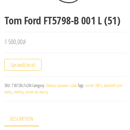
Tom Ford FT5798-B 001 L (51)
1 500,00
zł
Sprawdź teraz!
SKU:
718728c7e2f4
Category:
Okulary oprawki i szkła
Tags:
cerruti 1881
,
davidoff cool
water
,
eveline
,
serum do twarzy
DESCRIPTION