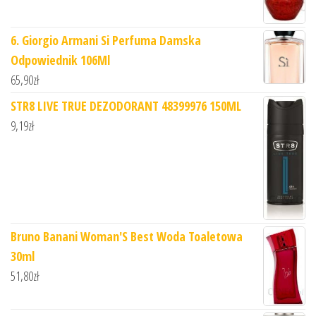
6. Giorgio Armani Si Perfuma Damska
Odpowiednik 106Ml
65,90
zł
STR8 LIVE TRUE DEZODORANT 48399976 150ML
9,19
zł
Bruno Banani Woman'S Best Woda Toaletowa
30ml
51,80
zł