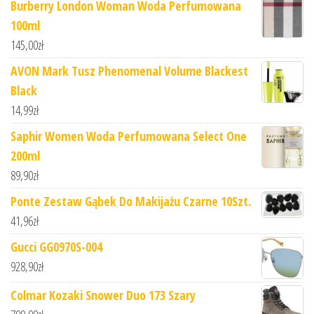
Burberry London Woman Woda Perfumowana
100ml
145,00
zł
AVON Mark Tusz Phenomenal Volume Blackest
Black
14,99
zł
Saphir Women Woda Perfumowana Select One
200ml
89,90
zł
Ponte Zestaw Gąbek Do Makijażu Czarne 10Szt.
41,96
zł
Gucci GG0970S-004
928,90
zł
Colmar Kozaki Snower Duo 173 Szary