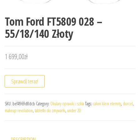
Tom Ford FT5809 028 –
55/18/140 Złoty
1 699,00
zł
Sprawdź teraz!
SKU:
bef4969d8dcb
Category:
Okulary oprawki i szkła
Tags:
calvin klein eternity
,
dorcel
,
makeup revolution
,
tabletki do zmywarki
,
under 20
DESCRIPTION