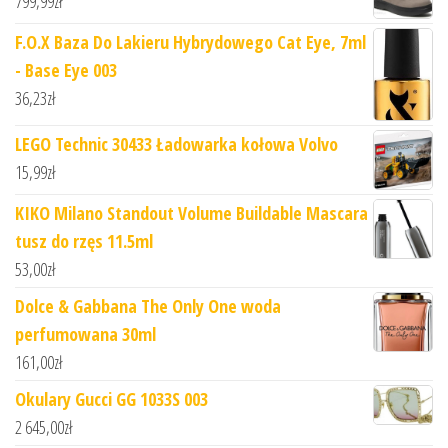
799,99
zł
F.O.X Baza Do Lakieru Hybrydowego Cat Eye, 7ml
- Base Eye 003
36,23
zł
LEGO Technic 30433 Ładowarka kołowa Volvo
15,99
zł
KIKO Milano Standout Volume Buildable Mascara
tusz do rzęs 11.5ml
53,00
zł
Dolce & Gabbana The Only One woda
perfumowana 30ml
161,00
zł
Okulary Gucci GG 1033S 003
2 645,00
zł