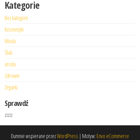
Kategorie
Bez kategorii
Kosmetyki
Moda
Ślub
uroda
Zdrowie
Zegarki
Sprawdź
zzzzz
Dumnie wspierane przez
WordPress
|
Motyw:
Envo eCommerce