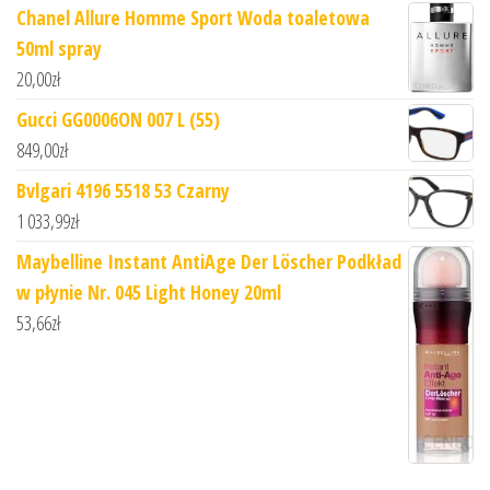
Chanel Allure Homme Sport Woda toaletowa
50ml spray
20,00
zł
Gucci GG0006ON 007 L (55)
849,00
zł
Bvlgari 4196 5518 53 Czarny
1 033,99
zł
Maybelline Instant AntiAge Der Löscher Podkład
w płynie Nr. 045 Light Honey 20ml
53,66
zł