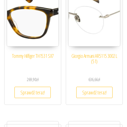
Tommy Hilfiger TH1531 SX7
Giorgio Armani AR5115 3002 L
(51)
269,90
zł
636,66
zł
Sprawdź teraz!
Sprawdź teraz!