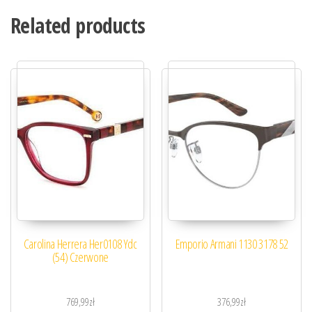
Related products
Carolina Herrera Her0108 Ydc
Emporio Armani 1130 3178 52
(54) Czerwone
769,99
zł
376,99
zł