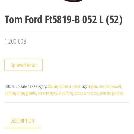
Tom Ford Ft5819-B 052 L (52)
1 200,00
zł
Sprawdź teraz!
SKU:
425c3ea69b12
Category:
Okulary oprawki i szkła
Tags:
aspen
,
cień do powiek
,
perfumy ariany grande
,
prezerwatywy
,
si perfumy
,
szcztuczne rzesy
,
sztuczna pochwa
DESCRIPTION