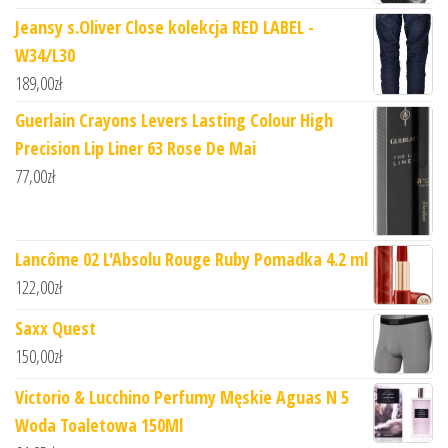
Jeansy s.Oliver Close kolekcja RED LABEL -
W34/L30
189,00
zł
Guerlain Crayons Levers Lasting Colour High
Precision Lip Liner 63 Rose De Mai
77,00
zł
Lancôme 02 L'Absolu Rouge Ruby Pomadka 4.2 ml
122,00
zł
Saxx Quest
150,00
zł
Victorio & Lucchino Perfumy Męskie Aguas N 5
Woda Toaletowa 150Ml