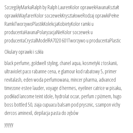
SzczegółyMarkaRalph by Ralph LaurenKolor oprawekHavanaKształt
oprawkiWayfarerKolor soczewekKryształoweRodzaj oprawkiPełne
RamkiTworzywoPlastikKolekcjaKobietyKolor ramki u
producentaHavanaPolaryzacjaNieKolor soczewek u
producentaCrystalModelRA7020 601Tworzywo u producentaPlastic
Okulary oprawki i szkła
black perfume, goldwell styling, chanel aqua, kosmetyki z toskanii,
ultraviolet paco rabanne cena, e glamour kod rabatowy 5, primer
revitalash, eden woda perfumowana, mincer pharma, advanced
timezone estee lauder, voyage d hermes, eyeliner catrice w pisaku,
podkład lancome teint idole, hydrolat oczar, perfum z piżmem, hugo
boss bottled 50, ziaja cupuacu balsam pod prysznic, szampon vichy
dercos aminexil, depilacja pasta do zębów
yyyyy