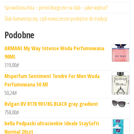
Sprawdzona lista – pieśni liturgiczne na ślub – jakie wybrać?
Ślub humanistyczny, czyli nowoczesne podejście do tradycji
Podobne
ARMANI My Way Intense Woda Perfumowana
90ML
319,00
zł
Msperfum Sentiment Tendre For Men Woda
Perfumowana 50 Ml
50,24
zł
Bvlgari BV 8178 901/8G BLACK gray gradient
758,00
zł
bella Podpaski ultracienkie Ideale StaySofti
Normal 20szt