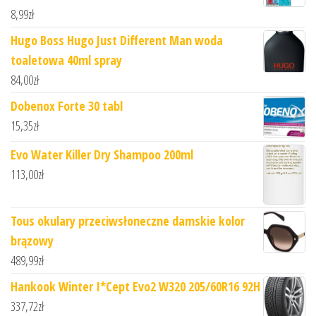
8,99
zł
Hugo Boss Hugo Just Different Man woda
toaletowa 40ml spray
84,00
zł
Dobenox Forte 30 tabl
15,35
zł
Evo Water Killer Dry Shampoo 200ml
113,00
zł
Tous okulary przeciwsłoneczne damskie kolor
brązowy
489,99
zł
Hankook Winter I*Cept Evo2 W320 205/60R16 92H
337,72
zł