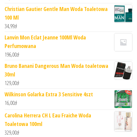
Christian Gautier Gentle Man Woda Toaletowa
100 Ml
34,99
zł
Lanvin Mon Eclat Jeanne 100Ml Woda
Perfumowana
196,00
zł
Bruno Banani Dangerous Man Woda toaletowa
30ml
129,00
zł
Wilkinson Golarka Extra 3 Sensitive 4szt
16,00
zł
Carolina Herrera CH L Eau Fraiche Woda
Toaletowa 100ml
329,00
zł