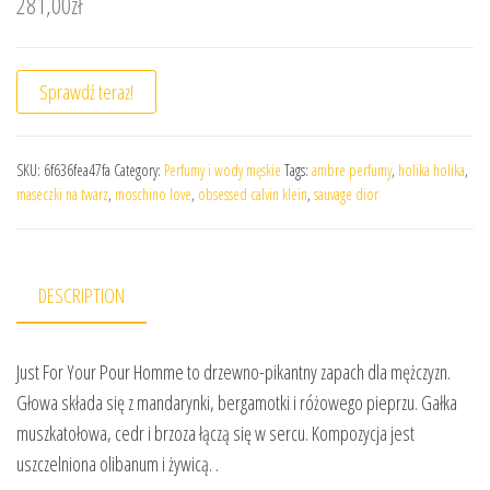
281,00
zł
Sprawdź teraz!
SKU:
6f636fea47fa
Category:
Perfumy i wody męskie
Tags:
ambre perfumy
,
holika holika
,
maseczki na twarz
,
moschino love
,
obsessed calvin klein
,
sauvage dior
DESCRIPTION
Just For Your Pour Homme to drzewno-pikantny zapach dla mężczyzn.
Głowa składa się z mandarynki, bergamotki i różowego pieprzu. Gałka
muszkatołowa, cedr i brzoza łączą się w sercu. Kompozycja jest
uszczelniona olibanum i żywicą. .