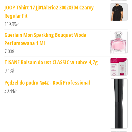
JOOP TShirt 17 Jj01Alerio2 30028304 Czarny
Regular Fit
119,99
zł
Guerlain Mon Sparkling Bouquet Woda
Perfumowana 1 Ml
7,00
zł
TISANE Balsam do ust CLASSIC w tubce 4,7g
9,13
zł
Pędzel do pudru №42 - Kodi Professional
59,44
zł