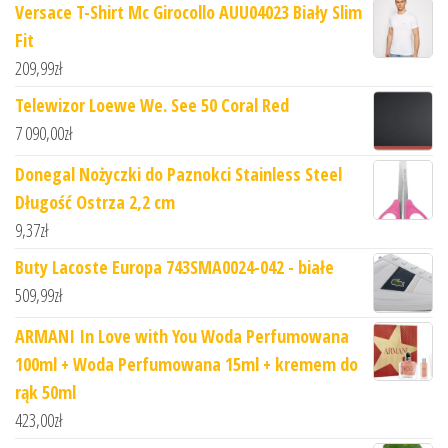
Versace T-Shirt Mc Girocollo AUU04023 Biały Slim
Fit
209,99
zł
Telewizor Loewe We. See 50 Coral Red
7 090,00
zł
Donegal Nożyczki do Paznokci Stainless Steel
Długość Ostrza 2,2 cm
9,37
zł
Buty Lacoste Europa 743SMA0024-042 - białe
509,99
zł
ARMANI In Love with You Woda Perfumowana
100ml + Woda Perfumowana 15ml + kremem do
rąk 50ml
423,00
zł