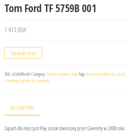
Tom Ford TF 5759B 001
1 413,00
zł
Sprawdź teraz!
SKU:
2e54e90ecfe1
Category:
Okulary oprawki i szkła
Tags:
bourjois healthy mix
,
caco3
,
e perfumy
,
tabletki do zmywarki
DESCRIPTION
Zapach dla mężczyzn Play został stworzony przez Givenchy w 2008 roku.