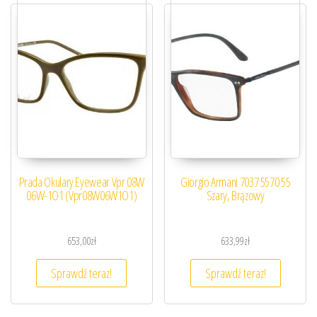
Prada Okulary Eyewear Vpr 08W
Giorgio Armani 7037 5570 55
06W-1O1 (Vpr08W06W1O1)
Szary, Brązowy
653,00
zł
633,99
zł
Sprawdź teraz!
Sprawdź teraz!