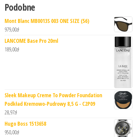
Podobne
Mont Blanc MB0013S 003 ONE SIZE (56)
979,00
zł
LANCOME Base Pro 20ml
189,00
zł
Sleek Makeup Creme To Powder Foundation
Podkład Kremowo-Pudrowy 8,5 G - C2P09
28,97
zł
Hugo Boss 1513658
950,00
zł