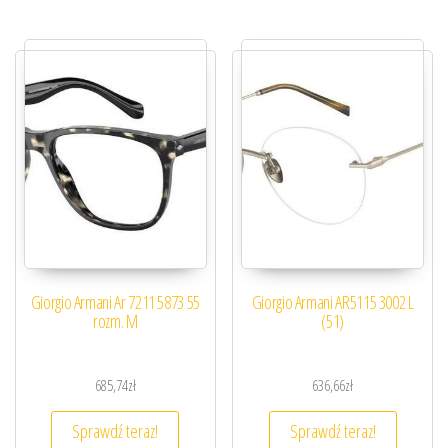
Giorgio Armani Ar 7211 5873 55
Giorgio Armani AR5115 3002 L
rozm. M
(51)
685,74
zł
636,66
zł
Sprawdź teraz!
Sprawdź teraz!