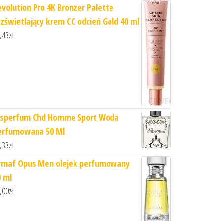
evolution Pro 4K Bronzer Palette
ozświetlający krem CC odcień Gold 40 ml
,43
zł
sperfum Chd Homme Sport Woda
erfumowana 50 Ml
,33
zł
rmaf Opus Men olejek perfumowany
0 ml
,00
zł