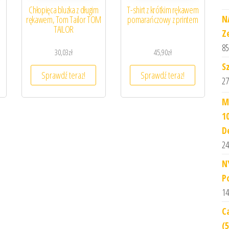
Chłopięca bluzka z długim
T-shirt z krótkim rękawem
N
rękawem, Tom Tailor TOM
pomarańczowy z printem
TAILOR
Z
85
30,03
zł
45,90
zł
S
Sprawdź teraz!
Sprawdź teraz!
27
M
1
D
24
N
P
14
C
(