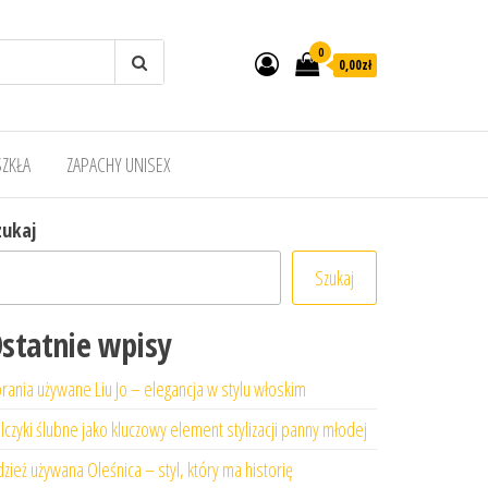
0
0,00zł
SZKŁA
ZAPACHY UNISEX
zukaj
Szukaj
statnie wpisy
rania używane Liu Jo – elegancja w stylu włoskim
lczyki ślubne jako kluczowy element stylizacji panny młodej
zież używana Oleśnica – styl, który ma historię