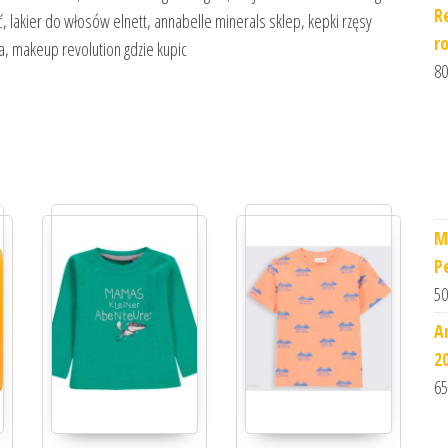
R
 lakier do włosów elnett, annabelle minerals sklep, kepki rzęsy
r
a, makeup revolution gdzie kupic
80
M
P
50
A
2
65