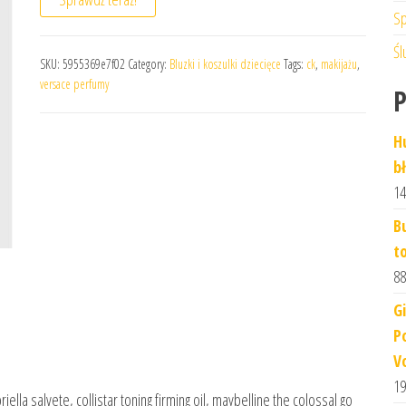
Sp
Śl
SKU:
5955369e7f02
Category:
Bluzki i koszulki dziecięce
Tags:
ck
,
makijażu
,
versace perfumy
H
b
14
B
t
88
G
P
V
19
ella salvete, collistar toning firming oil, maybelline the colossal go