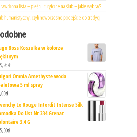
rawdzona lista – pieśni liturgiczne na ślub – jakie wybrać?
ub humanistyczny, czyli nowoczesne podejście do tradycji
Podobne
ugo Boss Koszulka w kolorze
łękitnym
9,95
zł
ulgari Omnia Amethyste woda
oaletowa 5 ml spray
,00
zł
ivenchy Le Rouge Interdit Intense Silk
omadka Do Ust Nr 334 Grenat
olontaire 3.4 G
5,00
zł