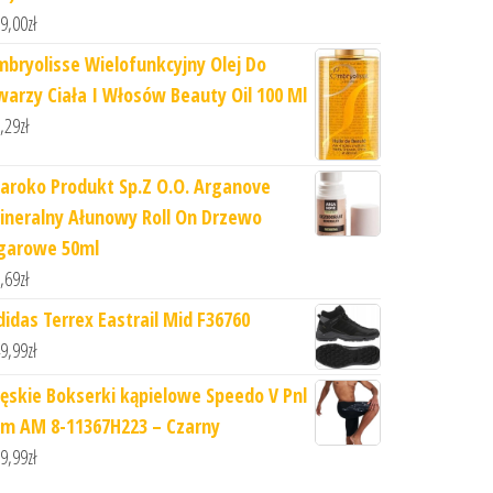
9,00
zł
mbryolisse Wielofunkcyjny Olej Do
warzy Ciała I Włosów Beauty Oil 100 Ml
,29
zł
aroko Produkt Sp.Z O.O. Arganove
ineralny Ałunowy Roll On Drzewo
garowe 50ml
,69
zł
didas Terrex Eastrail Mid F36760
9,99
zł
ęskie Bokserki kąpielowe Speedo V Pnl
am AM 8-11367H223 – Czarny
9,99
zł