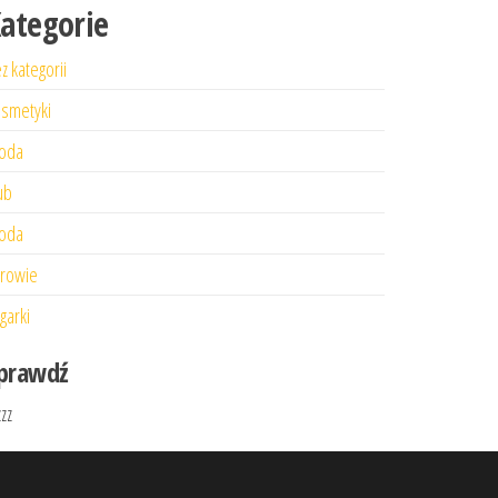
ategorie
z kategorii
smetyki
oda
ub
oda
rowie
garki
prawdź
zzz