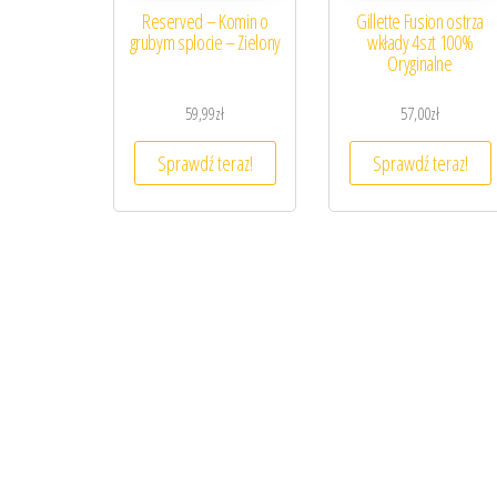
Reserved – Komin o
Gillette Fusion ostrza
grubym splocie – Zielony
wkłady 4szt 100%
Oryginalne
59,99
zł
57,00
zł
Sprawdź teraz!
Sprawdź teraz!