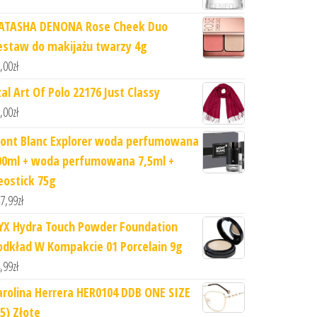
ATASHA DENONA Rose Cheek Duo
estaw do makijażu twarzy 4g
,00
zł
zal Art Of Polo 22176 Just Classy
,00
zł
ont Blanc Explorer woda perfumowana
00ml + woda perfumowana 7,5ml +
eostick 75g
7,99
zł
YX Hydra Touch Powder Foundation
odkład W Kompakcie 01 Porcelain 9g
,99
zł
arolina Herrera HER0104 DDB ONE SIZE
55) Złote