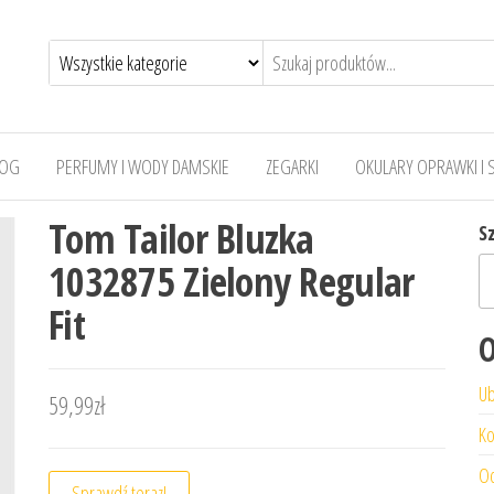
LOG
PERFUMY I WODY DAMSKIE
ZEGARKI
OKULARY OPRAWKI I 
Tom Tailor Bluzka
S
1032875 Zielony Regular
Fit
O
Ub
59,99
zł
Ko
Od
Sprawdź teraz!