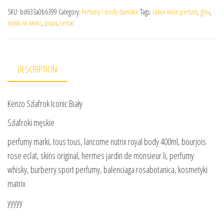
SKU:
bd633a0b6399
Category:
Perfumy i wody damskie
Tags:
calvin klein perfum
,
glov
,
maski na twarz
,
pupa
,
sensai
DESCRIPTION
Kenzo Szlafrok Iconic Biały
Szlafroki męskie
perfumy marki, tous tous, lancome nutrix royal body 400ml, bourjois
rose eclat, skins original, hermes jardin de monsieur li, perfumy
whisky, burberry sport perfumy, balenciaga rosabotanica, kosmetyki
matrix
yyyyy