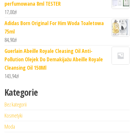
perfumowana 8ml TESTER
17,00
zł
Adidas Born Original For Him Woda Toaletowa
75ml
84,90
zł
Guerlain Abeille Royale Cleasing Oil Anti-
Pollution Olejek Do Demakijażu Abeille Royale
Cleansing Oil 150Ml
143,94
zł
Kategorie
Bez kategorii
Kosmetyki
Moda