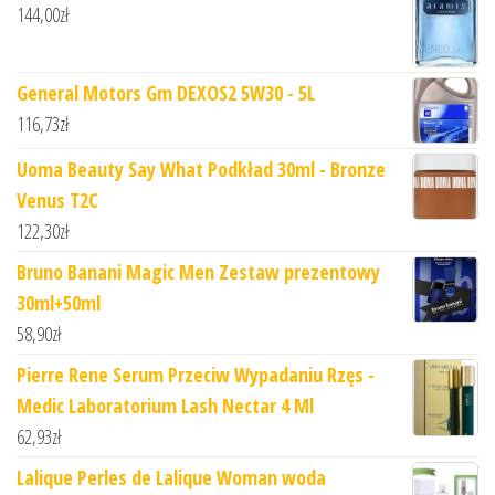
144,00
zł
General Motors Gm DEXOS2 5W30 - 5L
116,73
zł
Uoma Beauty Say What Podkład 30ml - Bronze
Venus T2C
122,30
zł
Bruno Banani Magic Men Zestaw prezentowy
30ml+50ml
58,90
zł
Pierre Rene Serum Przeciw Wypadaniu Rzęs -
Medic Laboratorium Lash Nectar 4 Ml
62,93
zł
Lalique Perles de Lalique Woman woda