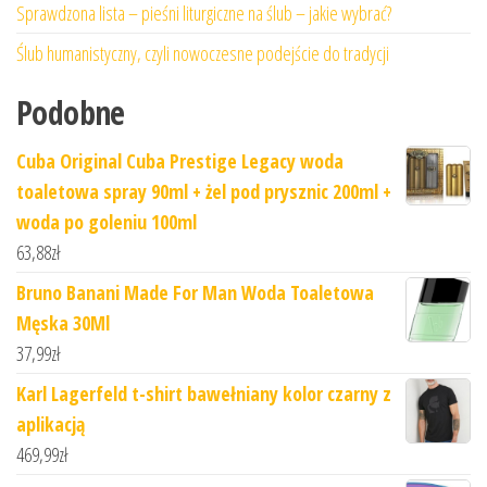
Sprawdzona lista – pieśni liturgiczne na ślub – jakie wybrać?
Ślub humanistyczny, czyli nowoczesne podejście do tradycji
Podobne
Cuba Original Cuba Prestige Legacy woda
toaletowa spray 90ml + żel pod prysznic 200ml +
woda po goleniu 100ml
63,88
zł
Bruno Banani Made For Man Woda Toaletowa
Męska 30Ml
37,99
zł
Karl Lagerfeld t-shirt bawełniany kolor czarny z
aplikacją
469,99
zł