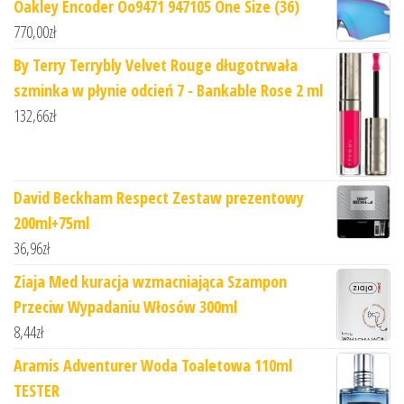
Oakley Encoder Oo9471 947105 One Size (36)
770,00
zł
By Terry Terrybly Velvet Rouge długotrwała
szminka w płynie odcień 7 - Bankable Rose 2 ml
132,66
zł
David Beckham Respect Zestaw prezentowy
200ml+75ml
36,96
zł
Ziaja Med kuracja wzmacniająca Szampon
Przeciw Wypadaniu Włosów 300ml
8,44
zł
Aramis Adventurer Woda Toaletowa 110ml
TESTER