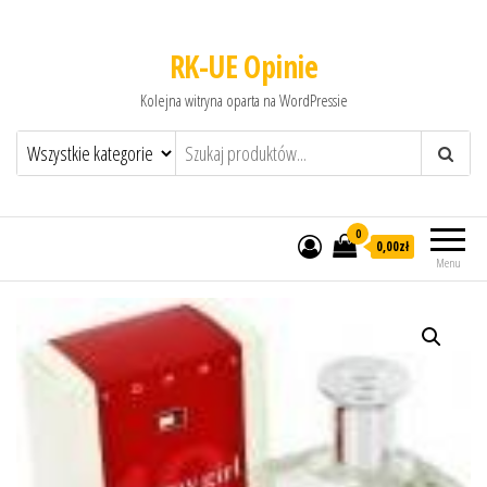
RK-UE Opinie
Kolejna witryna oparta na WordPressie
0
0,00zł
Menu