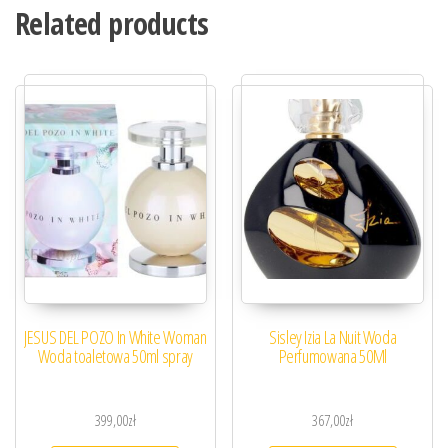
Related products
JESUS DEL POZO In White Woman
Sisley Izia La Nuit Woda
Woda toaletowa 50ml spray
Perfumowana 50Ml
399,00
zł
367,00
zł