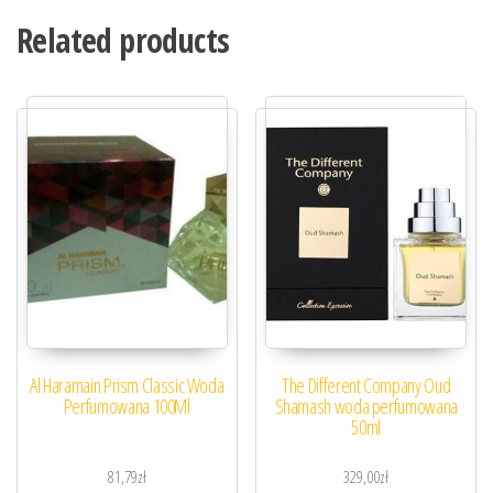
Related products
Al Haramain Prism Classic Woda
The Different Company Oud
Perfumowana 100Ml
Shamash woda perfumowana
50ml
81,79
zł
329,00
zł