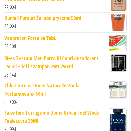
99,00
zł
Dunhill Pursuit Żel pod prysznic 50ml
20,00
zł
Venoruton Forte 60 Tabl.
32,50
zł
Bi-es Zestaw Men Porto Di Capri dezodorant
150ml + żel i szampon 2w1 250ml
26,14
zł
Chloé Intense Rose Naturelle Woda
Perfumowana 50ml
499,00
zł
Salvatore Ferragamo Uomo Urban Feel Woda
Toaletowa 30Ml
95,99
zł