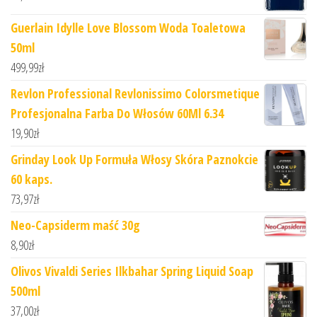
Guerlain Idylle Love Blossom Woda Toaletowa
50ml
499,99
zł
Revlon Professional Revlonissimo Colorsmetique
Profesjonalna Farba Do Włosów 60Ml 6.34
19,90
zł
Grinday Look Up Formuła Włosy Skóra Paznokcie
60 kaps.
73,97
zł
Neo-Capsiderm maść 30g
8,90
zł
Olivos Vivaldi Series Ilkbahar Spring Liquid Soap
500ml
37,00
zł