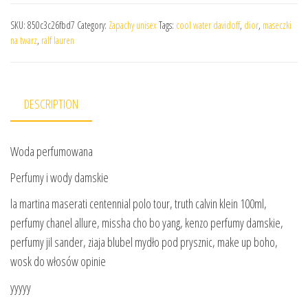
SKU:
850c3c26fbd7
Category:
Zapachy unisex
Tags:
cool water davidoff
,
dior
,
maseczki
na twarz
,
ralf lauren
DESCRIPTION
Woda perfumowana
Perfumy i wody damskie
la martina maserati centennial polo tour, truth calvin klein 100ml,
perfumy chanel allure, missha cho bo yang, kenzo perfumy damskie,
perfumy jil sander, ziaja blubel mydło pod prysznic, make up boho,
wosk do włosów opinie
yyyyy