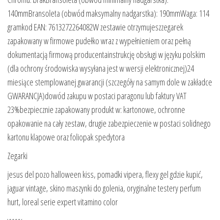
140mmBransoleta (obwód maksymalny nadgarstka): 190mmWaga: 114
gramkod EAN: 7613272264082W zestawie otrzymujeszzegarek
zapakowany w firmowe pudełko wraz z wypełnieniem oraz pełną
dokumentacją firmową producentainstrukcję obsługi w języku polskim
(dla ochrony środowiska wysyłana jest w wersji elektronicznej)24
miesiące stemplowanej gwarancji (szczegóły na samym dole w zakładce
GWARANCJA)dowód zakupu w postaci paragonu lub faktury VAT
23%bezpiecznie zapakowany produkt w: kartonowe, ochronne
opakowanie na cały zestaw, drugie zabezpieczenie w postaci solidnego
kartonu klapowe oraz foliopak spedytora
Zegarki
jesus del pozo halloween kiss, pomadki vipera, flexy gel gdzie kupić,
jaguar vintage, skino maszynki do golenia, oryginalne testery perfum
hurt, loreal serie expert vitamino color