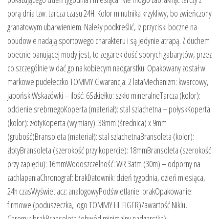
porą dnia tzw. tarcza czasu 24H. Kolor minutnika krzykliwy, bo zwieńczony
granatowym ubarwieniem. Należy podkreślić, iż przyciski boczne na
obudowie nadają sportowego charakteru i są jedynie atrapą. Z duchem
obecnie panującej mody jest, to zegarek dość sporych gabarytów, przez
co szczególnie widać go na kobiecym nadgarstku. Opakowany został w
markowe pudełeczko TOMMY.Gwarancja: 2 lataMechanizm: kwarcowy,
japońskiWskazówki – ilość: 6Szkiełko: szkło mineralneTarcza (kolor):
odcienie srebrnegoKoperta (materiał): stal szlachetna – połyskKoperta
(kolor): złotyKoperta (wymiary): 38mm (średnica) x 9mm
(grubość)Bransoleta (materiał): stal szlachetnaBransoleta (kolor):
złotyBransoleta (szerokość przy kopercie): 18mmBransoleta (szerokość
przy zapięciu): 16mmWodoszczelność: WR 3atm (30m) – odporny na
zachlapaniaChronograf: brakDatownik: dzień tygodnia, dzień miesiąca,
24h czasWyświetlacz: analogowyPodświetlanie: brakOpakowanie:
firmowe (poduszeczka, logo TOMMY HILFIGER)Zawartość Niklu,
Chromu: brakBransoleta (obwód minimalny nadgarstka):