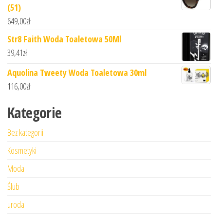
(51)
649,00
zł
Str8 Faith Woda Toaletowa 50Ml
39,41
zł
Aquolina Tweety Woda Toaletowa 30ml
116,00
zł
Kategorie
Bez kategorii
Kosmetyki
Moda
Ślub
uroda