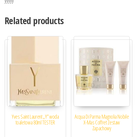
yyyyy
Related products
Yves Saint Laurent „Y” woda
Acqua Di Parma Magnolia Nobile
toaletowa 80ml TESTER
X-Mas Coffret Zestaw
Zapachowy