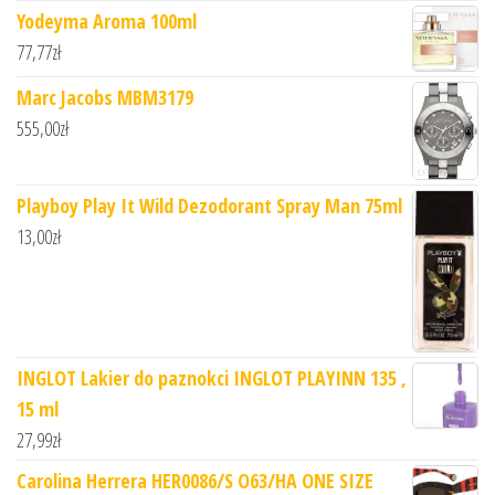
Yodeyma Aroma 100ml
77,77
zł
Marc Jacobs MBM3179
555,00
zł
Playboy Play It Wild Dezodorant Spray Man 75ml
13,00
zł
INGLOT Lakier do paznokci INGLOT PLAYINN 135 ,
15 ml
27,99
zł
Carolina Herrera HER0086/S O63/HA ONE SIZE