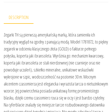
DESCRIPTION
Zegarki TH są pierwszą amerykańską marką, która zamieniła ich
tradycyjny wygląd na zgodny z panującą modą. Model 1781872, to piękny
zegarek w odcieniu klasycznego złota (GOLD) o fakturze pełnego
połysku, koperta jak i bransoleta. Wyróżnia go: mechanizm kwarcowy,
koperta jak i bransoleta ze stali nierdzewnej (nie czarnieje oraz nie
powoduje uczuleń), szkiełko mineralne, unikatowe wskazówki
wykrojone w szpic, wodoszczelność na poziomie 30 m. Mocnym
akcentem czasomierza jest elegancka i wyrazista tarcza o nietuzinkowym
wzorze. Jej powierzchnia posiada unikatową formę promienistego
blasku, dzięki czemu czasomierz rzuca się w oczy i jest bardzo czytelny.
Na cyferblacie znalazły się mniejsze tarcze rozbudowanego datownika
pokazującego dzień tygodnia i miesiąca. Nie mogło zabraknąć tarczy z