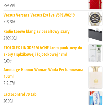
259,99
zł
Versus Versace Versus Estève VSPEW0219
518,28
zł
Radio Loewe klang s3 bazaltowy szary
2 899,00
zł
ZIOŁOLEK LINODERM ACNE krem punktowy do
skóry trądzikowej i łojotokowej 18ml
9,69
zł
Amouage Honour Woman Woda Perfumowana
100ml
712,57
zł
Lactocontrol 70 tabl.
26,99
zł