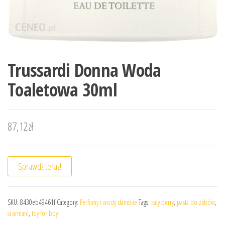
Trussardi Donna Woda
Toaletowa 30ml
87,12
zł
Sprawdź teraz!
SKU:
8430eb49461f
Category:
Perfumy i wody damskie
Tags:
katy perry
,
pasta do zębów
,
si armani
,
toy for boy