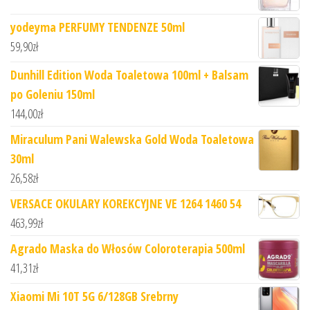
yodeyma PERFUMY TENDENZE 50ml
59,90
zł
Dunhill Edition Woda Toaletowa 100ml + Balsam
po Goleniu 150ml
144,00
zł
Miraculum Pani Walewska Gold Woda Toaletowa
30ml
26,58
zł
VERSACE OKULARY KOREKCYJNE VE 1264 1460 54
463,99
zł
Agrado Maska do Włosów Coloroterapia 500ml
41,31
zł
Xiaomi Mi 10T 5G 6/128GB Srebrny