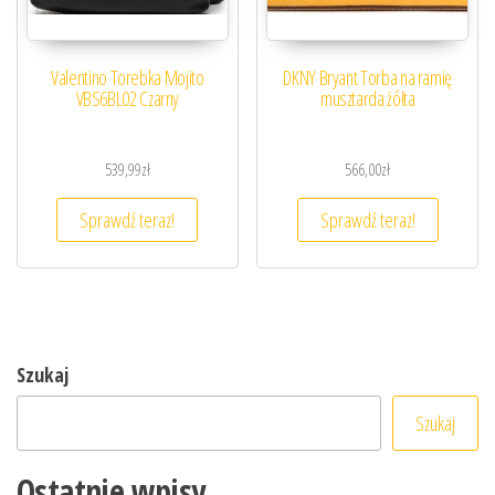
Valentino Torebka Mojito
DKNY Bryant Torba na ramię
VBS6BL02 Czarny
musztarda żółta
539,99
zł
566,00
zł
Sprawdź teraz!
Sprawdź teraz!
Szukaj
Szukaj
Ostatnie wpisy