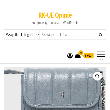
RK-UE Opinie
Kolejna witryna oparta na WordPressie
0
0,00zł
Menu