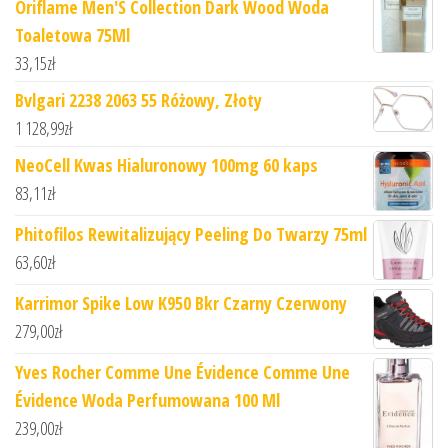
Oriflame Men'S Collection Dark Wood Woda
Toaletowa 75Ml
33,15
zł
Bvlgari 2238 2063 55 Różowy, Złoty
1 128,99
zł
NeoCell Kwas Hialuronowy 100mg 60 kaps
83,11
zł
Phitofilos Rewitalizujący Peeling Do Twarzy 75ml
63,60
zł
Karrimor Spike Low K950 Bkr Czarny Czerwony
279,00
zł
Yves Rocher Comme Une Évidence Comme Une
Évidence Woda Perfumowana 100 Ml
239,00
zł