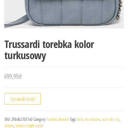
Trussardi torebka kolor
turkusowy
699,99
zł
Sprawdź teraz!
SKU:
29b4b21051e0
Category:
Torebki damskie
Tags:
farby do włosów
,
tusze do rzęs
,
versace
,
versace bright crystal