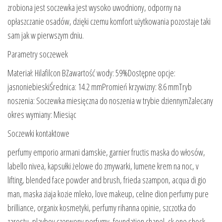
zrobiona jest soczewka jest wysoko uwodniony, odporny na
opłaszczanie osadów, dzięki czemu komfort użytkowania pozostaje taki
sam jak w pierwszym dniu.
Parametry soczewek
Materiał: Hilafilcon BZawartość wody: 59%Dostępne opcje:
jasnoniebieskiŚrednica: 14.2 mmPromień krzywizny: 8.6 mmTryb
noszenia: Soczewka miesięczna do noszenia w trybie dziennymZalecany
okres wymiany: Miesiąc
Soczewki kontaktowe
perfumy emporio armani damskie, garnier fructis maska do włosów,
labello nivea, kapsułki żelowe do zmywarki, lumene krem na noc, v
lifting, blended face powder and brush, frieda szampon, acqua di gio
man, maska ziaja kozie mleko, love makeup, celine dion perfumy pure
brilliance, organix kosmetyki, perfumy rihanna opinie, szczotka do
zarostu, playboy czerwony perfumy, foundation chanel, ck one shock