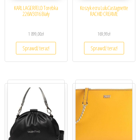
KARL LAGERFELD Torebka
Koszyk ecru LuluCastagnette
226W3016 Biały
RACHID CREAME
1 099,00
zł
169,99
zł
Sprawdź teraz!
Sprawdź teraz!