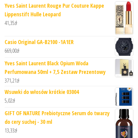
Yves Saint Laurent Rouge Pur Couture Kappe
Lippenstift Hulle Leopard
41,35
zł
Casio Original GA-B2100 -1A1ER
669,00
zł
Yves Saint Laurent Black Opium Woda
Perfumowana 50ml + 7,5 Zestaw Prezentowy
371,21
zł
Wsuwki do włosów krótkie 03004
5,02
zł
GIFT OF NATURE Prebiotyczne Serum do twarzy
do cery suchej - 30 ml
13,33
zł