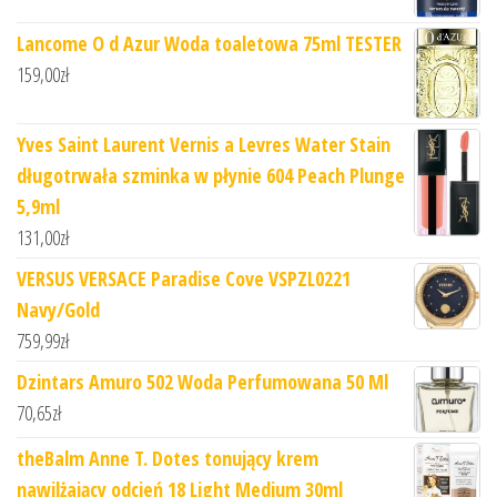
Lancome O d Azur Woda toaletowa 75ml TESTER
159,00
zł
Yves Saint Laurent Vernis a Levres Water Stain
długotrwała szminka w płynie 604 Peach Plunge
5,9ml
131,00
zł
VERSUS VERSACE Paradise Cove VSPZL0221
Navy/Gold
759,99
zł
Dzintars Amuro 502 Woda Perfumowana 50 Ml
70,65
zł
theBalm Anne T. Dotes tonujący krem
nawilżający odcień 18 Light Medium 30ml