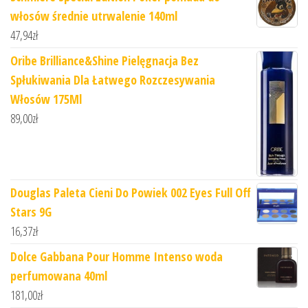
włosów średnie utrwalenie 140ml
47,94
zł
Oribe Brilliance&Shine Pielęgnacja Bez
Spłukiwania Dla Łatwego Rozczesywania
Włosów 175Ml
89,00
zł
Douglas Paleta Cieni Do Powiek 002 Eyes Full Off
Stars 9G
16,37
zł
Dolce Gabbana Pour Homme Intenso woda
perfumowana 40ml
181,00
zł