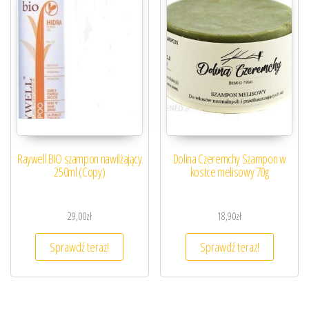
Raywell BIO szampon nawilżający
Dolina Czeremchy Szampon w
250ml (Copy)
kostce melisowy 70g
29,00
zł
18,90
zł
Sprawdź teraz!
Sprawdź teraz!