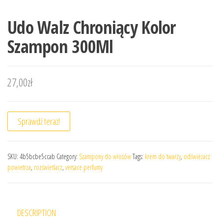
Udo Walz Chroniący Kolor
Szampon 300Ml
27,00
zł
Sprawdź teraz!
SKU:
4b5bcbe5ccab
Category:
Szampony do włosów
Tags:
krem do twarzy
,
odświeżacz
powietrza
,
rozświetlacz
,
versace perfumy
DESCRIPTION