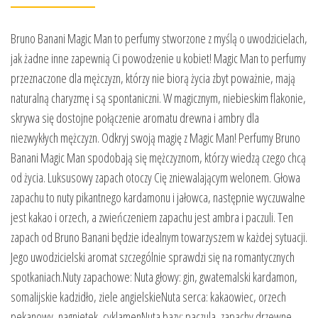
Bruno Banani Magic Man to perfumy stworzone z myślą o uwodzicielach,
jak żadne inne zapewnią Ci powodzenie u kobiet! Magic Man to perfumy
przeznaczone dla mężczyzn, którzy nie biorą życia zbyt poważnie, mają
naturalną charyzmę i są spontaniczni. W magicznym, niebieskim flakonie,
skrywa się dostojne połączenie aromatu drewna i ambry dla
niezwykłych mężczyzn. Odkryj swoją magię z Magic Man! Perfumy Bruno
Banani Magic Man spodobają się mężczyznom, którzy wiedzą czego chcą
od życia. Luksusowy zapach otoczy Cię zniewalającym welonem. Głowa
zapachu to nuty pikantnego kardamonu i jałowca, następnie wyczuwalne
jest kakao i orzech, a zwieńczeniem zapachu jest ambra i paczuli. Ten
zapach od Bruno Banani będzie idealnym towarzyszem w każdej sytuacji.
Jego uwodzicielski aromat szczególnie sprawdzi się na romantycznych
spotkaniach.Nuty zapachowe: Nuta głowy: gin, gwatemalski kardamon,
somalijskie kadzidło, ziele angielskieNuta serca: kakaowiec, orzech
pekanowy, nagnietek, cyklamenNuta bazy: paczula, zapachy drzewne,