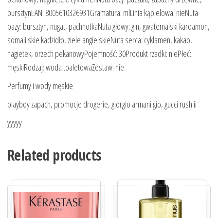
bursztynEAN: 8005610326931Gramatura: mlLinia kąpielowa: nieNuta
bazy: bursztyn, nugat, pachnotkaNuta głowy: gin, gwatemalski kardamon,
somalijskie kadzidło, ziele angielskieNuta serca: cyklamen, kakao,
nagietek, orzech pekanowyPojemność: 30Produkt rzadki: niePłeć:
męskiRodzaj: woda toaletowaZestaw: nie
Perfumy i wody męskie
playboy zapach, promocje drogerie, giorgio armani gio, gucci rush ii
yyyyy
Related products