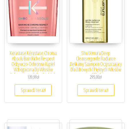
Kerastase Kérastase Chroma
Shu Uemura Deep
Absolu Bain Riche Respect
Cleansergentle Radiance
Odżywczo-Ochronna Kąpiel
Delikatny Szampon Oczyszczający
Wzbogacona Do Włosów
Dla Zdrowych I Pięknych Włosów
Koloryzowanych Średnich Lub
400ml
139,99
zł
295,00
zł
Grubych 500Ml
Sprawdź teraz!
Sprawdź teraz!