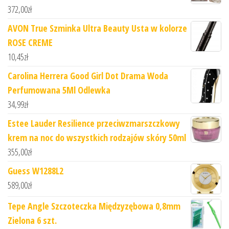
372,00
zł
AVON True Szminka Ultra Beauty Usta w kolorze
ROSE CREME
10,45
zł
Carolina Herrera Good Girl Dot Drama Woda
Perfumowana 5Ml Odlewka
34,99
zł
Estee Lauder Resilience przeciwzmarszczkowy
krem na noc do wszystkich rodzajów skóry 50ml
355,00
zł
Guess W1288L2
589,00
zł
Tepe Angle Szczoteczka Międzyzębowa 0,8mm
Zielona 6 szt.