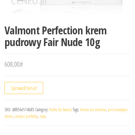
Valmont Perfection krem
pudrowy Fair Nude 10g
608,00
zł
Sprawdź teraz!
SKU:
d8856e514b85
Category:
Pudry do twarzy
Tags:
henna do włosów
,
prezerwatywy
durex
,
versace perfumy
,
ziaja