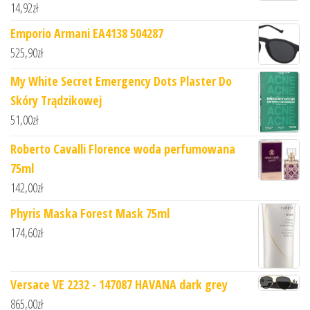
14,92
zł
Emporio Armani EA4138 504287
525,90
zł
My White Secret Emergency Dots Plaster Do
Skóry Trądzikowej
51,00
zł
Roberto Cavalli Florence woda perfumowana
75ml
142,00
zł
Phyris Maska Forest Mask 75ml
174,60
zł
Versace VE 2232 - 147087 HAVANA dark grey
865,00
zł