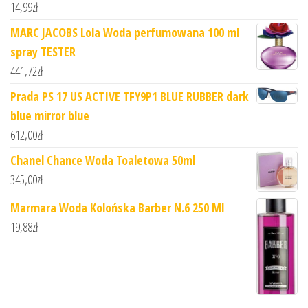
14,99
zł
MARC JACOBS Lola Woda perfumowana 100 ml
spray TESTER
441,72
zł
Prada PS 17 US ACTIVE TFY9P1 BLUE RUBBER dark
blue mirror blue
612,00
zł
Chanel Chance Woda Toaletowa 50ml
345,00
zł
Marmara Woda Kolońska Barber N.6 250 Ml
19,88
zł