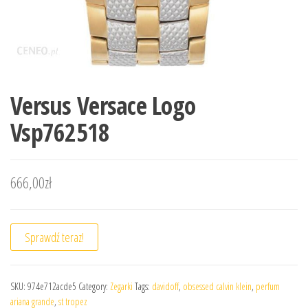
Versus Versace Logo
Vsp762518
666,00
zł
Sprawdź teraz!
SKU:
974e712acde5
Category:
Zegarki
Tags:
davidoff
,
obsessed calvin klein
,
perfum
ariana grande
,
st tropez