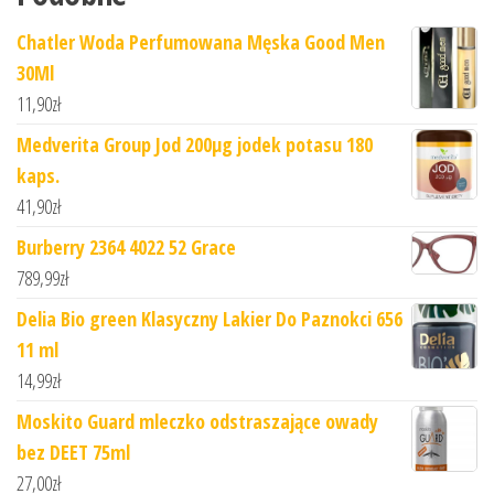
Chatler Woda Perfumowana Męska Good Men
30Ml
11,90
zł
Medverita Group Jod 200µg jodek potasu 180
kaps.
41,90
zł
Burberry 2364 4022 52 Grace
789,99
zł
Delia Bio green Klasyczny Lakier Do Paznokci 656
11 ml
14,99
zł
Moskito Guard mleczko odstraszające owady
bez DEET 75ml
27,00
zł