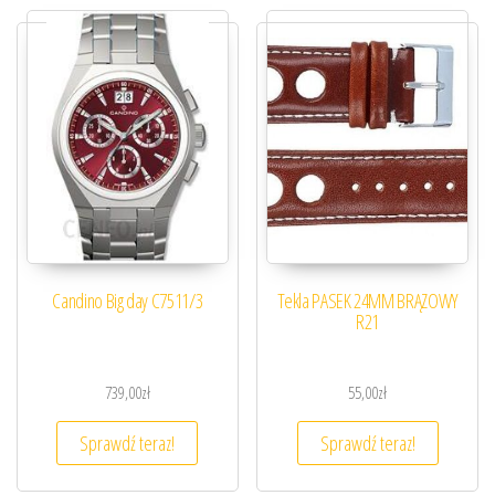
Candino Big day C7511/3
Tekla PASEK 24MM BRĄZOWY
R21
739,00
zł
55,00
zł
Sprawdź teraz!
Sprawdź teraz!