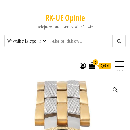
RK-UE Opinie
Kolejna witryna oparta na WordPressie
0
0,00zł
Menu