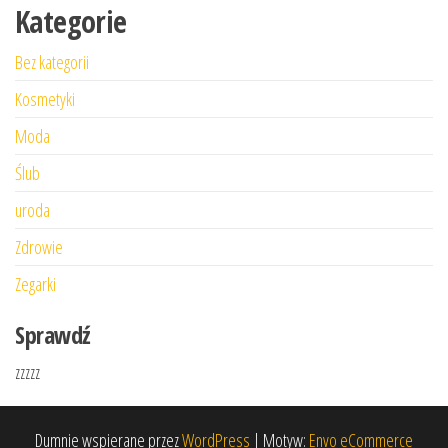
Kategorie
Bez kategorii
Kosmetyki
Moda
Ślub
uroda
Zdrowie
Zegarki
Sprawdź
zzzzz
Dumnie wspierane przez
WordPress
|
Motyw:
Envo eCommerce