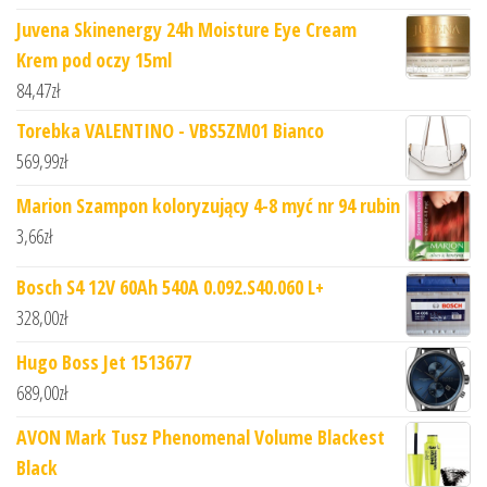
Juvena Skinenergy 24h Moisture Eye Cream
Krem pod oczy 15ml
84,47
zł
Torebka VALENTINO - VBS5ZM01 Bianco
569,99
zł
Marion Szampon koloryzujący 4-8 myć nr 94 rubin
3,66
zł
Bosch S4 12V 60Ah 540A 0.092.S40.060 L+
328,00
zł
Hugo Boss Jet 1513677
689,00
zł
AVON Mark Tusz Phenomenal Volume Blackest
Black