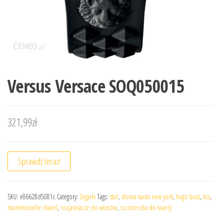
Versus Versace SOQ050015
321,99
zł
Sprawdź teraz!
SKU:
e86628d5081c
Category:
Zegarki
Tags:
dali
,
donna karan new york
,
hugo boss
,
kcs
,
mademoiselle chanel
,
rozjaśniacze do włosów
,
szczoteczka do twarzy