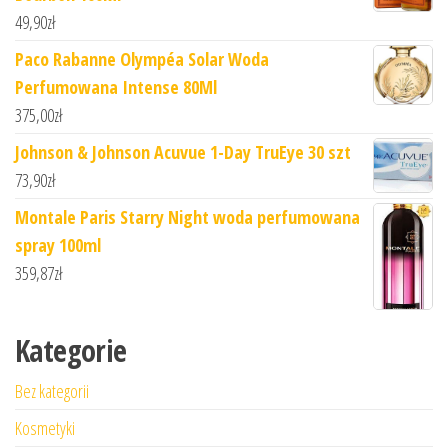
49,90
zł
Paco Rabanne Olympéa Solar Woda
Perfumowana Intense 80Ml
375,00
zł
Johnson & Johnson Acuvue 1-Day TruEye 30 szt
73,90
zł
Montale Paris Starry Night woda perfumowana
spray 100ml
359,87
zł
Kategorie
Bez kategorii
Kosmetyki