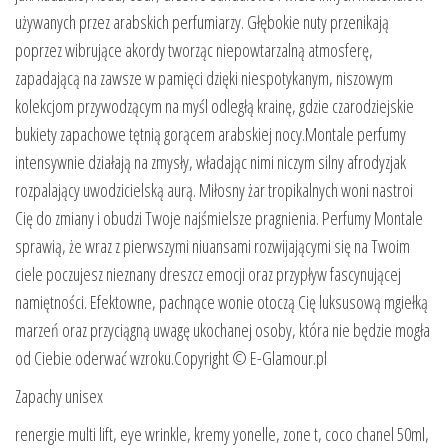
używanych przez arabskich perfumiarzy. Głębokie nuty przenikają
poprzez wibrujące akordy tworząc niepowtarzalną atmosferę,
zapadającą na zawsze w pamięci dzięki niespotykanym, niszowym
kolekcjom przywodzącym na myśl odległą krainę, gdzie czarodziejskie
bukiety zapachowe tętnią gorącem arabskiej nocy.Montale perfumy
intensywnie działają na zmysły, władając nimi niczym silny afrodyzjak
rozpalający uwodzicielską aurą. Miłosny żar tropikalnych woni nastroi
Cię do zmiany i obudzi Twoje najśmielsze pragnienia. Perfumy Montale
sprawią, że wraz z pierwszymi niuansami rozwijającymi się na Twoim
ciele poczujesz nieznany dreszcz emocji oraz przypływ fascynującej
namiętności. Efektowne, pachnące wonie otoczą Cię luksusową mgiełką
marzeń oraz przyciągną uwagę ukochanej osoby, która nie będzie mogła
od Ciebie oderwać wzroku.Copyright © E-Glamour.pl
Zapachy unisex
renergie multi lift, eye wrinkle, kremy yonelle, zone t, coco chanel 50ml,