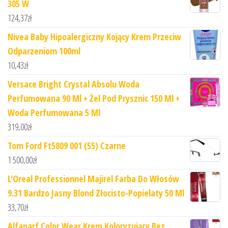
305 W
124,37
zł
Nivea Baby Hipoalergiczny Kojący Krem Przeciw
Odparzeniom 100ml
10,43
zł
Versace Bright Crystal Absolu Woda
Perfumowana 90 Ml + Żel Pod Prysznic 150 Ml +
Woda Perfumowana 5 Ml
319,00
zł
Tom Ford Ft5809 001 (55) Czarne
1 500,00
zł
L'Oreal Professionnel Majirel Farba Do Włosów
9.31 Bardzo Jasny Blond Złocisto-Popielaty 50 Ml
33,70
zł
Alfaparf Color Wear Krem Koloryzujący Bez