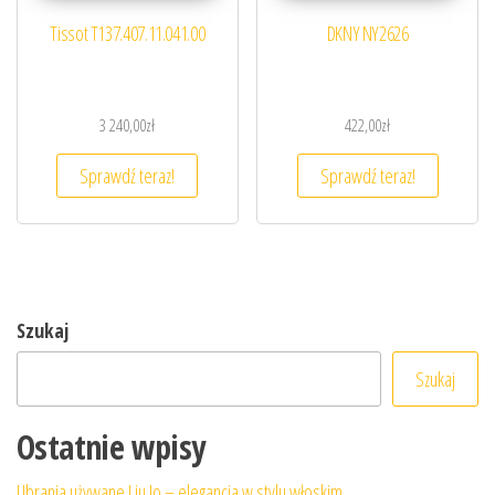
Tissot T137.407.11.041.00
DKNY NY2626
3 240,00
zł
422,00
zł
Sprawdź teraz!
Sprawdź teraz!
Szukaj
Szukaj
Ostatnie wpisy
Ubrania używane Liu Jo – elegancja w stylu włoskim