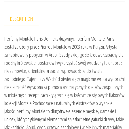
DESCRIPTION
Perfumy Montale Paris Dom ekskluzywnych perfum Montale Paris
został założony przez Pierrea Montale w 2003 roku w Paryżu. Artysta
zainspirowany pobytem w Arabii Saudyjskiej, gdzie kreował zapachy dla
rodziny królewskiej postanowił wykorzystać swój wrodzony talent oraz
niesamowite, orientalne kreacje i wprowadzić je do świata
zachodniego. Tajemniczy Wschód otwierający magiczne wrota wyobraźni
niesie miłość wyrażoną za pomocą aromatycznych olejków zespolonych
w misternych recepturach kryjących się w każdym ze stylowych flakonów
kolekcji Montale.Pochodzące z naturalnych ekstraktów o wysokiej
jakości perfumy Montale to długotrwałe esencje męskie, damskie i
unisex, których głównymi elementami są szlachetne gatunki drzew, takie
jak: kadzidło, Aoud, cedr, drzewo sandałowe i wiele innych materiałów