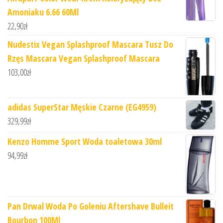
Amoniaku 6.66 60Ml
22,90
zł
Nudestix Vegan Splashproof Mascara Tusz Do
Rzęs Mascara Vegan Splashproof Mascara
103,00
zł
adidas SuperStar Męskie Czarne (EG4959)
329,99
zł
Kenzo Homme Sport Woda toaletowa 30ml
94,99
zł
Pan Drwal Woda Po Goleniu Aftershave Bulleit
Bourbon 100Ml