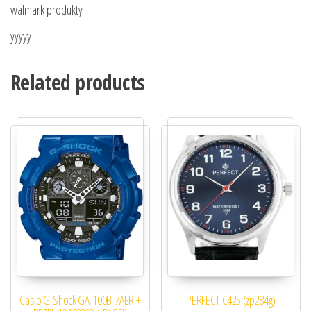
walmark produkty
yyyyy
Related products
Casio G-Shock GA-100B-7AER +
PERFECT C425 (zp284g)