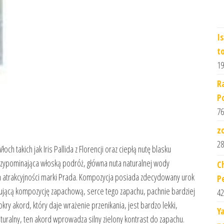
I
t
19
R
P
76
z
28
och takich jak Iris Pallida z Florencji oraz ciepłą nutę blasku
rzypominająca włoską podróż, główna nuta naturalnej wody
C
nim atrakcyjności marki Prada. Kompozycja posiada zdecydowany urok
P
nującą kompozycję zapachową, serce tego zapachu, pachnie bardziej
42
kry akord, który daje wrażenie przenikania, jest bardzo lekki,
Y
aturalny, ten akord wprowadza silny zielony kontrast do zapachu.