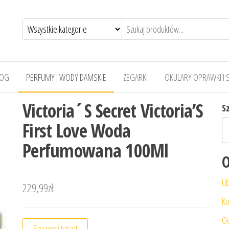
LOG
PERFUMY I WODY DAMSKIE
ZEGARKI
OKULARY OPRAWKI I 
Victoria´S Secret Victoria’S
S
First Love Woda
Perfumowana 100Ml
O
Ub
229,99
zł
Ko
Od
Sprawdź teraz!