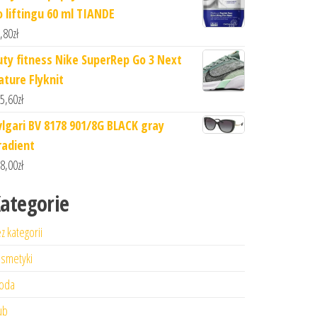
o liftingu 60 ml TIANDE
,80
zł
uty fitness Nike SuperRep Go 3 Next
ature Flyknit
5,60
zł
vlgari BV 8178 901/8G BLACK gray
radient
8,00
zł
ategorie
z kategorii
smetyki
oda
ub