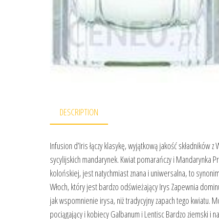
DESCRIPTION
Infusion d’Iris łączy klasykę, wyjątkową jakość składników z Wł
sycylijskich mandarynek. Kwiat pomarańczy i Mandarynka P
kolońskiej, jest natychmiast znana i uniwersalna, to syno
Włoch, który jest bardzo odświeżający Irys Zapewnia domi
jak wspomnienie irysa, niż tradycyjny zapach tego kwiatu. Mo
pociągający i kobiecy Galbanum i Lentisc Bardzo ziemski i n