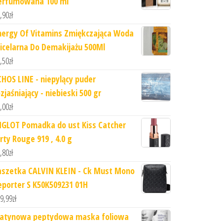
erfumowana 100 ml
,90
zł
nergy Of Vitamins Zmiękczająca Woda
icelarna Do Demakijażu 500Ml
,50
zł
CHOS LINE - niepylący puder
zjaśniający - niebieski 500 gr
,00
zł
NGLOT Pomadka do ust Kiss Catcher
rty Rouge 919 , 4.0 g
,80
zł
aszetka CALVIN KLEIN - Ck Must Mono
eporter S K50K509231 01H
9,99
zł
latynowa peptydowa maska foliowa