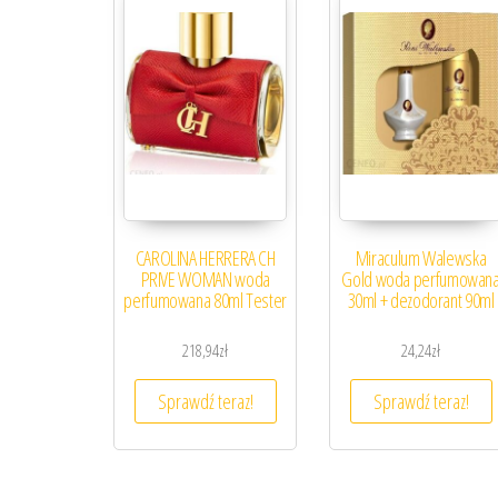
CAROLINA HERRERA CH
Miraculum Walewska
PRIVE WOMAN woda
Gold woda perfumowan
perfumowana 80ml Tester
30ml + dezodorant 90ml
218,94
zł
24,24
zł
Sprawdź teraz!
Sprawdź teraz!