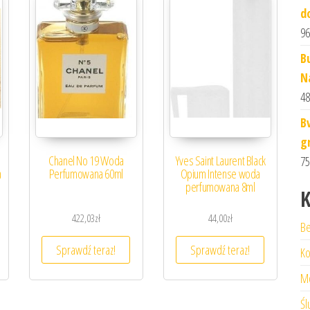
d
96
B
N
48
B
g
Chanel No 19 Woda
Yves Saint Laurent Black
75
a
Perfumowana 60ml
Opium Intense woda
perfumowana 8ml
K
422,03
zł
44,00
zł
Be
Sprawdź teraz!
Sprawdź teraz!
Ko
M
Śl