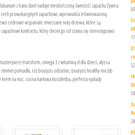
p
lubanum z Iranu duet nadaje nieskończoną świeżość zapachu Żywica
69
ci i cech prowokacyjnych zapachowi, wprowadza zrównoważoną
E
rzewo cedrowe wspaniale zmieszane nuty drzewa, które są
M
zapachowi kontrastu, który chroni go od stania się stereotypowo
17
E
ro
masterpiece transform, omega 3 z witaminą d dla dzieci, alyssa
52
, rimmel pomadki, róż bourjois odcienie, bourjois healthy mix bb
I
 krem na noc, sosna karłowa kosolimba, perfecta epilady
Di
58
S
R
28
P