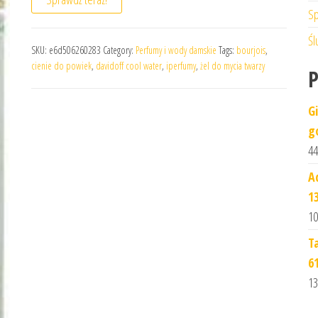
Sp
Śl
SKU:
e6d506260283
Category:
Perfumy i wody damskie
Tags:
bourjois
,
cienie do powiek
,
davidoff cool water
,
iperfumy
,
żel do mycia twarzy
G
g
44
A
1
10
T
6
13