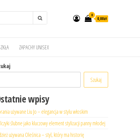
0
0,00zł
SZKŁA
ZAPACHY UNISEX
zukaj
Szukaj
statnie wpisy
rania używane Liu Jo – elegancja w stylu włoskim
lczyki ślubne jako kluczowy element stylizacji panny młodej
zież używana Oleśnica – styl, który ma historię