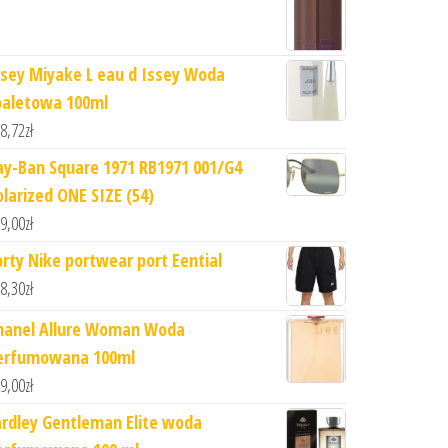
ssey Miyake L eau d Issey Woda
oaletowa 100ml
8,72
zł
ay-Ban Square 1971 RB1971 001/G4
olarized ONE SIZE (54)
9,00
zł
orty Nike portwear port Eential
8,30
zł
hanel Allure Woman Woda
erfumowana 100ml
9,00
zł
ardley Gentleman Elite woda