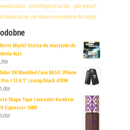
rawdzona lista – pieśni liturgiczne na ślub – jakie wybrać?
ub humanistyczny, czyli nowoczesne podejście do tradycji
Podobne
illette Mach3 Ostrza do maszynki do
olenia 4szt
,99
zł
didas OR Moulded Case BASIC iPhone
3 Pro / 13 6,1" czarny/black 47096
5,00
zł
arte Shape Tape Concealer Korektor
1H Espresso+ 10Ml
9,00
zł