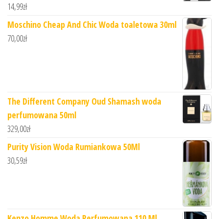
14,99
zł
Moschino Cheap And Chic Woda toaletowa 30ml
70,00
zł
The Different Company Oud Shamash woda
perfumowana 50ml
329,00
zł
Purity Vision Woda Rumiankowa 50Ml
30,59
zł
Kenzo Homme Woda Perfumowana 110 Ml