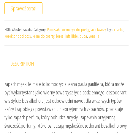
Sprawdź teraz!
SKU:
4654e95a7aba
Category:
Pozostałe kosmetyki do pielęgnacji twarzy
Tags:
charlie
,
korektor pod oczy
,
krem do twarzy
,
loreal infallible
,
pupa
,
yonelle
DESCRIPTION
zapach męski le male to kompozycja jeana paula gaultiera, która może
być wykorzystana jako wierny towarzysz życia codziennego. dezodorant
w sztyfcie bez alkoholu jest odpowiedni nawet dla wrażliwych typów
skóry i zapobiega powstawaniu nieprzyjemnych zapachów. pozostaje
tylko zapach perfum, który pobudza zmysły i zapewnia przyjemną
świeżość.perfumy, które oznaczają męskośćdezodorant bezalkoholowy