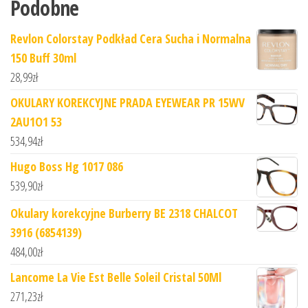
Podobne
Revlon Colorstay Podkład Cera Sucha i Normalna
150 Buff 30ml
28,99
zł
OKULARY KOREKCYJNE PRADA EYEWEAR PR 15WV
2AU1O1 53
534,94
zł
Hugo Boss Hg 1017 086
539,90
zł
Okulary korekcyjne Burberry BE 2318 CHALCOT
3916 (6854139)
484,00
zł
Lancome La Vie Est Belle Soleil Cristal 50Ml
271,23
zł