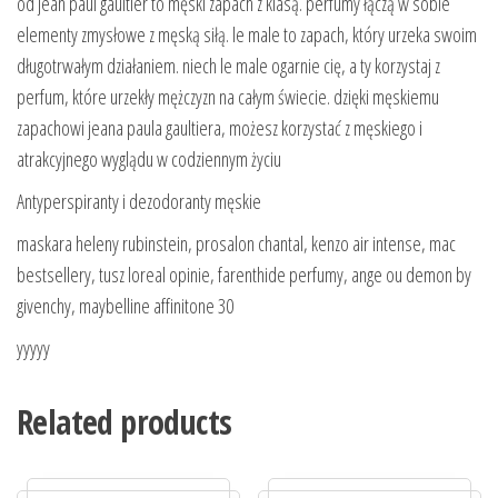
od jean paul gaultier to męski zapach z klasą. perfumy łączą w sobie
elementy zmysłowe z męską siłą. le male to zapach, który urzeka swoim
długotrwałym działaniem. niech le male ogarnie cię, a ty korzystaj z
perfum, które urzekły mężczyzn na całym świecie. dzięki męskiemu
zapachowi jeana paula gaultiera, możesz korzystać z męskiego i
atrakcyjnego wyglądu w codziennym życiu
Antyperspiranty i dezodoranty męskie
maskara heleny rubinstein, prosalon chantal, kenzo air intense, mac
bestsellery, tusz loreal opinie, farenthide perfumy, ange ou demon by
givenchy, maybelline affinitone 30
yyyyy
Related products