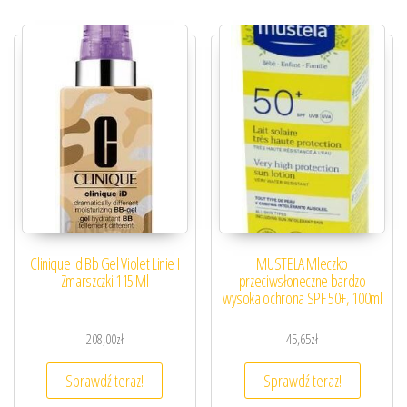
Clinique Id Bb Gel Violet Linie I
MUSTELA Mleczko
Zmarszczki 115 Ml
przeciwsłoneczne bardzo
wysoka ochrona SPF 50+, 100ml
208,00
zł
45,65
zł
Sprawdź teraz!
Sprawdź teraz!