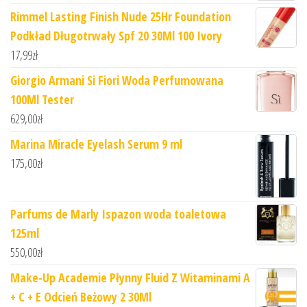
Rimmel Lasting Finish Nude 25Hr Foundation
Podkład Długotrwały Spf 20 30Ml 100 Ivory
17,99
zł
Giorgio Armani Si Fiori Woda Perfumowana
100Ml Tester
629,00
zł
Marina Miracle Eyelash Serum 9 ml
175,00
zł
Parfums de Marly Ispazon woda toaletowa
125ml
550,00
zł
Make-Up Academie Płynny Fluid Z Witaminami A
+ C + E Odcień Beżowy 2 30Ml