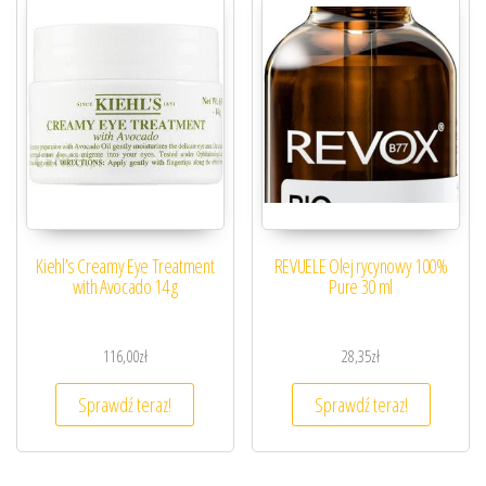
Kiehl’s Creamy Eye Treatment
REVUELE Olej rycynowy 100%
with Avocado 14 g
Pure 30 ml
116,00
zł
28,35
zł
Sprawdź teraz!
Sprawdź teraz!