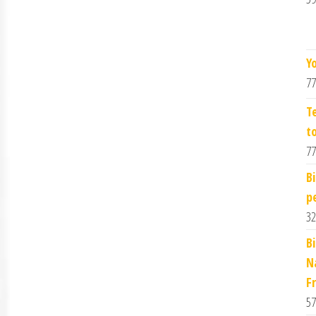
Y
77
T
t
77
B
p
32
B
N
F
57