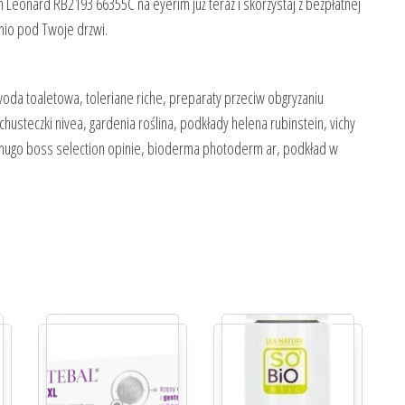
eonard RB2193 66355C na eyerim już teraz i skorzystaj z bezpłatnej
io pod Twoje drzwi.
woda toaletowa, toleriane riche, preparaty przeciw obgryzaniu
chusteczki nivea, gardenia roślina, podkłady helena rubinstein, vichy
hugo boss selection opinie, bioderma photoderm ar, podkład w