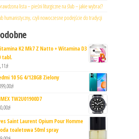
rawdzona lista – pieśni liturgiczne na ślub – jakie wybrać?
ub humanistyczny, czyli nowoczesne podejście do tradycji
Podobne
itamina K2 Mk7 Z Natto + Witamina D3
 tabl.
,11
zł
edmi 10 5G 4/128GB Zielony
099,00
zł
IMEX TW2U01900D7
0,00
zł
ves Saint Laurent Opium Pour Homme
oda toaletowa 50ml spray
9,00
zł