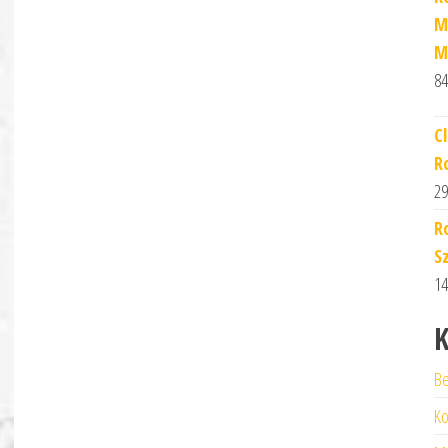
M
M
84
C
R
29
R
S
14
K
Be
Ko