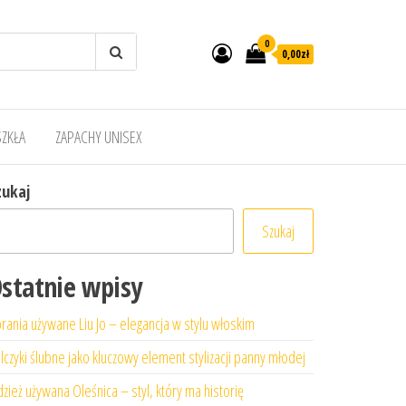
0
0,00zł
SZKŁA
ZAPACHY UNISEX
zukaj
Szukaj
statnie wpisy
rania używane Liu Jo – elegancja w stylu włoskim
lczyki ślubne jako kluczowy element stylizacji panny młodej
zież używana Oleśnica – styl, który ma historię