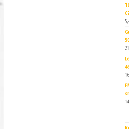
T
C
5,
G
5
21
L
4
16
E
s
14
K