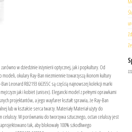
M
Śl
ur
Zd
Ze
S
ówno w dziedzinie inżynierii optycznej, jak i popkultury. Od
zz
po modeli, okulary Ray-Ban niezmiennie towarzyszą ikonom kultury
-Ban Leonard RB2193 66355C są częścią najnowszej kolekcji marki
mężczyzn jak i kobiet (unisex). Elegancki model z pełnymi oprawkami
ych projektantów, a jego wayfarer kształt sprawia, że Ray-Ban
nej lub w kształcie serca twarzy. Materiały Materiał użyty do
n celulozy. W porównaniu do tworzywa sztucznego, octan celulozy jest
ki zaprojektowano tak, aby blokowały 100% szkodliwego