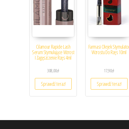
Cilamour Rapide Lash
Farmasi Olejek Stymulato
Serum Stymulujące Wzrost
Wzrostu Do Rzęs 10ml
I Zagęszczenie Rzęs 4ml
308,00
zł
17,90
zł
Sprawdź teraz!
Sprawdź teraz!