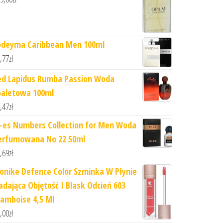
odeyma Caribbean Men 100ml
,77
zł
ed Lapidus Rumba Passion Woda
oaletowa 100ml
,47
zł
i-es Numbers Collection for Men Woda
erfumowana No 22 50ml
,69
zł
ionike Defence Color Szminka W Płynie
adająca Objętość I Blask Odcień 603
ramboise 4,5 Ml
,00
zł