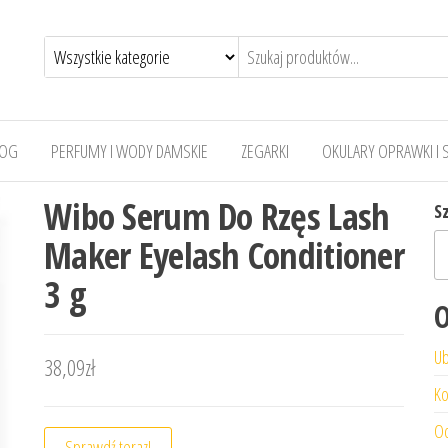
LOG
PERFUMY I WODY DAMSKIE
ZEGARKI
OKULARY OPRAWKI I 
Wibo Serum Do Rzęs Lash
S
Maker Eyelash Conditioner
3 g
O
Ub
38,09
zł
Ko
Od
Sprawdź teraz!