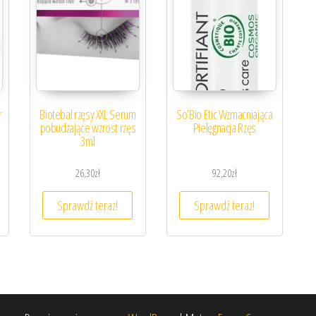
r
Biotebal rzęsy XXL Serum
So’Bio Etic Wzmacniająca
pobudzające wzrost rzęs
Pielęgnacja Rzęs
3ml
26,30
zł
92,20
zł
Sprawdź teraz!
Sprawdź teraz!