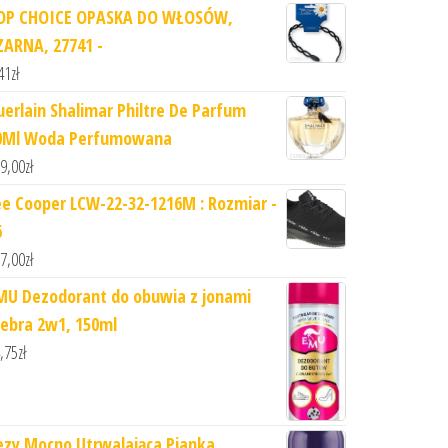
OP CHOICE OPASKA DO WŁOSÓW,
ZARNA, 27741 -
41
zł
uerlain Shalimar Philtre De Parfum
0Ml Woda Perfumowana
9,00
zł
ee Cooper LCW-22-32-1216M : Rozmiar -
6
7,00
zł
MU Dezodorant do obuwia z jonami
rebra 2w1, 150ml
,75
zł
ezy Mocno Utrwalająca Pianka