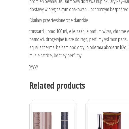
promieniowania UV. Darmowa dostawa Kup okulary Ray-Ban L
dostawy w oryginalnym opakowaniu ochronnym bezpośredn
Okulary przeciwsłoneczne damskie
trussardi uomo 100 ml, elie saab le parfum wizaz, chrome 
paznokci, drogeryjne tusze do rzęs, perfumy ysl mon paris, 
aqualia thermal balsam pod oczy, bioderma abcderm h2o, 
musie catrice, bentley perfumy
yyyyy
Related products