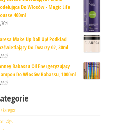
odelująca Do Włosów - Magic Life
ousse 400ml
,30
zł
laresa Make Up Doll Up! Podkład
ozświetlający Do Twarzy 02, 30ml
,99
zł
onney Babassu Oil Energetyzujący
zampon Do Włosów Babassu, 1000ml
,99
zł
ategorie
z kategorii
smetyki