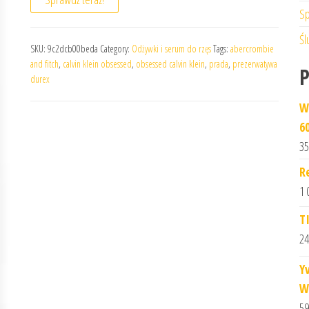
Sp
Śl
SKU:
9c2dcb00beda
Category:
Odżywki i serum do rzęs
Tags:
abercrombie
and fitch
,
calvin klein obsessed
,
obsessed calvin klein
,
prada
,
prezerwatywa
durex
W
60
35
R
1 
T
24
Y
W
59