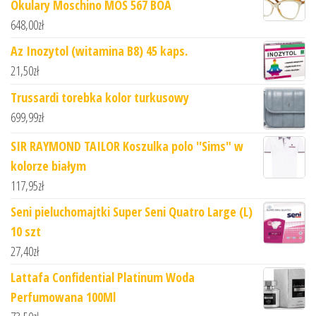
Okulary Moschino MOS 567 BOA
648,00
zł
Az Inozytol (witamina B8) 45 kaps.
21,50
zł
Trussardi torebka kolor turkusowy
699,99
zł
SIR RAYMOND TAILOR Koszulka polo ''Sims" w
kolorze białym
117,95
zł
Seni pieluchomajtki Super Seni Quatro Large (L)
10 szt
27,40
zł
Lattafa Confidential Platinum Woda
Perfumowana 100Ml