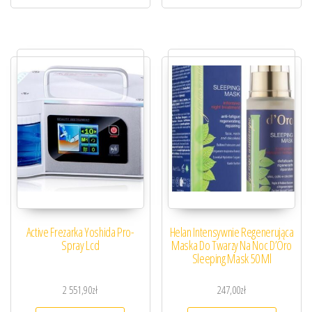
Active Frezarka Yoshida Pro-
Helan Intensywnie Regenerująca
Spray Lcd
Maska Do Twarzy Na Noc D’Oro
Sleeping Mask 50 Ml
2 551,90
zł
247,00
zł