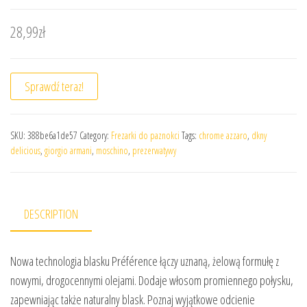
28,99
zł
Sprawdź teraz!
SKU:
388be6a1de57
Category:
Frezarki do paznokci
Tags:
chrome azzaro
,
dkny
delicious
,
giorgio armani
,
moschino
,
prezerwatywy
DESCRIPTION
Nowa technologia blasku Préférence łączy uznaną, żelową formułę z
nowymi, drogocennymi olejami. Dodaje włosom promiennego połysku,
zapewniając także naturalny blask. Poznaj wyjątkowe odcienie