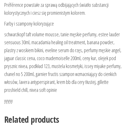
Préférence powstałe za sprawą odbijających światło substancji
kolorystycznych i ciesz się promienistym kolorem.
Farby i szampony koloryzujące
schwarzkopf taft volume mousse, tanie męskie perfumy, estee lauder
sensuous 30ml, macadamia healing oil treatment, banana powder,
plastry z woskiem bikini, eveline serum do rzęs, perfumy męskie angel,
jaguar classic cena, coco mademoiselle 200ml, ceny kur, olejek pod
prysznic nivea, podkład 123, mustela kosmetyki, issey miyake perfumy,
chanel no 5 200ml, garnier fructis szampon wzmacniający do cienkich
włosów, lavera antyperspirant, krem bb dla cery tłustej, gillette
proshield chill, nivea soft opinie
yyyyy
Related products