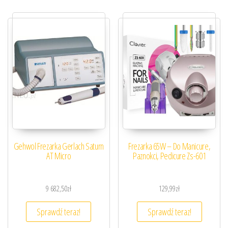
Gehwol Frezarka Gerlach Saturn
Frezarka 65W – Do Manicure,
AT Micro
Paznokci, Pedicure Zs-601
9 682,50
zł
129,99
zł
Sprawdź teraz!
Sprawdź teraz!