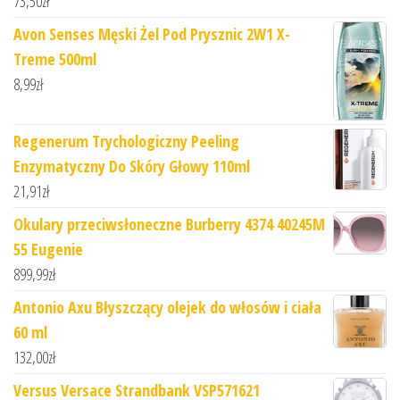
73,50
zł
Avon Senses Męski Żel Pod Prysznic 2W1 X-
Treme 500ml
8,99
zł
Regenerum Trychologiczny Peeling
Enzymatyczny Do Skóry Głowy 110ml
21,91
zł
Okulary przeciwsłoneczne Burberry 4374 40245M
55 Eugenie
899,99
zł
Antonio Axu Błyszczący olejek do włosów i ciała
60 ml
132,00
zł
Versus Versace Strandbank VSP571621