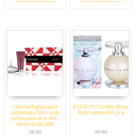
Calvin Klein Euphoria woda
JESUS DEL POZO In White Woman
perfumowana 100ml + woda
Woda toaletowa 50ml spray
perfumowana roll-on 10ml +
mleczko do ciała 200ml
249,00
zł
399,00
zł