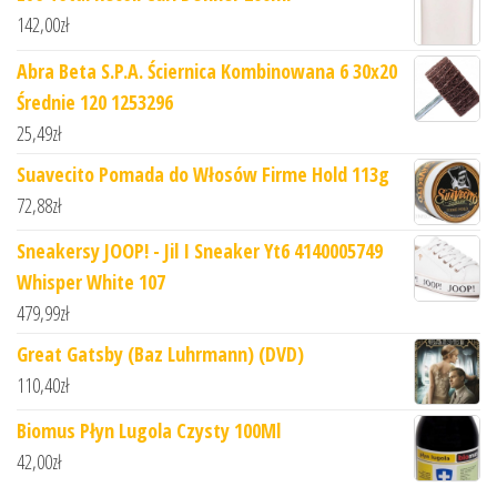
142,00
zł
Abra Beta S.P.A. Ściernica Kombinowana 6 30x20
Średnie 120 1253296
25,49
zł
Suavecito Pomada do Włosów Firme Hold 113g
72,88
zł
Sneakersy JOOP! - Jil I Sneaker Yt6 4140005749
Whisper White 107
479,99
zł
Great Gatsby (Baz Luhrmann) (DVD)
110,40
zł
Biomus Płyn Lugola Czysty 100Ml
42,00
zł