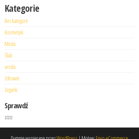
Kategorie
Bez kategorii
Kosmetyki
Moda
Ślub
uroda
Zdrowie
Zegarki
Sprawdź
zzzzz
Dumnie wspierane przez
WordPress
|
Motyw:
Envo eCommerce