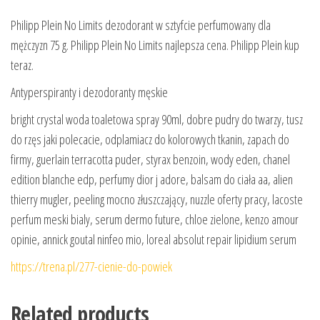
Philipp Plein No Limits dezodorant w sztyfcie perfumowany dla
mężczyzn 75 g. Philipp Plein No Limits najlepsza cena. Philipp Plein kup
teraz.
Antyperspiranty i dezodoranty męskie
bright crystal woda toaletowa spray 90ml, dobre pudry do twarzy, tusz
do rzęs jaki polecacie, odplamiacz do kolorowych tkanin, zapach do
firmy, guerlain terracotta puder, styrax benzoin, wody eden, chanel
edition blanche edp, perfumy dior j adore, balsam do ciała aa, alien
thierry mugler, peeling mocno złuszczający, nuzzle oferty pracy, lacoste
perfum meski bialy, serum dermo future, chloe zielone, kenzo amour
opinie, annick goutal ninfeo mio, loreal absolut repair lipidium serum
https://trena.pl/277-cienie-do-powiek
Related products