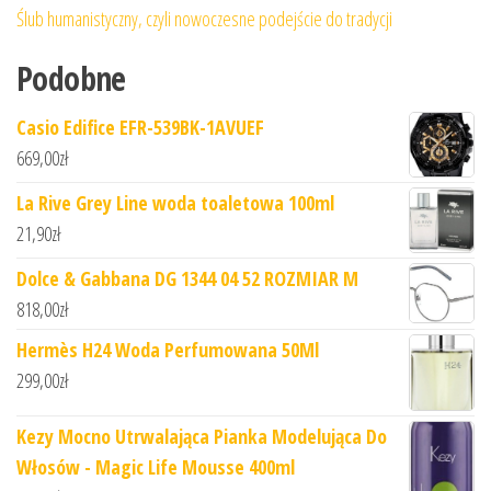
Ślub humanistyczny, czyli nowoczesne podejście do tradycji
Podobne
Casio Edifice EFR-539BK-1AVUEF
669,00
zł
La Rive Grey Line woda toaletowa 100ml
21,90
zł
Dolce & Gabbana DG 1344 04 52 ROZMIAR M
818,00
zł
Hermès H24 Woda Perfumowana 50Ml
299,00
zł
Kezy Mocno Utrwalająca Pianka Modelująca Do
Włosów - Magic Life Mousse 400ml