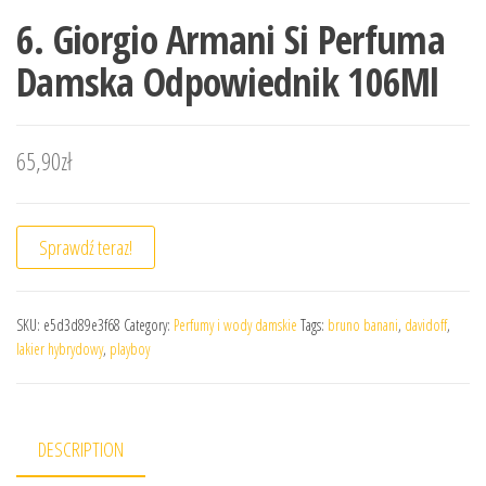
6. Giorgio Armani Si Perfuma
Damska Odpowiednik 106Ml
65,90
zł
Sprawdź teraz!
SKU:
e5d3d89e3f68
Category:
Perfumy i wody damskie
Tags:
bruno banani
,
davidoff
,
lakier hybrydowy
,
playboy
DESCRIPTION