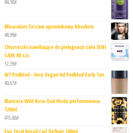
84,30
zł
Miraculum Zestaw upominkowy Absolute
48,99
zł
Chusteczki nawilżające do pielęgnacji ciała SENI
CARE 80 szt.
12,39
zł
W7 Podkład - Very Vegan Hd Podkład Early Tan
40,67
zł
Mancera Wild Rose Oud Woda perfumowana
120ml
415,00
zł
Evo Total Recoil Curl Definer 200ml