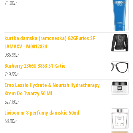
71,00
zł
kurtka damska (ramoneska) G2GFurios SF
LAMAXV - M0012834
986,99
zł
Burberry 2366U 3853 51 Katie
749,99
zł
Erno Laszlo Hydrate & Nourish Hydratherapy
Krem Do Twarzy 50 Ml
627,80
zł
Livioon nr 8 perfumy damskie 50ml
68,90
zł