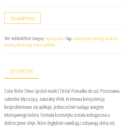
Sprawdź teraz!
SKU:
6e86b4f206c0
Category:
Zapachy unisex
Tags:
ariana grande perfumy
,
spinki do
włosów
,
toy for boy
,
versace perfumy
DESCRIPTION
Color Riche Shine Lipstick marki L’Oréal. Pomadka do ust. Pozostawia
subtelnie błyszczący, naturalny efekt. Kremowa konsystencja
bezproblemowo się aplikuje, jednocześnie nadając wargom
intensywnego koloru. Formuła kosmetyku została wzbogacona o
dobroczynne oleje, które dogłębnie nawilżają i odżywiają skórę ust.