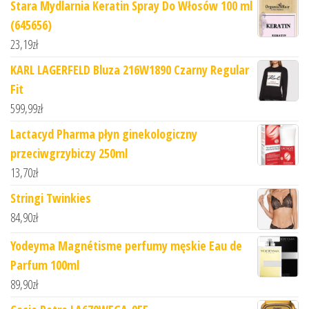
Stara Mydlarnia Keratin Spray Do Włosów 100 ml
(645656)
23,19
zł
KARL LAGERFELD Bluza 216W1890 Czarny Regular
Fit
599,99
zł
Lactacyd Pharma płyn ginekologiczny
przeciwgrzybiczy 250ml
13,70
zł
Stringi Twinkies
84,90
zł
Yodeyma Magnétisme perfumy męskie Eau de
Parfum 100ml
89,90
zł