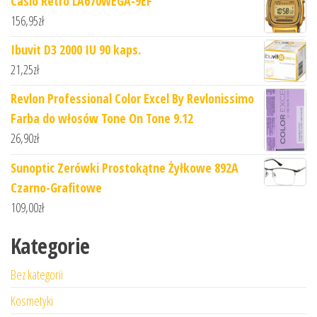
Casio Retro LA670WEGA-9EF
156,95
zł
Ibuvit D3 2000 IU 90 kaps.
21,25
zł
Revlon Professional Color Excel By Revlonissimo
Farba do włosów Tone On Tone 9.12
26,90
zł
Sunoptic Zerówki Prostokątne Żyłkowe 892A
Czarno-Grafitowe
109,00
zł
Kategorie
Bez kategorii
Kosmetyki