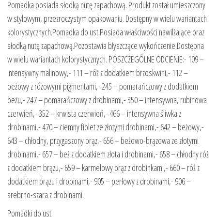
Pomadka posiada słodką nutę zapachową. Produkt został umieszczony
w stylowym, przezroczystym opakowaniu. Dostępny w wielu wariantach
kolorystycznych.Pomadka do ust.Posiada właściwości nawilżające oraz
słodką nutę zapachową.Pozostawia błyszczące wykończenie.Dostępna
w wielu wariantach kolorystycznych. POSZCZEGÓLNE ODCIENIE:- 109 –
intensywny malinowy,- 111 – róż z dodatkiem brzoskwini,- 112 –
beżowy z różowymi pigmentami,- 245 – pomarańczowy z dodatkiem
beżu,- 247 – pomarańczowy z drobinami,- 350 – intensywna, rubinowa
czerwień,- 352 – krwista czerwień,- 466 – intensywna śliwka z
drobinami,- 470 – ciemny fiolet ze złotymi drobinami,- 642 – beżowy,-
643 – chłodny, przygaszony brąz,- 656 – beżowo-brązowa ze złotymi
drobinami,- 657 – beż z dodatkiem złota i drobinami,- 658 – chłodny róż
z dodatkiem brązu,- 659 – karmelowy brąz z drobinkami,- 660 – róż z
dodatkiem brązu i drobinami,- 905 – perłowy z drobinami,- 906 –
srebrno-szara z drobinami.
Pomadki do ust