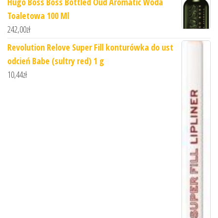
Hugo Boss Boss Bottled Oud Aromatic Woda
Toaletowa 100 Ml
242,00
zł
Revolution Relove Super Fill konturówka do ust
odcień Babe (sultry red) 1 g
10,44
zł