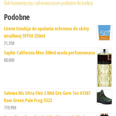
Ślub humanistyczny, czyli nowoczesne podejście do tradycji
Podobne
Lirene Emulsja do opalania ochronna do skóry
wrażliwej SPF50 250ml
31,39
zł
Saphir California Men 200ml woda perfumowana
68,60
zł
Salewa Ms Ultra Flex 2 Mid Gtx Gore Tex 61387
Raw Green Pale Frog 5322
719,99
zł