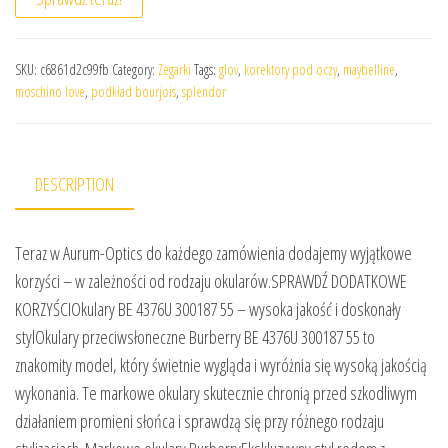
SKU:
c6861d2c99fb
Category:
Zegarki
Tags:
glov
,
korektory pod oczy
,
maybelline
,
moschino love
,
podkład bourjois
,
splendor
DESCRIPTION
Teraz w Aurum-Optics do każdego zamówienia dodajemy wyjątkowe
korzyści – w zależności od rodzaju okularów.SPRAWDŹ DODATKOWE
KORZYŚCIOkulary BE 4376U 300187 55 – wysoka jakość i doskonały
stylOkulary przeciwsłoneczne Burberry BE 4376U 300187 55 to
znakomity model, który świetnie wygląda i wyróżnia się wysoką jakością
wykonania. Te markowe okulary skutecznie chronią przed szkodliwym
działaniem promieni słońca i sprawdzą się przy różnego rodzaju