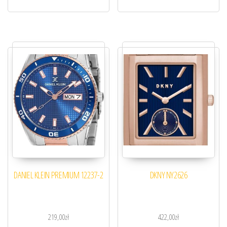
DANIEL KLEIN PREMIUM 12237-2
DKNY NY2626
219,00
zł
422,00
zł