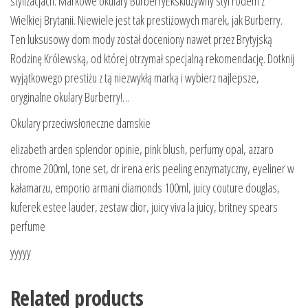
stylizacjach. Markowe okulary BurberryEkskluzywny styl rodem z
Wielkiej Brytanii. Niewiele jest tak prestiżowych marek, jak Burberry.
Ten luksusowy dom mody został doceniony nawet przez Brytyjską
Rodzinę Królewską, od której otrzymał specjalną rekomendację. Dotknij
wyjątkowego prestiżu z tą niezwykłą marką i wybierz najlepsze,
oryginalne okulary Burberry!…
Okulary przeciwsłoneczne damskie
elizabeth arden splendor opinie, pink blush, perfumy opal, azzaro
chrome 200ml, tone set, dr irena eris peeling enzymatyczny, eyeliner w
kałamarzu, emporio armani diamonds 100ml, juicy couture douglas,
kuferek estee lauder, zestaw dior, juicy viva la juicy, britney spears
perfume
yyyyy
Related products