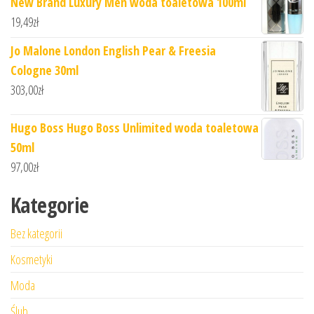
New Brand Luxury Men woda toaletowa 100ml
19,49
zł
Jo Malone London English Pear & Freesia
Cologne 30ml
303,00
zł
Hugo Boss Hugo Boss Unlimited woda toaletowa
50ml
97,00
zł
Kategorie
Bez kategorii
Kosmetyki
Moda
Ślub