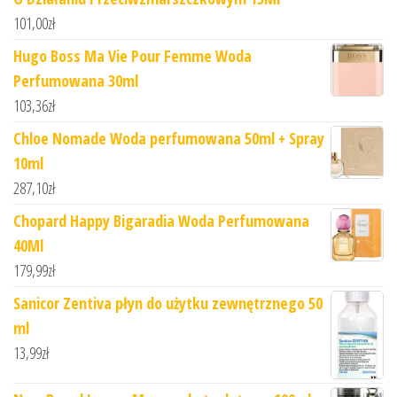
101,00
zł
Hugo Boss Ma Vie Pour Femme Woda
Perfumowana 30ml
103,36
zł
Chloe Nomade Woda perfumowana 50ml + Spray
10ml
287,10
zł
Chopard Happy Bigaradia Woda Perfumowana
40Ml
179,99
zł
Sanicor Zentiva płyn do użytku zewnętrznego 50
ml
13,99
zł