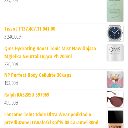
Tissot T137.407.11.041.00
3 240,00
zł
Qms Hydrating Boost Tonic Mist Nawilżająca
Mgiełka Neutralizująca Ph 200ml
220,00
zł
NP Perfect Body Cellulite 30kaps
152,00
zł
Ralph RA5285U 597969
499,90
zł
Lancome Teint Idole Ultra Wear podkład o
przedłużonej trwałości spf15 08 Caramel 30ml