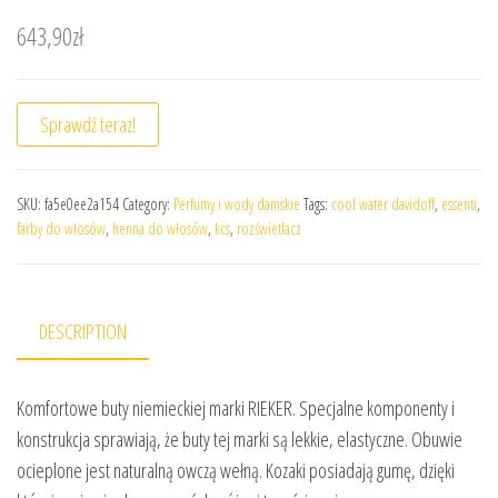
643,90
zł
Sprawdź teraz!
SKU:
fa5e0ee2a154
Category:
Perfumy i wody damskie
Tags:
cool water davidoff
,
essenti
,
farby do włosów
,
henna do włosów
,
kcs
,
rozświetlacz
DESCRIPTION
Komfortowe buty niemieckiej marki RIEKER. Specjalne komponenty i
konstrukcja sprawiają, że buty tej marki są lekkie, elastyczne. Obuwie
ocieplone jest naturalną owczą wełną. Kozaki posiadają gumę, dzięki