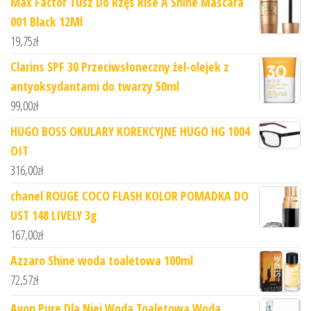
Max Factor Tusz Do Rzęs Rise A Shine Mascara
001 Black 12Ml
19,75
zł
Clarins SPF 30 Przeciwsłoneczny żel-olejek z
antyoksydantami do twarzy 50ml
99,00
zł
HUGO BOSS OKULARY KOREKCYJNE HUGO HG 1004
OIT
316,00
zł
chanel ROUGE COCO FLASH KOLOR POMADKA DO
UST 148 LIVELY 3g
167,00
zł
Azzaro Shine woda toaletowa 100ml
72,57
zł
Avon Pure Dla Niej Woda Toaletowa Woda