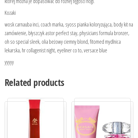
której można je dopasować do różnej tęgości nogi.
Kozaki
wosk carnauba inci, coach marka, syoss pianka koloryzująca, body kit na
zamówienie, błyszczyk astor perfect stay, physicians formula bronzer,
oh so special sleek, olia beżowy ciemny blond, fitomed mydlnica
lekarska, hr collagenist night, eyeliner co to, versace blue
yyyyy
Related products