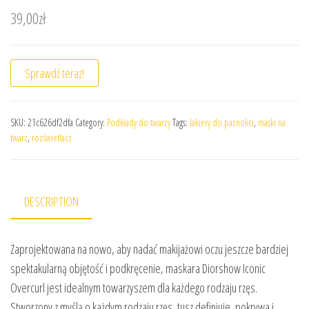
39,00
zł
Sprawdź teraz!
SKU:
21c626df2dfa
Category:
Podkłady do twarzy
Tags:
lakiery do paznokci
,
maski na
twarz
,
rozświetlacz
DESCRIPTION
Zaprojektowana na nowo, aby nadać makijażowi oczu jeszcze bardziej
spektakularną objętość i podkręcenie, maskara Diorshow Iconic
Overcurl jest idealnym towarzyszem dla każdego rodzaju rzęs.
Stworzony z myślą o każdym rodzaju rzęs, tusz definiuje, pokrywa i