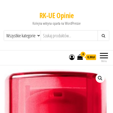
RK-UE Opinie
Kolejna witryna oparta na WordPressie
0
0,00zł
Menu