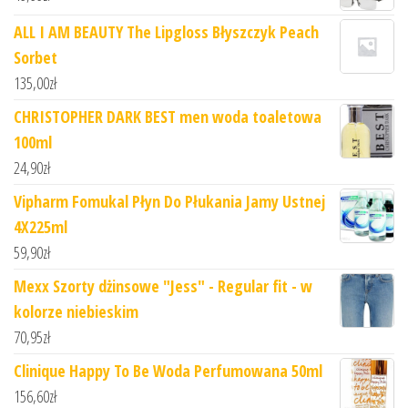
ALL I AM BEAUTY The Lipgloss Błyszczyk Peach
Sorbet
135,00
zł
CHRISTOPHER DARK BEST men woda toaletowa
100ml
24,90
zł
Vipharm Fomukal Płyn Do Płukania Jamy Ustnej
4X225ml
59,90
zł
Mexx Szorty dżinsowe "Jess" - Regular fit - w
kolorze niebieskim
70,95
zł
Clinique Happy To Be Woda Perfumowana 50ml
156,60
zł