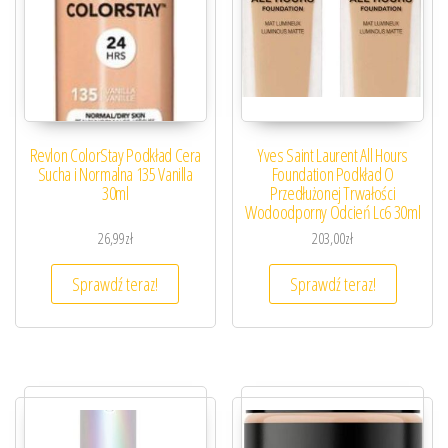
Revlon ColorStay Podkład Cera
Yves Saint Laurent All Hours
Sucha i Normalna 135 Vanilla
Foundation Podkład O
30ml
Przedłużonej Trwałości
Wodoodporny Odcień Lc6 30ml
26,99
zł
203,00
zł
Sprawdź teraz!
Sprawdź teraz!