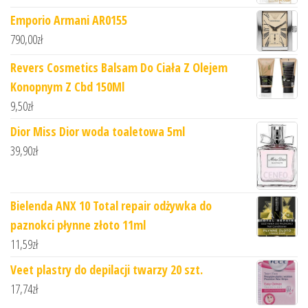
Emporio Armani AR0155
790,00
zł
Revers Cosmetics Balsam Do Ciała Z Olejem
Konopnym Z Cbd 150Ml
9,50
zł
Dior Miss Dior woda toaletowa 5ml
39,90
zł
Bielenda ANX 10 Total repair odżywka do
paznokci płynne złoto 11ml
11,59
zł
Veet plastry do depilacji twarzy 20 szt.
17,74
zł