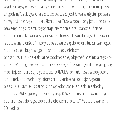
wydłuża rzęsy w ekstremalny sposób, za jednym pociągnięciem i przez
24 godziny*. Zakrzywiona szczoteczka tuszu jest łatwa w użyciu i pozwala
na wydłużenie rzęs i podkreślenie oka. Tusz wzbogacony jest o nektar z
bawełny, dzięki czemu rzęsy stają się mocniejsze i bardziej lśniące
każdego dnia. Nowoczesny design kultowego tuszu do rzęs Dior zawiera
fasetowany pierścień, który dopasowuje się do koloru tuszu: czarnego,
niebieskiego, brązowego lub srebrnego z efektem
brokatu.ZALETY:Spektakularne podkręcenie, objętość i definicja rzęs.24-
godzinny*, długotrwały tusz do rzęsRzęsy, które każdego dnia wydają się
mocniejsze i bardziej błyszczące.FORMUŁA:Formuła tuszu wzbogacona
jest o nektar bawełniany, który chroni, zmiękcza i dodaje rzęsom
blasku.KOLORY:090 Czarny: kultowy kolor.264 Niebieski: niezbędny
niebieski.694 Brązowy: niezbędny brąz.074 Sequins: limitowana edycja
couture tuszu do rzęs, top coat z efektem brokatu.*Przetestowane na
20 osobach.