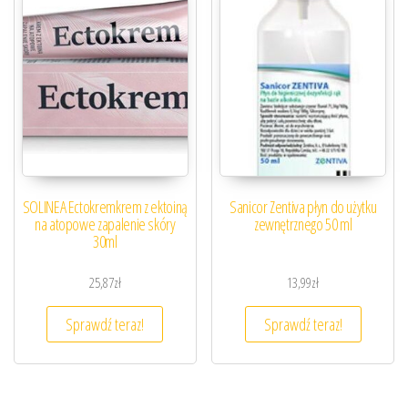
SOLINEA Ectokremkrem z ektoiną
Sanicor Zentiva płyn do użytku
na atopowe zapalenie skóry
zewnętrznego 50 ml
30ml
25,87
zł
13,99
zł
Sprawdź teraz!
Sprawdź teraz!