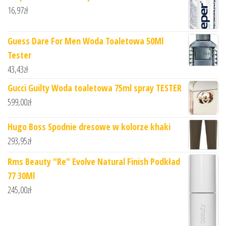
16,97
zł
Guess Dare For Men Woda Toaletowa 50Ml
Tester
43,43
zł
Gucci Guilty Woda toaletowa 75ml spray TESTER
599,00
zł
Hugo Boss Spodnie dresowe w kolorze khaki
293,95
zł
Rms Beauty "Re" Evolve Natural Finish Podkład
77 30Ml
245,00
zł