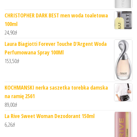
CHRISTOPHER DARK BEST men woda toaletowa
100ml
24,90
zł
Laura Biagiotti Forever Touche D'Argent Woda
Perfumowana Spray 100Ml
153,50
zł
KOCHMANSKI nerka saszetka torebka damska
na ramię 2561
89,00
zł
La Rive Sweet Woman Dezodorant 150ml
6,26
zł