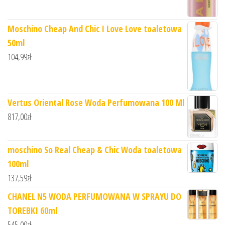
Moschino Cheap And Chic I Love Love toaletowa
50ml
104,99
zł
Vertus Oriental Rose Woda Perfumowana 100 Ml
817,00
zł
moschino So Real Cheap & Chic Woda toaletowa
100ml
137,59
zł
CHANEL N5 WODA PERFUMOWANA W SPRAYU DO
TOREBKI 60ml
545,00
zł