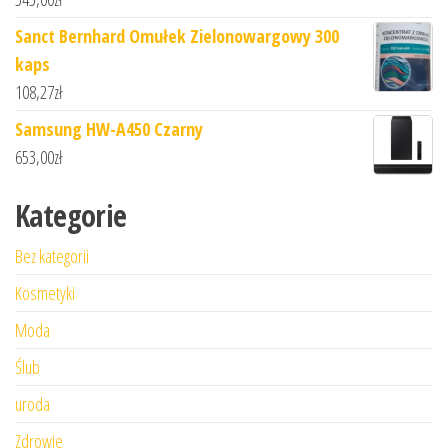
Sanct Bernhard Omułek Zielonowargowy 300
kaps
108,27
zł
Samsung HW-A450 Czarny
653,00
zł
Kategorie
Bez kategorii
Kosmetyki
Moda
Ślub
uroda
Zdrowie