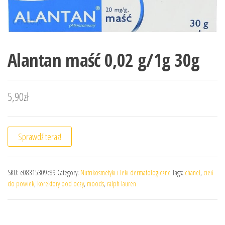
Alantan maść 0,02 g/1g 30g
5,90
zł
Sprawdź teraz!
SKU:
e08315309c89
Category:
Nutrikosmetyki i leki dermatologiczne
Tags:
chanel
,
cień
do powiek
,
korektory pod oczy
,
moods
,
ralph lauren