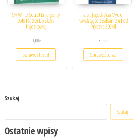
My White Secret Emergency
Ziaja Jagody Acai Mydło
Dots Plaster Do Skóry
Nawilżające Z Balsamem Pod
Trądzikowej
Prysznic 300Ml
51,00
zł
8,06
zł
Sprawdź teraz!
Sprawdź teraz!
Szukaj
Szukaj
Ostatnie wpisy