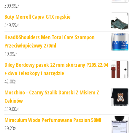
599,99
zł
Buty Merrell Capra GTX męskie
549,99
zł
Head&Shoulders Men Total Care Szampon
Przeciwłupieżowy 270ml
19,99
zł
Diloy Bordowy pasek 22 mm skórzany P205.22.04
+ dwa teleskopy i narzędzie
42,00
zł
Moschino - Czarny Szalik Damski Z Misiem Z
Cekinów
559,00
zł
Miraculum Woda Perfumowana Passion 50Ml
29,23
zł