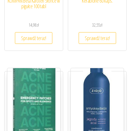
KOMPAN Beta Karoten Słońce w
Kerabione 60 kaps.
pigułce 100 tabl
14,98
zł
32,55
zł
Sprawdź teraz!
Sprawdź teraz!