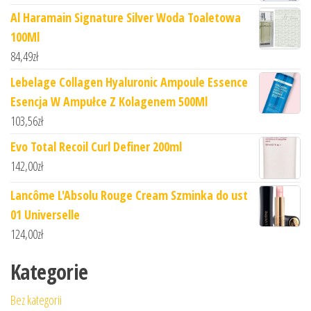
Al Haramain Signature Silver Woda Toaletowa
100Ml
84,49
zł
Lebelage Collagen Hyaluronic Ampoule Essence
Esencja W Ampułce Z Kolagenem 500Ml
103,56
zł
Evo Total Recoil Curl Definer 200ml
142,00
zł
Lancôme L'Absolu Rouge Cream Szminka do ust
01 Universelle
124,00
zł
Kategorie
Bez kategorii