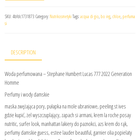
SKU:
4bfdc1731873
Category:
Nutrikosmetyki
Tags:
acqua di gio
,
bo ing
,
chloe
,
perfuma
si
DESCRIPTION
Woda perfumowana – Stephane Humbert Lucas 777 2022 Generation
Homme
Perfumy i wody damskie
maska zwężająca pory, pułapka na mole ubraniowe, peeling st ives
gdzie kupić, żel wyszczuplający, zapach si armani, krem la roche posay
nutritic, surfer look, manhattan lakiery do paznokci, azs krem do rąk,
perfumy damskie guess, estee lauder beautiful, garnier olia popielaty