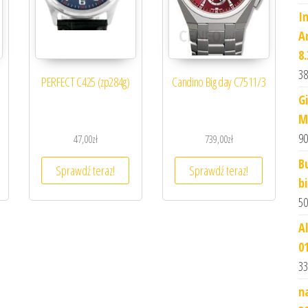
I
A
8.
38
PERFECT C425 (zp284g)
Candino Big day C7511/3
G
M
90
47,00
zł
739,00
zł
B
Sprawdź teraz!
Sprawdź teraz!
b
50
A
0
33
n