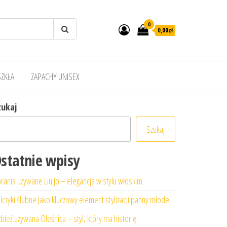
0
0,00zł
SZKŁA
ZAPACHY UNISEX
zukaj
Szukaj
statnie wpisy
rania używane Liu Jo – elegancja w stylu włoskim
lczyki ślubne jako kluczowy element stylizacji panny młodej
zież używana Oleśnica – styl, który ma historię