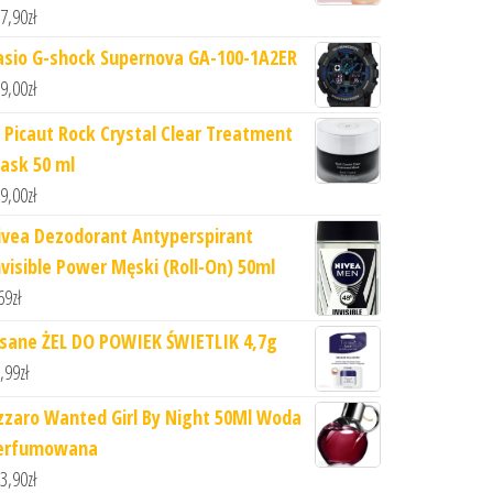
7,90
zł
asio G-shock Supernova GA-100-1A2ER
9,00
zł
 Picaut Rock Crystal Clear Treatment
ask 50 ml
9,00
zł
ivea Dezodorant Antyperspirant
nvisible Power Męski (Roll-On) 50ml
69
zł
isane ŻEL DO POWIEK ŚWIETLIK 4,7g
,99
zł
zzaro Wanted Girl By Night 50Ml Woda
erfumowana
3,90
zł