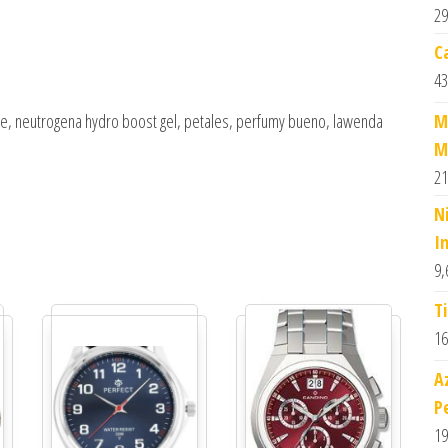
29
C
43
inie, neutrogena hydro boost gel, petales, perfumy bueno, lawenda
M
M
21
N
I
9,
T
16
A
P
19