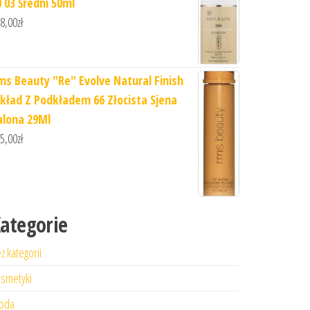
0 03 Średni 50ml
8,00
zł
ms Beauty "Re" Evolve Natural Finish
kład Z Podkładem 66 Złocista Sjena
alona 29Ml
5,00
zł
ategorie
z kategorii
smetyki
oda