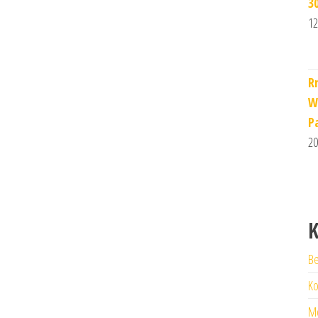
3
12
R
W
P
20
K
Be
Ko
M