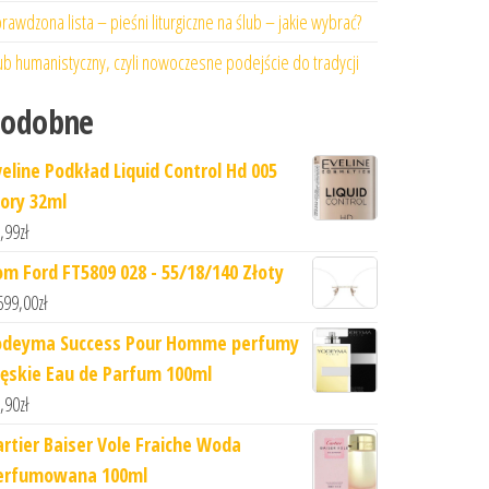
rawdzona lista – pieśni liturgiczne na ślub – jakie wybrać?
ub humanistyczny, czyli nowoczesne podejście do tradycji
Podobne
veline Podkład Liquid Control Hd 005
vory 32ml
,99
zł
om Ford FT5809 028 - 55/18/140 Złoty
699,00
zł
odeyma Success Pour Homme perfumy
ęskie Eau de Parfum 100ml
,90
zł
artier Baiser Vole Fraiche Woda
erfumowana 100ml