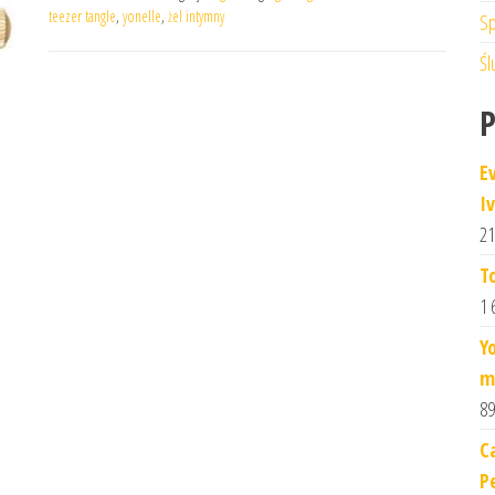
teezer tangle
,
yonelle
,
żel intymny
Sp
Śl
E
I
21
T
1 
Y
m
89
C
P