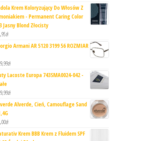
ndola Krem Koloryzujący Do Włosów Z
moniakiem - Permanent Caring Color
3 Jasny Blond Złocisty
,95
zł
iorgio Armani AR 5120 3199 56 ROZMIAR
9,99
zł
uty Lacoste Europa 743SMA0024-042 -
iałe
9,99
zł
lverde Alverde, Cień, Camouflage Sand
1,4G
,00
zł
aturativ Krem BBB Krem z Fluidem SPF