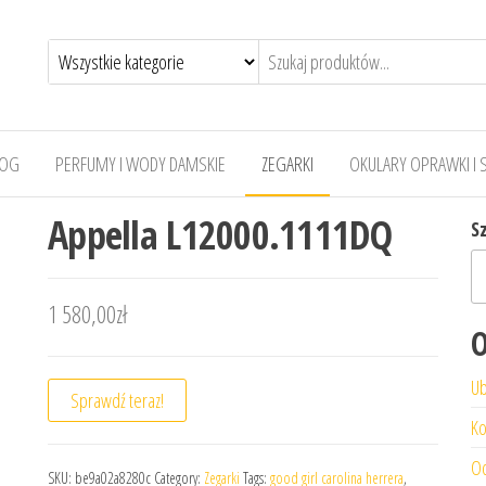
LOG
PERFUMY I WODY DAMSKIE
ZEGARKI
OKULARY OPRAWKI I 
Appella L12000.1111DQ
S
1 580,00
zł
O
Ub
Sprawdź teraz!
Ko
Od
SKU:
be9a02a8280c
Category:
Zegarki
Tags:
good girl carolina herrera
,