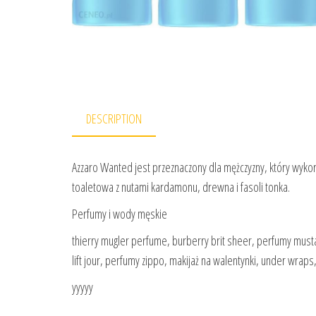
DESCRIPTION
Azzaro Wanted jest przeznaczony dla mężczyzny, który wykor
toaletowa z nutami kardamonu, drewna i fasoli tonka.
Perfumy i wody męskie
thierry mugler perfume, burberry brit sheer, perfumy must
lift jour, perfumy zippo, makijaż na walentynki, under wra
yyyyy