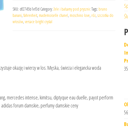
Sp
SKU:
df2745b1ef3d
Category:
Żele i balsamy pod prysznic
Tags:
bruno
banani
,
fahrenheit
,
mademoiselle chanel
,
moschino love
,
róż
,
szczotka do
Śl
włosów
,
versace bright crystal
D
I
P
zystuje okazję i wierzy w los. Męska, świeża i elegancka woda
35
ang, mercedes intense, kimitsu, diptyque eau duelle, payot perform
O
ps, adidas forum damskie, perfumy damskie ceny
56
B