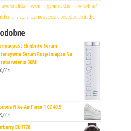
rawdzona lista – pieśni liturgiczne na ślub – jakie wybrać?
ub humanistyczny, czyli nowoczesne podejście do tradycji
Podobne
ermaquest Skinbrite Serum
ntensywne Serum Rozjaśniające Na
rzebarwienia 30Ml
0,00
zł
buwie Nike Air Force 1 07 49,5
9,00
zł
urberry BU1776