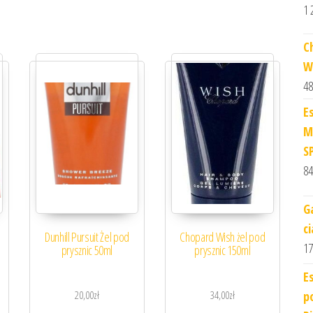
1 
C
W
48
E
M
S
84
G
c
Dunhill Pursuit Żel pod
Chopard Wish żel pod
17
prysznic 50ml
prysznic 150ml
E
p
20,00
zł
34,00
zł