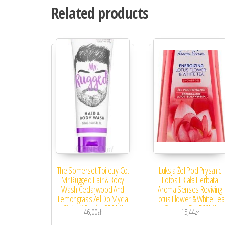
Related products
The Somerset Toiletry Co.
Luksja Żel Pod Prysznic
Mr Rugged Hair & Body
Lotos I Biała Herbata
Wash Cedarwood And
Aroma Senses Reviving
Lemongrass Żel Do Mycia
Lotus Flower & White Tea
Ciała I Włosów 250 Ml
Shower Gel 500Ml
46,00
zł
15,44
zł