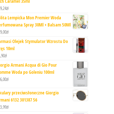
ich Caramel 35ml
9,24
zł
olita Lempicka Mon Premier Woda
erfumowana Spray 30Ml + Balsam 50Ml
9,00
zł
armasi Olejek Stymulator Wzrostu Do
zęs 10ml
,90
zł
iorgio Armani Acqua di Gio Pour
omme Woda po Goleniu 100ml
6,00
zł
kulary przeciwsłoneczne Giorgio
rmani 6132 301387 56
3,99
zł