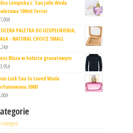
olita Lempicka L´Eau Jolie Woda
oaletowa 100ml Tester
7,00
zł
COCERA PALETKA DO UZUPEŁNIENIA,
AŁA - NATURAL CHOICE SMALL
,24
zł
exx Bluza w kolorze granatowym
3,95
zł
von Luck Eau So Loved Woda
erfumowana 30Ml
,00
zł
ategorie
z kategorii