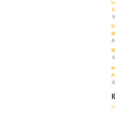
L
T
19
E
M
45
M
10
A
P
30
K
Be