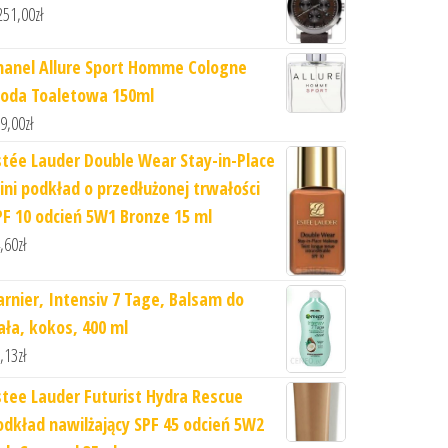
251,00
zł
hanel Allure Sport Homme Cologne
oda Toaletowa 150ml
9,00
zł
stée Lauder Double Wear Stay-in-Place
ini podkład o przedłużonej trwałości
PF 10 odcień 5W1 Bronze 15 ml
,60
zł
arnier, Intensiv 7 Tage, Balsam do
iała, kokos, 400 ml
,13
zł
stee Lauder Futurist Hydra Rescue
odkład nawilżający SPF 45 odcień 5W2