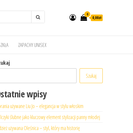
0
0,00zł
SZKŁA
ZAPACHY UNISEX
zukaj
Szukaj
statnie wpisy
rania używane Liu Jo – elegancja w stylu włoskim
lczyki ślubne jako kluczowy element stylizacji panny młodej
zież używana Oleśnica – styl, który ma historię