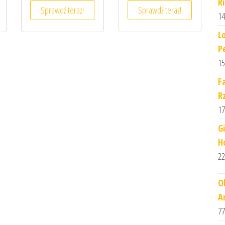
R
Sprawdź teraz!
Sprawdź teraz!
14
L
P
15
F
R
17
G
H
22
O
A
77