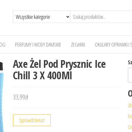
LOG
PERFUMY I WODY DAMSKIE
ZEGARKI
OKULARY OPRAWKI I 
Axe Żel Pod Prysznic Ice
S
Chill 3 X 400Ml
O
33,99
zł
Ub
Ko
Sprawdź teraz!
Od