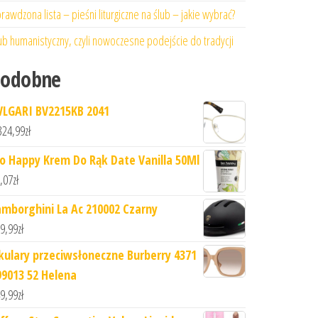
rawdzona lista – pieśni liturgiczne na ślub – jakie wybrać?
ub humanistyczny, czyli nowoczesne podejście do tradycji
Podobne
VLGARI BV2215KB 2041
324,99
zł
io Happy Krem Do Rąk Date Vanilla 50Ml
,07
zł
amborghini La Ac 210002 Czarny
9,99
zł
kulary przeciwsłoneczne Burberry 4371
99013 52 Helena
9,99
zł