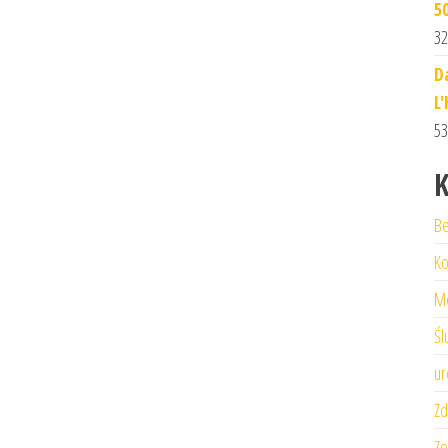
5
32
D
L
53
K
Be
Ko
M
Śl
ur
Zd
Ze