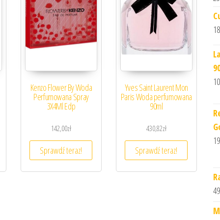
C
18
L
9
10
Kenzo Flower By Woda
Yves Saint Laurent Mon
Perfumowana Spray
Paris Woda perfumowana
3X4Ml Edp
90ml
R
G
142,00
zł
430,82
zł
19
Sprawdź teraz!
Sprawdź teraz!
R
49
M