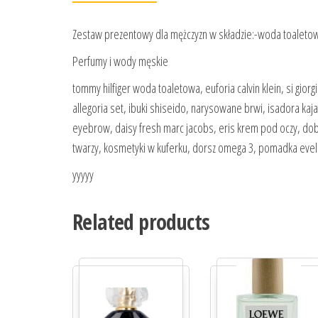
Zestaw prezentowy dla mężczyzn w składzie:-woda toaleto
Perfumy i wody męskie
tommy hilfiger woda toaletowa, euforia calvin klein, si gior
allegoria set, ibuki shiseido, narysowane brwi, isadora kaja
eyebrow, daisy fresh marc jacobs, eris krem pod oczy, dobr
twarzy, kosmetyki w kuferku, dorsz omega 3, pomadka eveli
yyyyy
Related products