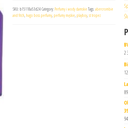
Sp
SKU:
b15118a53d24
Category:
Perfumy i wody damskie
Tags:
abercrombie
and fitch
,
hugo boss perfumy
,
perfumy męskie
,
playboy
,
st tropez
Śl
B
2 
B
12
L
89
O
3
94