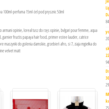
J
L
wa 100ml-perfuma 15ml-żel pod prysznic 50ml
D
84
gio armani opinie, loreal tusz do rzęs opinie, bvlgari pour femme, aqua
y
l, garnier fructis papaya hair food, primer estee lauder, catrice
20
e maszynki do golenia damskie, grzebień afro, si 7, ziaja mgiełka do
s
ne velvet matt
2
94
D
3
29
M
k
25