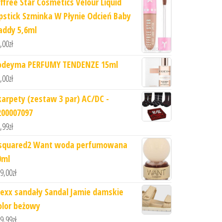
effree Star Cosmetics Velour Liquid
ipstick Szminka W Płynie Odcień Baby
addy 5,6ml
,00
zł
odeyma PERFUMY TENDENZE 15ml
,00
zł
karpety (zestaw 3 par) AC/DC -
200007097
,99
zł
squared2 Want woda perfumowana
0ml
9,00
zł
exx sandały Sandal Jamie damskie
olor beżowy
9,99
zł