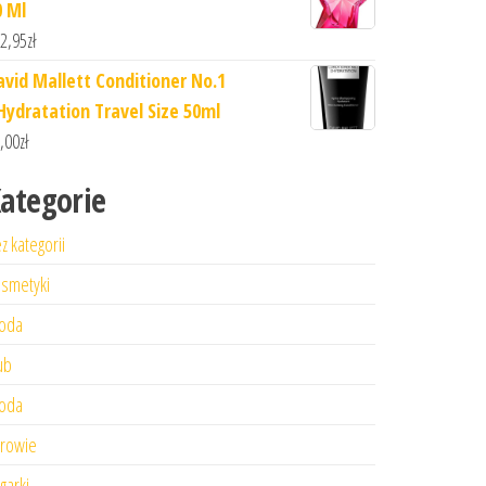
0 Ml
2,95
zł
avid Mallett Conditioner No.1
'Hydratation Travel Size 50ml
,00
zł
ategorie
z kategorii
smetyki
oda
ub
oda
rowie
garki