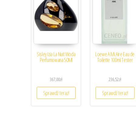
Sisley Izia La Nuit Woda
Loewe A Mi Aire Eau de
Perfumowana 50Ml
Toilette 100ml Tester
367,00
zł
236,52
zł
Sprawdź teraz!
Sprawdź teraz!