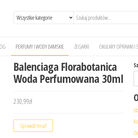
LOG
PERFUMY I WODY DAMSKIE
ZEGARKI
OKULARY OPRAWKI I 
Balenciaga Florabotanica
S
Woda Perfumowana 30ml
O
230,99
zł
Ub
Ko
Sprawdź teraz!
Od