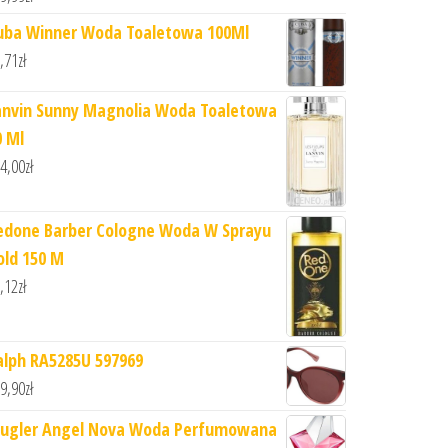
uba Winner Woda Toaletowa 100Ml
,71
zł
anvin Sunny Magnolia Woda Toaletowa
0 Ml
4,00
zł
edone Barber Cologne Woda W Sprayu
old 150 M
,12
zł
alph RA5285U 597969
9,90
zł
ugler Angel Nova Woda Perfumowana