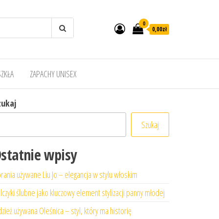
0
0,00zł
SZKŁA
ZAPACHY UNISEX
zukaj
Szukaj
statnie wpisy
rania używane Liu Jo – elegancja w stylu włoskim
lczyki ślubne jako kluczowy element stylizacji panny młodej
zież używana Oleśnica – styl, który ma historię