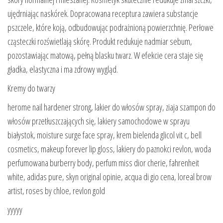
ujędrniając naskórek. Dopracowana receptura zawiera substancje
pszczele, które koją, odbudowując podrażnioną powierzchnię. Perłowe
cząsteczki rozświetlają skórę. Produkt redukuje nadmiar sebum,
pozostawiając matową, pełną blasku twarz. W efekcie cera staje się
gładka, elastyczna i ma zdrowy wygląd.
Kremy do twarzy
herome nail hardener strong, lakier do włosów spray, ziaja szampon do
włosów przetłuszczających się, lakiery samochodowe w sprayu
białystok, moisture surge face spray, krem bielenda glicol vit c, bell
cosmetics, makeup forever lip gloss, lakiery do paznokci revlon, woda
perfumowana burberry body, perfum miss dior cherie, fahrenheit
white, adidas pure, skyn original opinie, acqua di gio cena, loreal brow
artist, roses by chloe, revlon gold
yyyyy