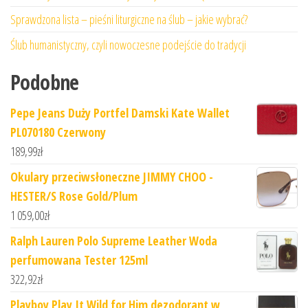
Sprawdzona lista – pieśni liturgiczne na ślub – jakie wybrać?
Ślub humanistyczny, czyli nowoczesne podejście do tradycji
Podobne
Pepe Jeans Duży Portfel Damski Kate Wallet
PL070180 Czerwony
189,99
zł
Okulary przeciwsłoneczne JIMMY CHOO -
HESTER/S Rose Gold/Plum
1 059,00
zł
Ralph Lauren Polo Supreme Leather Woda
perfumowana Tester 125ml
322,92
zł
Playboy Play It Wild for Him dezodorant w