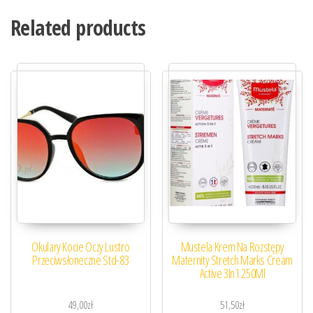
Related products
Okulary Kocie Oczy Lustro
Mustela Krem Na Rozstępy
Przeciwsłoneczne Std-83
Maternity Stretch Marks Cream
Active 3In1 250Ml
49,00
zł
51,50
zł