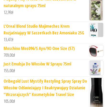
naturalnym sprayu 75ml
12,99
zł
L'Oreal Blond Studio Majimeches Krem
Rozjaśniający W Saszetkach Bez Amoniaku 25G
13,47
zł
Moschino Mos096/S Ayo/9O One Size (57)
709,00
zł
Just Emulsja Do Włosów W Sprayu 75ml
155,00
zł
Oribegold Lust Mystify Restyling Spray Spray Do
Włosów Odświeżający I Reaktywujący Działanie
"Wczorajszych" Kosmetyków Travel Size
105,00
zł