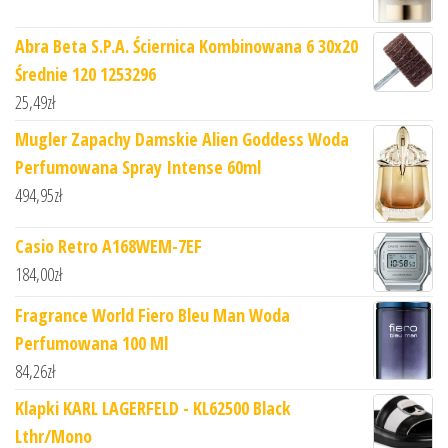
Abra Beta S.P.A. Ściernica Kombinowana 6 30x20
Średnie 120 1253296
25,49
zł
Mugler Zapachy Damskie Alien Goddess Woda
Perfumowana Spray Intense 60ml
494,95
zł
Casio Retro A168WEM-7EF
184,00
zł
Fragrance World Fiero Bleu Man Woda
Perfumowana 100 Ml
84,26
zł
Klapki KARL LAGERFELD - KL62500 Black
Lthr/Mono