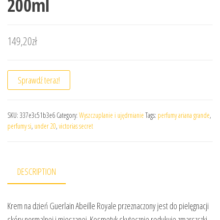
200ml
149,20
zł
Sprawdź teraz!
SKU:
337e3c51b3e6
Category:
Wyszczuplanie i ujędrnianie
Tags:
perfumy ariana grande
,
perfumy si
,
under 20
,
victorias secret
DESCRIPTION
Krem na dzień Guerlain Abeille Royale przeznaczony jest do pielęgnacji
skóry normalnej i mieszanej. Kosmetyk skutecznie redukuje zmarszczki,