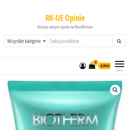
RK-UE Opinie
Kolejna witryna oparta na WordPressie
0
0,00zł
Menu