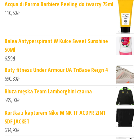
Acqua di Parma Barbiere Peeling do twarzy 75ml
110,60
zł
Balea Antyperspirant W Kulce Sweet Sunshine
50Ml
6,59
zł
Buty fitness Under Armour UA TriBase Reign 4
690,80
zł
Bluza męska Team Lamborghini czarna
599,00
zł
Kurtka z kapturem Nike M NK TF ACDPR 2IN1
SDF JACKET
634,90
zł