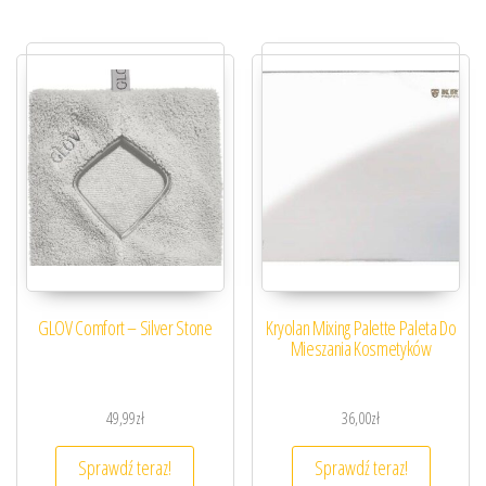
GLOV Comfort – Silver Stone
Kryolan Mixing Palette Paleta Do
Mieszania Kosmetyków
49,99
zł
36,00
zł
Sprawdź teraz!
Sprawdź teraz!