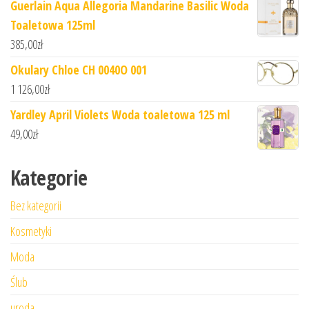
Guerlain Aqua Allegoria Mandarine Basilic Woda
Toaletowa 125ml
385,00
zł
Okulary Chloe CH 0040O 001
1 126,00
zł
Yardley April Violets Woda toaletowa 125 ml
49,00
zł
Kategorie
Bez kategorii
Kosmetyki
Moda
Ślub
uroda