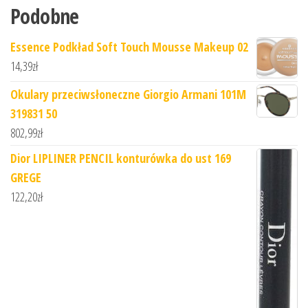
Podobne
Essence Podkład Soft Touch Mousse Makeup 02
14,39
zł
Okulary przeciwsłoneczne Giorgio Armani 101M
319831 50
802,99
zł
Dior LIPLINER PENCIL konturówka do ust 169
GREGE
122,20
zł