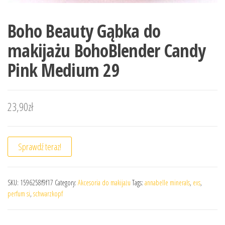
Boho Beauty Gąbka do
makijażu BohoBlender Candy
Pink Medium 29
23,90
zł
Sprawdź teraz!
SKU:
1596258f9f17
Category:
Akcesoria do makijażu
Tags:
annabelle minerals
,
exs
,
perfum si
,
schwarzkopf