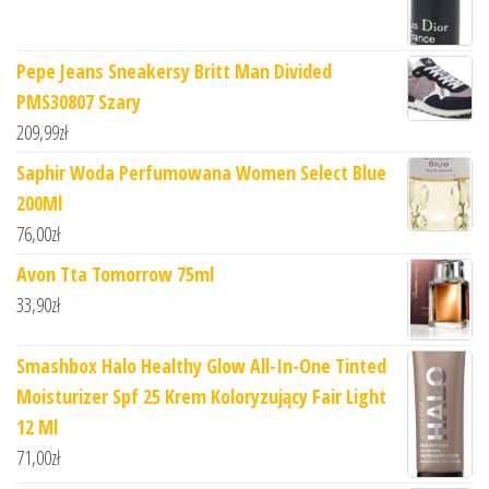
Pepe Jeans Sneakersy Britt Man Divided
PMS30807 Szary
209,99
zł
Saphir Woda Perfumowana Women Select Blue
200Ml
76,00
zł
Avon Tta Tomorrow 75ml
33,90
zł
Smashbox Halo Healthy Glow All-In-One Tinted
Moisturizer Spf 25 Krem Koloryzujący Fair Light
12 Ml
71,00
zł