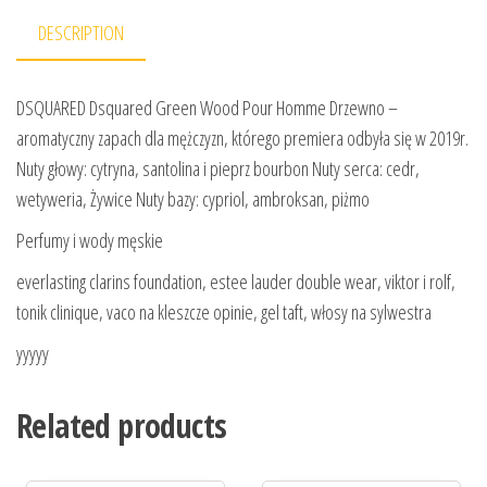
DESCRIPTION
DSQUARED Dsquared Green Wood Pour Homme Drzewno –
aromatyczny zapach dla mężczyzn, którego premiera odbyła się w 2019r.
Nuty głowy: cytryna, santolina i pieprz bourbon Nuty serca: cedr,
wetyweria, Żywice Nuty bazy: cypriol, ambroksan, piżmo
Perfumy i wody męskie
everlasting clarins foundation, estee lauder double wear, viktor i rolf,
tonik clinique, vaco na kleszcze opinie, gel taft, włosy na sylwestra
yyyyy
Related products