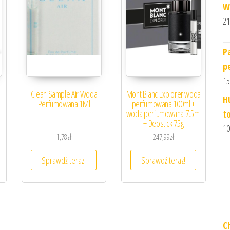
W
21
P
p
15
Clean Sample Air Woda
Mont Blanc Explorer woda
H
Perfumowana 1Ml
perfumowana 100ml +
woda perfumowana 7,5ml
t
+ Deostick 75g
10
1,78
zł
247,99
zł
Sprawdź teraz!
Sprawdź teraz!
C