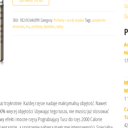
Sp
Śl
SKU:
182c9244c099
Category:
Perfumy i wody męskie
Tags:
annabelle
minerals
,
kcs
,
perfumy damskie
,
sisley
A
H
17
M
W
1 
 aż trzykrotnie. Każdej rzęsie nadaje maksymalną objętość. Nawet
C
0% więcej objętości. Używając tego tuszu, nie musisz już stosować
T
wy efekt i mocne rzęsy.Pogrubiający Tusz do rzęs 2000 Calorie
42
 i wyraziste, a spojrzenie nabiera magicznej intensywności. Specjalna