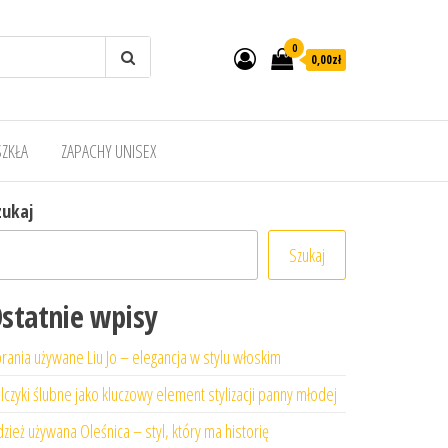
0
0,00zł
SZKŁA
ZAPACHY UNISEX
zukaj
Szukaj
statnie wpisy
rania używane Liu Jo – elegancja w stylu włoskim
lczyki ślubne jako kluczowy element stylizacji panny młodej
zież używana Oleśnica – styl, który ma historię