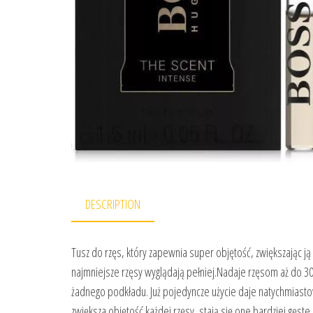
DESCRIPTION
Tusz do rzęs, który zapewnia super objętość, zwiększając ją
najmniejsze rzęsy wyglądają pełniej.Nadaje rzęsom aż do 30
żadnego podkładu. Już pojedyncze użycie daje natychmiasto
zwiększa objętość każdej rzęsy, stają się one bardziej gęste