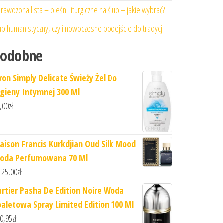
rawdzona lista – pieśni liturgiczne na ślub – jakie wybrać?
ub humanistyczny, czyli nowoczesne podejście do tradycji
Podobne
von Simply Delicate Świeży Żel Do
igieny Intymnej 300 Ml
,00
zł
aison Francis Kurkdjian Oud Silk Mood
oda Perfumowana 70 Ml
125,00
zł
artier Pasha De Edition Noire Woda
oaletowa Spray Limited Edition 100 Ml
0,95
zł