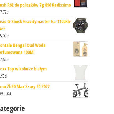
lush Róż do policzków 7g 896 Redissimo
7,72
zł
asio G-Shock Gravitymaster Ga-1100Kh-
Aer
5,00
zł
ontale Bengal Oud Woda
erfumowana 100Ml
2,69
zł
exx Top w kolorze białym
,95
zł
imo Zb20 Max Szary 20 2022
999,00
zł
ategorie