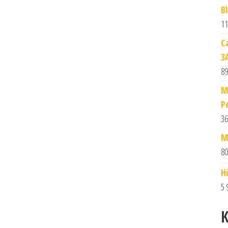
B
11
C
3
89
M
P
36
M
80
H
5 
K