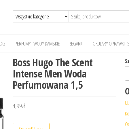
LOG
PERFUMY I WODY DAMSKIE
ZEGARKI
OKULARY OPRAWKI I 
Boss Hugo The Scent
S
Intense Men Woda
Perfumowana 1,5
O
Ub
4,99
zł
Ko
Od
Sprawdź teraz!