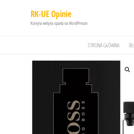
RK-UE Opinie
Kolejna witryna oparta na WordPressie
STRONA GŁÓWNA
B