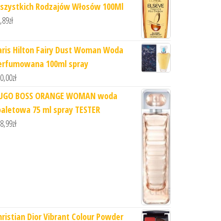
szystkich Rodzajów Włosów 100Ml
,89
zł
aris Hilton Fairy Dust Woman Woda
erfumowana 100ml spray
0,00
zł
UGO BOSS ORANGE WOMAN woda
oaletowa 75 ml spray TESTER
8,99
zł
hristian Dior Vibrant Colour Powder