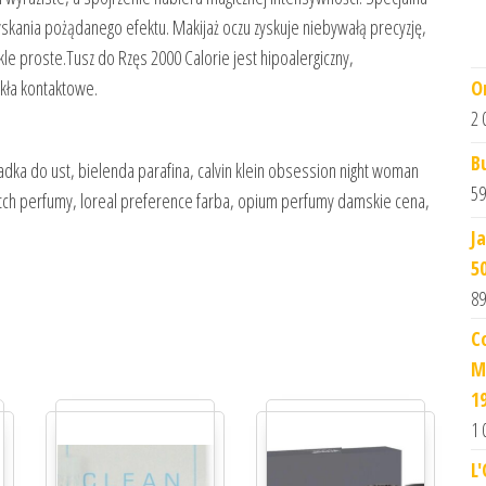
zyskania pożądanego efektu. Makijaż oczu zyskuje niebywałą precyzję,
kle proste.Tusz do Rzęs 2000 Calorie jest hipoalergiczny,
O
kła kontaktowe.
2 
B
dka do ust, bielenda parafina, calvin klein obsession night woman
59
 fitch perfumy, loreal preference farba, opium perfumy damskie cena,
J
5
89
C
M
1
1 
L