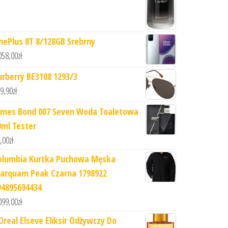
nePlus 8T 8/128GB Srebrny
058,00
zł
urberry BE3108 1293/3
9,90
zł
ames Bond 007 Seven Woda Toaletowa
0ml Tester
,00
zł
olumbia Kurtka Puchowa Męska
arquam Peak Czarna 1798922
94895694434
099,00
zł
'Oreal Elseve Eliksir Odżywczy Do