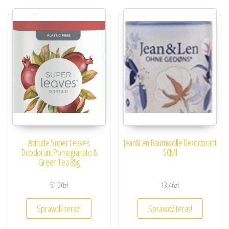
Attitude Super Leaves
Jean&Len Baumwolle Dezodorant
Deodorant Pomegranate &
50Ml
Green Tea 85g
51,20
zł
13,46
zł
Sprawdź teraz!
Sprawdź teraz!