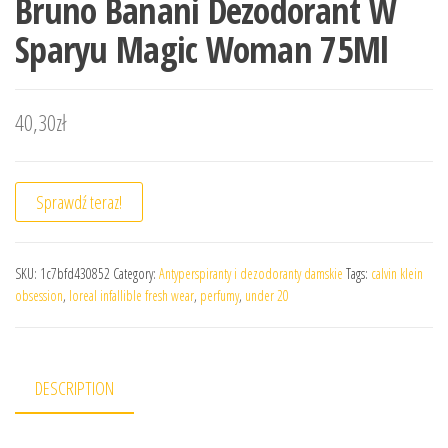
Bruno Banani Dezodorant W
Sparyu Magic Woman 75Ml
40,30
zł
Sprawdź teraz!
SKU:
1c7bfd430852
Category:
Antyperspiranty i dezodoranty damskie
Tags:
calvin klein
obsession
,
loreal infallible fresh wear
,
perfumy
,
under 20
DESCRIPTION