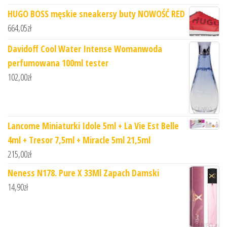
HUGO BOSS męskie sneakersy buty NOWOŚĆ RED
664,05
zł
Davidoff Cool Water Intense Womanwoda
perfumowana 100ml tester
102,00
zł
Lancome Miniaturki Idole 5ml + La Vie Est Belle
4ml + Tresor 7,5ml + Miracle 5ml 21,5ml
215,00
zł
Neness N178. Pure X 33Ml Zapach Damski
14,90
zł