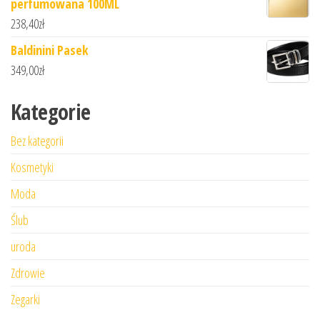
perfumowana 100ML
238,40
zł
Baldinini Pasek
349,00
zł
Kategorie
Bez kategorii
Kosmetyki
Moda
Ślub
uroda
Zdrowie
Zegarki