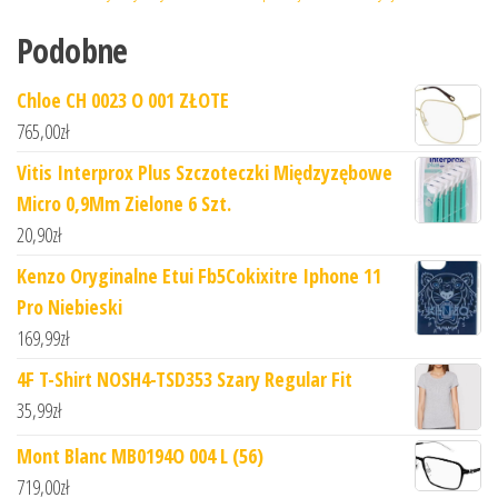
Podobne
Chloe CH 0023 O 001 ZŁOTE
765,00
zł
Vitis Interprox Plus Szczoteczki Międzyzębowe
Micro 0,9Mm Zielone 6 Szt.
20,90
zł
Kenzo Oryginalne Etui Fb5Cokixitre Iphone 11
Pro Niebieski
169,99
zł
4F T-Shirt NOSH4-TSD353 Szary Regular Fit
35,99
zł
Mont Blanc MB0194O 004 L (56)
719,00
zł