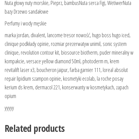
Nuta głowy nuty morskie, Pieprz, bambusNuta serca Figi, WetiwerNuta
bazy Drzewo sandałowe
Perfumy i wody męskie
marka jordan, divalent, lancome tresor nowość, hugo boss hugo iced,
clinique podkłady opinie, rozmiar prezerwatyw unimil, sonic system
clinique, revolution contour kit, biosource biotherm, puder mineralny w
kompakcie, versace yellow diamond 50ml, photoderm m, krem
revitalift laser x3, boucheron jaipur, farba garnier 111, loreal absolut
repair lipidium szampon opinie, kosmetyki ecolab, la roche posay
kerium ds krem, dermacol 221, konserwanty w kosmetykach, zapach
opium
yyyyy
Related products