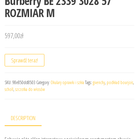
Burberry BE 2339 3028 57
ROZMIAR M
597,00
zł
Sprawdź teraz!
SKU:
98e850dd8503
Category:
Okulary oprawki i szkła
Tags:
givenchy
,
podkład bourjois
,
scholl
,
szczotka do włosów
DESCRIPTION