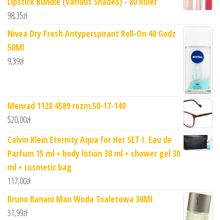
Lipstick Bundle (Various Shades) - 80 Ruler
98,35
zł
Nivea Dry Fresh Antyperspirant Roll-On 48 Godz
50Ml
9,39
zł
Menrad 1128 4589 rozm.50-17-140
520,00
zł
Calvin Klein Eternity Aqua for Her SET I. Eau de
Parfum 15 ml + body lotion 30 ml + shower gel 30
ml + cosmetic bag
117,00
zł
Bruno Banani Man Woda Toaletowa 30Ml
31,99
zł