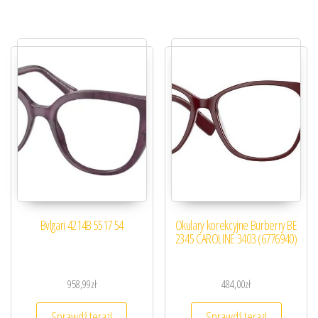
Bvlgari 4214B 5517 54
Okulary korekcyjne Burberry BE
2345 CAROLINE 3403 (6776940)
958,99
zł
484,00
zł
Sprawdź teraz!
Sprawdź teraz!