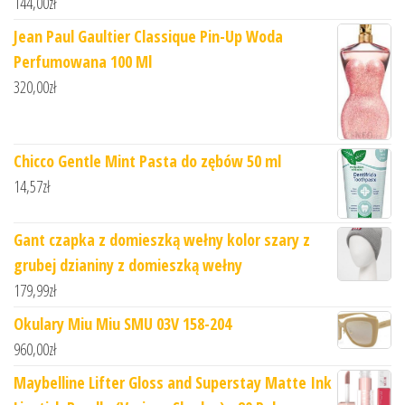
144,00
zł
Jean Paul Gaultier Classique Pin-Up Woda
Perfumowana 100 Ml
320,00
zł
Chicco Gentle Mint Pasta do zębów 50 ml
14,57
zł
Gant czapka z domieszką wełny kolor szary z
grubej dzianiny z domieszką wełny
179,99
zł
Okulary Miu Miu SMU 03V 158-204
960,00
zł
Maybelline Lifter Gloss and Superstay Matte Ink