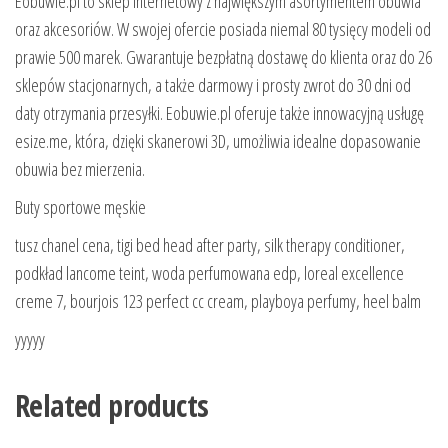
Eobuwie.pl to sklep internetowy z największym asortymentem obuwia
oraz akcesoriów. W swojej ofercie posiada niemal 80 tysięcy modeli od
prawie 500 marek. Gwarantuje bezpłatną dostawę do klienta oraz do 26
sklepów stacjonarnych, a także darmowy i prosty zwrot do 30 dni od
daty otrzymania przesyłki. Eobuwie.pl oferuje także innowacyjną usługę
esize.me, która, dzięki skanerowi 3D, umożliwia idealne dopasowanie
obuwia bez mierzenia.
Buty sportowe męskie
tusz chanel cena, tigi bed head after party, silk therapy conditioner,
podkład lancome teint, woda perfumowana edp, loreal excellence
creme 7, bourjois 123 perfect cc cream, playboya perfumy, heel balm
yyyyy
Related products