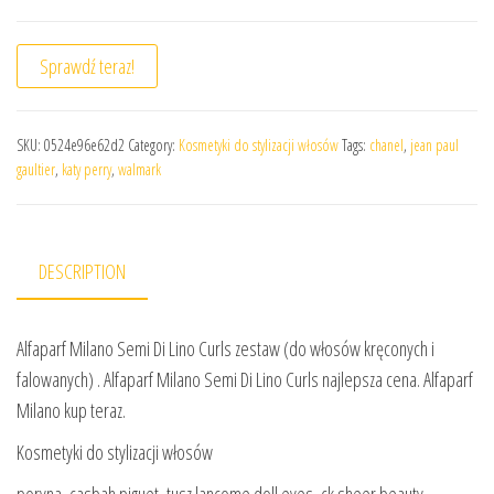
Sprawdź teraz!
SKU:
0524e96e62d2
Category:
Kosmetyki do stylizacji włosów
Tags:
chanel
,
jean paul
gaultier
,
katy perry
,
walmark
DESCRIPTION
Alfaparf Milano Semi Di Lino Curls zestaw (do włosów kręconych i
falowanych) . Alfaparf Milano Semi Di Lino Curls najlepsza cena. Alfaparf
Milano kup teraz.
Kosmetyki do stylizacji włosów
poryna, casbah piguet, tusz lancome doll eyes, ck sheer beauty