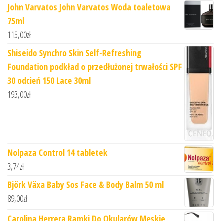
John Varvatos John Varvatos Woda toaletowa
75ml
115,00
zł
Shiseido Synchro Skin Self-Refreshing
Foundation podkład o przedłużonej trwałości SPF
30 odcień 150 Lace 30ml
193,00
zł
Nolpaza Control 14 tabletek
3,74
zł
Björk Växa Baby Sos Face & Body Balm 50 ml
89,00
zł
Carolina Herrera Ramki Do Okularów Męskie