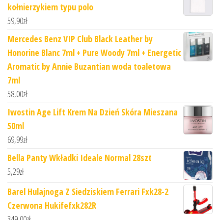
kołnierzykiem typu polo
59,90
zł
Mercedes Benz VIP Club Black Leather by
Honorine Blanc 7ml + Pure Woody 7ml + Energetic
Aromatic by Annie Buzantian woda toaletowa
7ml
58,00
zł
Iwostin Age Lift Krem Na Dzień Skóra Mieszana
50ml
69,99
zł
Bella Panty Wkładki Ideale Normal 28szt
5,29
zł
Barel Hulajnoga Z Siedziskiem Ferrari Fxk28-2
Czerwona Hukifefxk282R
349,00
zł