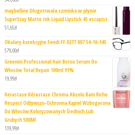
maybelline Długotrwała szminka w płynie
SuperStay Matte Ink Liquid Lipstick 45 escapist
51,65
zł
Okulary korekcyjne Fendi FF 0277 807 54-16-145
579,00
zł
Greenini Professional Hair Botox Serum Do
Włosów Total Repair 100ml 91%
19,99
zł
Kerastase Kérastase Chroma Absolu Bain Riche
Respect Odżywczo-Ochronna Kąpiel Wzbogacona
Do Włosów Koloryzowanych Średnich Lub
Grubych 500Ml
139,99
zł